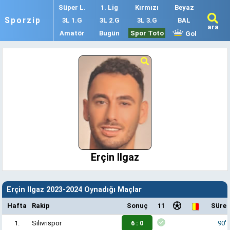
Süper L.
1. Lig
Kırmızı
Beyaz
Sporzip
3L 1.G
3L 2.G
3L 3.G
BAL
ara
Amatör
Bugün
Spor Toto
Gol
Erçin Ilgaz
Erçin Ilgaz 2023-2024 Oynadığı Maçlar
Hafta
Rakip
Sonuç
11
Süre
1.
Silivrispor
6 : 0
90'