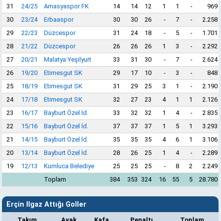
31
24/25
Amasyaspor FK
14
14
12
1
1
-
969
30
23/24
Erbaaspor
30
30
26
-
7
-
2.258
29
22/23
Düzcespor
31
24
18
-
5
-
1.701
28
21/22
Düzcespor
26
26
26
1
3
-
2.292
27
20/21
Malatya Yeşilyurt
33
31
30
-
7
-
2.624
26
19/20
Etimesgut SK
29
17
10
-
3
-
848
25
18/19
Etimesgut SK
31
29
25
3
1
-
2.190
24
17/18
Etimesgut SK
32
27
23
4
1
1
2.126
23
16/17
Bayburt Özel İd.
33
32
32
1
4
-
2.835
22
15/16
Bayburt Özel İd.
37
37
37
1
5
1
3.293
21
14/15
Bayburt Özel İd.
35
35
35
4
6
1
3.106
20
13/14
Bayburt Özel İd.
28
26
25
1
4
-
2.289
19
12/13
Kumluca Belediye
25
25
25
-
8
2
2.249
Toplam
384
353
324
16
55
5
28.780
Erçin Ilgaz Attığı Goller
Takım
Ayak
Kafa
Penaltı
Toplam