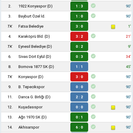
2.
1922 Konyaspor
(D)
1 : 3
90'
3.
Bayburt Özel İd.
1 : 0
90'
TK
Fatsa Belediye
3 : 0
1'
4.
Karaköprü Bld.
(D)
3 : 2
21'
TK
Eynesil Belediye
(D)
0 : 2
9'
6.
Sivas Dört Eylül
(D)
0 : 3
34'
8.
Bornova 1877 SK
(D)
1 : 1
45'
TK
Konyaspor
(D)
3 : 0
90'
9.
B. Tepecikspor
0 : 0
90'
11.
Darıca G. Birliği
(D)
2 : 2
90'
12.
Kuşadasıspor
0 : 0
90'
13.
Ağrı 1970 SK
(D)
0 : 1
90'
14.
Akhisarspor
6 : 0
90'