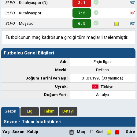
3LPO
Kütahyaspor
(D)
2 : 1
90'
3LPO
Kütahyaspor
7 : 5
89'
3LPO
Muşspor
6 : 5
90'
Futbolcunun maç kadrosuna girdiği tüm maçlar listelenmiştir.
Futbolcu Genel Bilgileri
Adı :
Erçin Ilgaz
Mevki :
Defans
Doğum Tarihi ve Yaşı :
01.01.1993 (33 yaşında)
Uyruk :
Türkiye
Doğum Yeri :
Antalya
Sezon
Lig
Takım
Detaylı
Sezon - Takım İstatistikleri
Yaş
Sezon
Kulüp
Maç
11
Gol
Süre