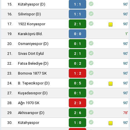
15.
Kütahyaspor
(D)
1 : 1
90'
16.
Silivrispor
(D)
1 : 1
90'
17.
1922 Konyaspor
2 : 1
90'
19.
Karaköprü Bld.
0 : 0
1'
20.
Osmaniyespor
(D)
0 : 1
90'
21.
Sivas Dört Eylül
2 : 1
90'
22.
Fatsa Belediye
(D)
0 : 2
90'
23.
Bornova 1877 SK
1 : 2
90'
24.
B. Tepecikspor
(D)
0 : 5
90'
27.
Kuşadasıspor
(D)
0 : 1
90'
28.
Ağrı 1970 SK
2 : 3
90'
29.
Akhisarspor
(D)
2 : 6
78'
30.
Kütahyaspor
1 : 0
90'