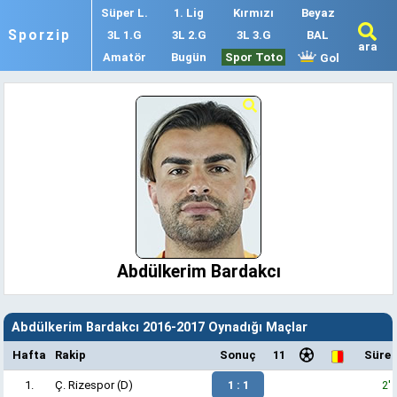
Süper L.
1. Lig
Kırmızı
Beyaz
Sporzip
3L 1.G
3L 2.G
3L 3.G
BAL
ara
Amatör
Bugün
Spor Toto
Gol
Abdülkerim Bardakcı
Abdülkerim Bardakcı 2016-2017 Oynadığı Maçlar
Hafta
Rakip
Sonuç
11
Süre
1.
Ç. Rizespor
(D)
1 : 1
2'