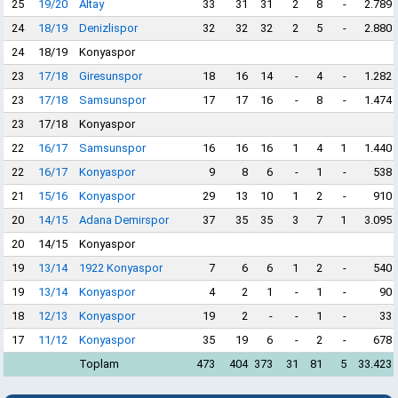
25
19/20
Altay
33
31
31
2
8
-
2.789
24
18/19
Denizlispor
32
32
32
2
5
-
2.880
24
18/19
Konyaspor
23
17/18
Giresunspor
18
16
14
-
4
-
1.282
23
17/18
Samsunspor
17
17
16
-
8
-
1.474
23
17/18
Konyaspor
22
16/17
Samsunspor
16
16
16
1
4
1
1.440
22
16/17
Konyaspor
9
8
6
-
1
-
538
21
15/16
Konyaspor
29
13
10
1
2
-
910
20
14/15
Adana Demirspor
37
35
35
3
7
1
3.095
20
14/15
Konyaspor
19
13/14
1922 Konyaspor
7
6
6
1
2
-
540
19
13/14
Konyaspor
4
2
1
-
1
-
90
18
12/13
Konyaspor
19
2
-
-
1
-
33
17
11/12
Konyaspor
35
19
6
-
2
-
678
Toplam
473
404
373
31
81
5
33.423