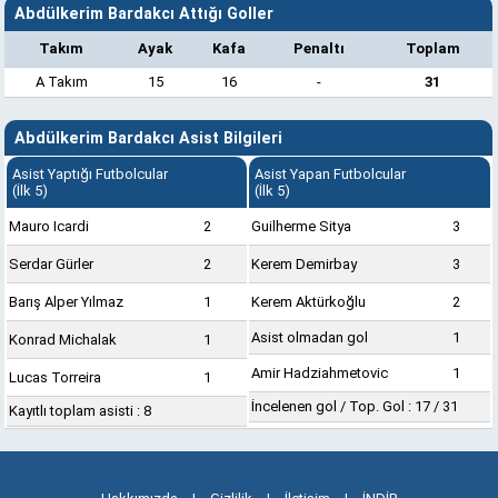
Abdülkerim Bardakcı Attığı Goller
Takım
Ayak
Kafa
Penaltı
Toplam
A Takım
15
16
-
31
Abdülkerim Bardakcı Asist Bilgileri
Asist Yaptığı Futbolcular
Asist Yapan Futbolcular
(İlk 5)
(İlk 5)
Mauro Icardi
2
Guilherme Sitya
3
Serdar Gürler
2
Kerem Demirbay
3
Barış Alper Yılmaz
1
Kerem Aktürkoğlu
2
Asist olmadan gol
1
Konrad Michalak
1
Amir Hadziahmetovic
1
Lucas Torreira
1
İncelenen gol / Top. Gol : 17 / 31
Kayıtlı toplam asisti : 8