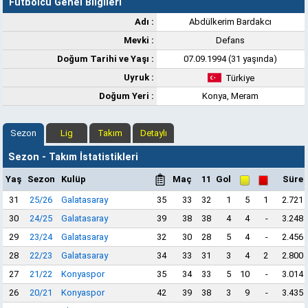
Futbolcu Genel Bilgileri
Adı :
Abdülkerim Bardakcı
Mevki :
Defans
Doğum Tarihi ve Yaşı :
07.09.1994 (31 yaşında)
Uyruk :
Türkiye
Doğum Yeri :
Konya, Meram
Sezon
Lig
Takım
Detaylı
Sezon - Takım İstatistikleri
Yaş
Sezon
Kulüp
Maç
11
Gol
Süre
31
25/26
Galatasaray
35
33
32
1
5
1
2.721
30
24/25
Galatasaray
39
38
38
4
4
-
3.248
29
23/24
Galatasaray
32
30
28
5
4
-
2.456
28
22/23
Galatasaray
34
33
31
3
4
2
2.800
27
21/22
Konyaspor
35
34
33
5
10
-
3.014
26
20/21
Konyaspor
42
39
38
3
9
-
3.435