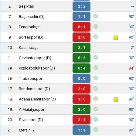
2.
Beşiktaş
2 : 2
--
7.
Başakşehir
(D)
1 : 1
90'
8.
Fenerbahçe
0 : 1
90'
9.
Bursaspor
(D)
2 : 0
90'
10.
Kasımpaşa
2 : 1
2'
11.
Gaziantepspor
(D)
0 : 3
90'
TK
Kızılcabölükspor
(D)
0 : 4
84'
TK
Trabzonspor
0 : 0
90'
17.
Bandırmaspor
(D)
2 : 0
90'
18.
Adana Demirspor
(D)
1 : 0
90'
19.
Y. Malatyaspor
3 : 0
90'
20.
Sivasspor
(D)
2 : 1
90'
21.
Mersin İY
1 : 1
90'