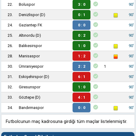
22.
Boluspor
3 : 0
90'
23.
Denizlispor
(D)
0 : 1
90'
24.
Gaziantep FK
0 : 0
90'
25.
Altınordu
(D)
0 : 2
90'
26.
Balıkesirspor
1 : 0
90'
28.
Manisaspor
1 : 2
90'
30.
Ümraniyespor
2 : 2
1
90'
31.
Eskişehirspor
(D)
6 : 1
90'
32.
Giresunspor
1 : 0
90'
33.
Göztepe
(D)
4 : 1
90'
34.
Bandırmaspor
0 : 0
90'
Futbolcunun maç kadrosuna girdiği tüm maçlar listelenmiştir.