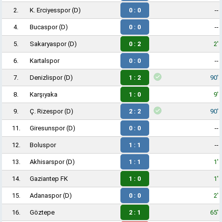
2.
K. Erciyesspor
(D)
0 : 0
--
4.
Bucaspor
(D)
0 : 0
--
5.
Sakaryaspor
(D)
0 : 2
2'
6.
Kartalspor
0 : 0
--
7.
Denizlispor
(D)
1 : 2
90'
8.
Karşıyaka
1 : 0
9'
9.
Ç. Rizespor
(D)
2 : 2
90'
11.
Giresunspor
(D)
0 : 0
--
12.
Boluspor
1 : 1
--
13.
Akhisarspor
(D)
1 : 1
1'
14.
Gaziantep FK
1 : 0
1'
15.
Adanaspor
(D)
0 : 0
2'
16.
Göztepe
2 : 1
65'