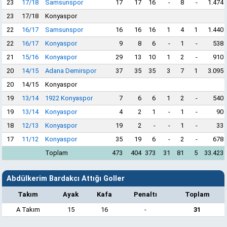
23
17/18
Samsunspor
17
17
16
-
8
-
1.474
23
17/18
Konyaspor
22
16/17
Samsunspor
16
16
16
1
4
1
1.440
22
16/17
Konyaspor
9
8
6
-
1
-
538
21
15/16
Konyaspor
29
13
10
1
2
-
910
20
14/15
Adana Demirspor
37
35
35
3
7
1
3.095
20
14/15
Konyaspor
19
13/14
1922 Konyaspor
7
6
6
1
2
-
540
19
13/14
Konyaspor
4
2
1
-
1
-
90
18
12/13
Konyaspor
19
2
-
-
1
-
33
17
11/12
Konyaspor
35
19
6
-
2
-
678
Toplam
473
404
373
31
81
5
33.423
Abdülkerim Bardakcı Attığı Goller
Takım
Ayak
Kafa
Penaltı
Toplam
A Takım
15
16
-
31