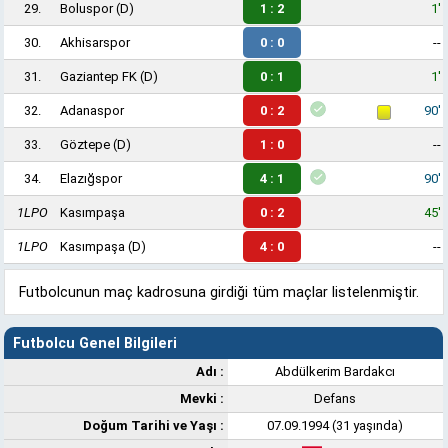
29.
Boluspor
(D)
1 : 2
1'
30.
Akhisarspor
0 : 0
--
31.
Gaziantep FK
(D)
0 : 1
1'
32.
Adanaspor
0 : 2
90'
33.
Göztepe
(D)
1 : 0
--
34.
Elazığspor
4 : 1
90'
1LPO
Kasımpaşa
0 : 2
45'
1LPO
Kasımpaşa
(D)
4 : 0
--
Futbolcunun maç kadrosuna girdiği tüm maçlar listelenmiştir.
Futbolcu Genel Bilgileri
Adı :
Abdülkerim Bardakcı
Mevki :
Defans
Doğum Tarihi ve Yaşı :
07.09.1994 (31 yaşında)