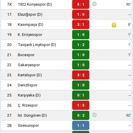
TK
1922 Konyaspor
(D)
5 : 1
90'
17.
Elazığspor
(D)
1 : 0
--
18.
Kasımpaşa
(D)
3 : 1
8'
19.
K. Erciyesspor
1 : 0
1'
20.
Tavşanlı Linyitspor
(D)
1 : 2
1'
21.
Bucaspor
1 : 0
1'
22.
Sakaryaspor
1 : 0
--
23.
Kartalspor
(D)
3 : 2
--
24.
Denizlispor
1 : 0
--
25.
Karşıyaka
(D)
0 : 1
--
26.
Ç. Rizespor
1 : 3
--
27.
İst. Güngören
(D)
0 : 2
90'
28.
Giresunspor
1 : 1
--