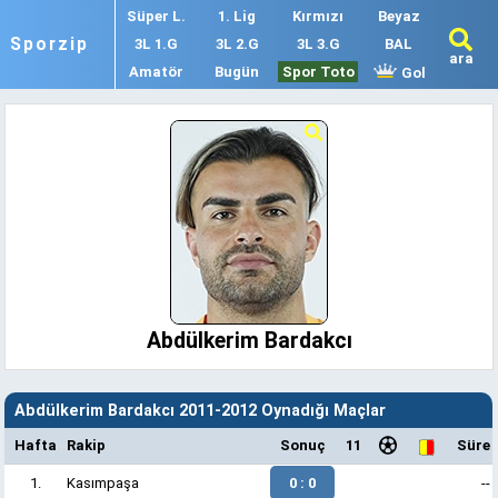
Süper L.
1. Lig
Kırmızı
Beyaz
Sporzip
3L 1.G
3L 2.G
3L 3.G
BAL
ara
Amatör
Bugün
Spor Toto
Gol
Abdülkerim Bardakcı
Abdülkerim Bardakcı 2011-2012 Oynadığı Maçlar
Hafta
Rakip
Sonuç
11
Süre
1.
Kasımpaşa
0 : 0
--