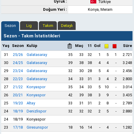
Uyruk :
Türkiye
Doğum Yeri :
Konya, Meram
Sezon
Lig
Takım
Detaylı
Sezon - Takım İstatistikleri
Yaş
Sezon
Kulüp
Maç
11
Gol
Süre
31
25/26
Galatasaray
35
33
32
1
5
1
2.721
30
24/25
Galatasaray
39
38
38
4
4
-
3.248
29
23/24
Galatasaray
32
30
28
5
4
-
2.456
28
22/23
Galatasaray
34
33
31
3
4
2
2.800
27
21/22
Konyaspor
35
34
33
5
10
-
3.014
26
20/21
Konyaspor
42
39
38
3
9
-
3.435
25
19/20
Altay
33
31
31
2
8
-
2.789
24
18/19
Denizlispor
32
32
32
2
5
-
2.880
24
18/19
Konyaspor
23
17/18
Giresunspor
18
16
14
-
4
-
1.282