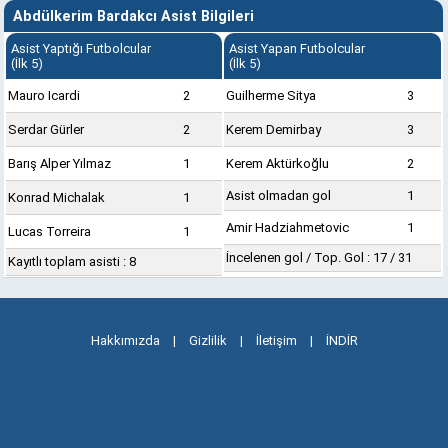
Abdülkerim Bardakcı Asist Bilgileri
Asist Yaptığı Futbolcular
Asist Yapan Futbolcular
(İlk 5)
(İlk 5)
Mauro Icardi
2
Guilherme Sitya
3
Serdar Gürler
2
Kerem Demirbay
3
Barış Alper Yılmaz
1
Kerem Aktürkoğlu
2
Asist olmadan gol
1
Konrad Michalak
1
Amir Hadziahmetovic
1
Lucas Torreira
1
İncelenen gol / Top. Gol : 17 / 31
Kayıtlı toplam asisti : 8
Hakkımızda
|
Gizlilik
|
İletişim
|
İNDİR