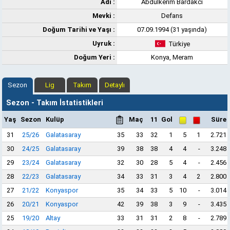
Adı :
Abdülkerim Bardakcı
Mevki :
Defans
Doğum Tarihi ve Yaşı :
07.09.1994 (31 yaşında)
Uyruk :
Türkiye
Doğum Yeri :
Konya, Meram
Sezon
Lig
Takım
Detaylı
Sezon - Takım İstatistikleri
Yaş
Sezon
Kulüp
Maç
11
Gol
Süre
31
25/26
Galatasaray
35
33
32
1
5
1
2.721
30
24/25
Galatasaray
39
38
38
4
4
-
3.248
29
23/24
Galatasaray
32
30
28
5
4
-
2.456
28
22/23
Galatasaray
34
33
31
3
4
2
2.800
27
21/22
Konyaspor
35
34
33
5
10
-
3.014
26
20/21
Konyaspor
42
39
38
3
9
-
3.435
25
19/20
Altay
33
31
31
2
8
-
2.789