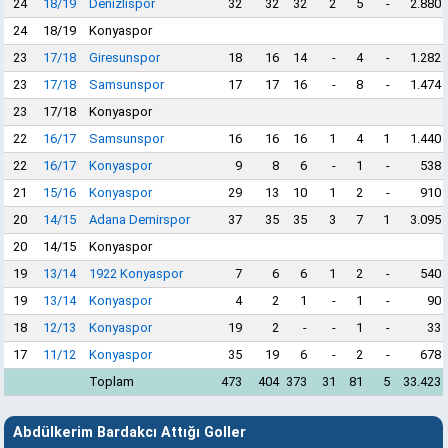
24
18/19
Denizlispor
32
32
32
2
5
-
2.880
24
18/19
Konyaspor
23
17/18
Giresunspor
18
16
14
-
4
-
1.282
23
17/18
Samsunspor
17
17
16
-
8
-
1.474
23
17/18
Konyaspor
22
16/17
Samsunspor
16
16
16
1
4
1
1.440
22
16/17
Konyaspor
9
8
6
-
1
-
538
21
15/16
Konyaspor
29
13
10
1
2
-
910
20
14/15
Adana Demirspor
37
35
35
3
7
1
3.095
20
14/15
Konyaspor
19
13/14
1922 Konyaspor
7
6
6
1
2
-
540
19
13/14
Konyaspor
4
2
1
-
1
-
90
18
12/13
Konyaspor
19
2
-
-
1
-
33
17
11/12
Konyaspor
35
19
6
-
2
-
678
Toplam
473
404
373
31
81
5
33.423
Abdülkerim Bardakcı Attığı Goller