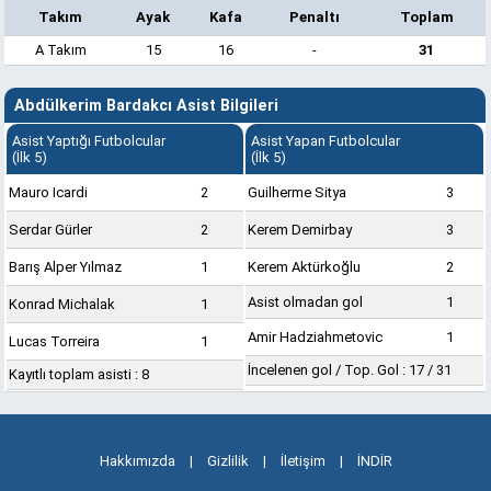
Takım
Ayak
Kafa
Penaltı
Toplam
A Takım
15
16
-
31
Abdülkerim Bardakcı Asist Bilgileri
Asist Yaptığı Futbolcular
Asist Yapan Futbolcular
(İlk 5)
(İlk 5)
Mauro Icardi
2
Guilherme Sitya
3
Serdar Gürler
2
Kerem Demirbay
3
Barış Alper Yılmaz
1
Kerem Aktürkoğlu
2
Asist olmadan gol
1
Konrad Michalak
1
Amir Hadziahmetovic
1
Lucas Torreira
1
İncelenen gol / Top. Gol : 17 / 31
Kayıtlı toplam asisti : 8
Hakkımızda
|
Gizlilik
|
İletişim
|
İNDİR