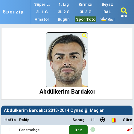
Süper L.
1. Lig
Kırmızı
Beyaz
Sporzip
3L 1.G
3L 2.G
3L 3.G
BAL
ara
Amatör
Bugün
Spor Toto
Gol
Abdülkerim Bardakcı
Abdülkerim Bardakcı 2013-2014 Oynadığı Maçlar
Hafta
Rakip
Sonuç
11
Süre
1.
Fenerbahçe
3 : 2
45'