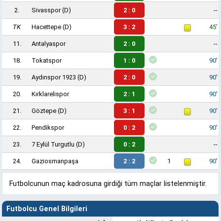
2.
Sivasspor
(D)
2 : 0
--
TK
Hacettepe
(D)
3 : 2
45'
11.
Antalyaspor
2 : 0
--
18.
Tokatspor
1 : 0
90'
19.
Aydınspor 1923
(D)
2 : 0
90'
20.
Kırklarelispor
2 : 1
90'
21.
Göztepe
(D)
3 : 1
90'
22.
Pendikspor
0 : 2
90'
23.
7 Eylül Turgutlu
(D)
0 : 2
--
24.
Gaziosmanpaşa
2 : 2
1
90'
Futbolcunun maç kadrosuna girdiği tüm maçlar listelenmiştir.
Futbolcu Genel Bilgileri