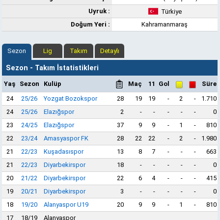
Uyruk :
Türkiye
Doğum Yeri :
Kahramanmaraş
Sezon
Lig
Takım
Detaylı
Sezon - Takım İstatistikleri
Yaş
Sezon
Kulüp
Maç
11
Gol
Süre
24
25/26
Yozgat Bozokspor
28
19
19
-
2
-
1.710
24
25/26
Elazığspor
2
-
-
-
-
-
0
23
24/25
Elazığspor
37
9
9
-
1
-
810
22
23/24
Amasyaspor FK
28
22
22
-
2
-
1.980
21
22/23
Kuşadasıspor
13
8
7
-
-
-
663
21
22/23
Diyarbekirspor
18
-
-
-
-
-
0
20
21/22
Diyarbekirspor
22
6
4
-
-
-
415
19
20/21
Diyarbekirspor
3
-
-
-
-
-
0
18
19/20
Alanyaspor U19
20
9
9
-
1
-
810
17
18/19
Alanyaspor