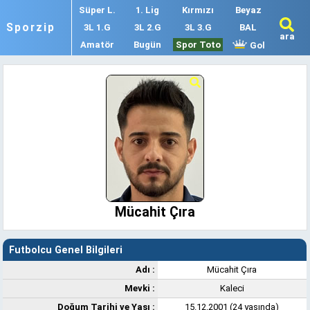
Süper L.
1. Lig
Kırmızı
Beyaz
Sporzip
3L 1.G
3L 2.G
3L 3.G
BAL
ara
Amatör
Bugün
Spor Toto
Gol
Mücahit Çıra
Futbolcu Genel Bilgileri
Adı :
Mücahit Çıra
Mevki :
Kaleci
Doğum Tarihi ve Yaşı :
15.12.2001 (24 yaşında)