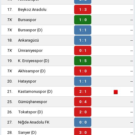
17.
Beykoz Anadolu
1 : 3
--
TK
Bursaspor
1 : 0
--
TK
Bursaspor
(D)
1 : 1
--
18.
Ankaragücü
1 : 1
--
TK
Ümraniyespor
0 : 1
--
19.
K. Erciyesspor
(D)
1 : 5
--
TK
Akhisarspor
(D)
1 : 0
--
20.
Hatayspor
1 : 1
--
21.
Kastamonuspor
(D)
2 : 1
--
25.
Gümüşhanespor
0 : 4
--
26.
Tokatspor
(D)
2 : 0
--
27.
Niğde Anadolu FK
0 : 0
--
28.
Sarıyer
(D)
3 : 0
--