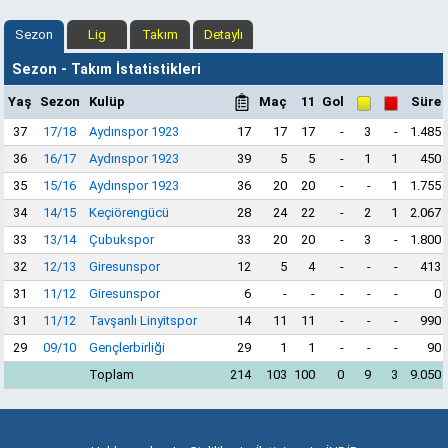
Sezon
Lig
Takım
Detaylı
Sezon - Takım İstatistikleri
Yaş
Sezon
Kulüp
Maç
11
Gol
Süre
37
17/18
Aydınspor 1923
17
17
17
-
3
-
1.485
36
16/17
Aydınspor 1923
39
5
5
-
1
1
450
35
15/16
Aydınspor 1923
36
20
20
-
-
1
1.755
34
14/15
Keçiörengücü
28
24
22
-
2
1
2.067
33
13/14
Çubukspor
33
20
20
-
3
-
1.800
32
12/13
Giresunspor
12
5
4
-
-
-
413
31
11/12
Giresunspor
6
-
-
-
-
-
0
31
11/12
Tavşanlı Linyitspor
14
11
11
-
-
-
990
29
09/10
Gençlerbirliği
29
1
1
-
-
-
90
Toplam
214
103
100
0
9
3
9.050