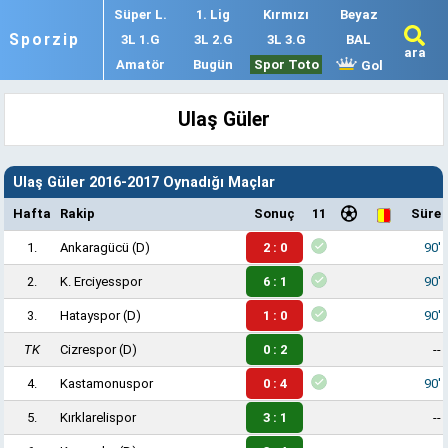
Süper L.
1. Lig
Kırmızı
Beyaz
Sporzip
3L 1.G
3L 2.G
3L 3.G
BAL
ara
Amatör
Bugün
Spor Toto
Gol
Ulaş Güler
Ulaş Güler 2016-2017 Oynadığı Maçlar
Hafta
Rakip
Sonuç
11
Süre
1.
Ankaragücü
(D)
2 : 0
90'
2.
K. Erciyesspor
6 : 1
90'
3.
Hatayspor
(D)
1 : 0
90'
TK
Cizrespor
(D)
0 : 2
--
4.
Kastamonuspor
0 : 4
90'
5.
Kırklarelispor
3 : 1
--