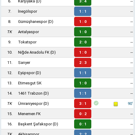
6.
Karşıyaka
(D)
3 : 4
--
7.
İnegölspor
1 : 1
--
8.
Gümüşhanespor
(D)
1 : 0
--
TK
Antalyaspor
1 : 0
--
9.
Tokatspor
2 : 0
--
10.
Niğde Anadolu FK
(D)
1 : 0
--
11.
Sarıyer
2 : 3
--
12.
Eyüpspor
(D)
1 : 1
--
13.
Etimesgut SK
1 : 0
--
14.
1461 Trabzon
(D)
1 : 1
--
TK
Ümraniyespor
(D)
3 : 1
90'
15.
Menemen FK
0 : 2
--
16.
Başkent Şafakspor
(D)
0 : 1
--
TK
Akhisarspor
2 : 2
--