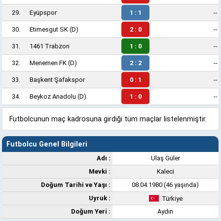
29.
Eyüpspor
1 : 1
--
30.
Etimesgut SK
(D)
2 : 0
--
31.
1461 Trabzon
1 : 0
--
32.
Menemen FK
(D)
2 : 2
--
33.
Başkent Şafakspor
0 : 1
--
34.
Beykoz Anadolu
(D)
1 : 0
--
Futbolcunun maç kadrosuna girdiği tüm maçlar listelenmiştir.
Futbolcu Genel Bilgileri
Adı :
Ulaş Güler
Mevki :
Kaleci
Doğum Tarihi ve Yaşı :
08.04.1980 (46 yaşında)
Uyruk :
Türkiye
Doğum Yeri :
Aydın