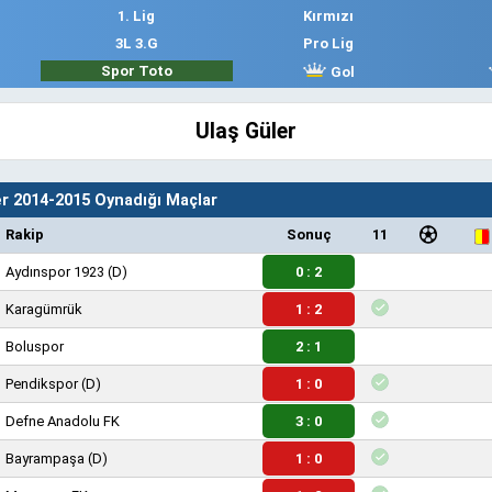
1. Lig
Kırmızı
3L 3.G
Pro Lig
Spor Toto
Gol
Ulaş Güler
er 2014-2015 Oynadığı Maçlar
Rakip
Sonuç
11
Aydınspor 1923
(D)
0 : 2
Karagümrük
1 : 2
Boluspor
2 : 1
Pendikspor
(D)
1 : 0
Defne Anadolu FK
3 : 0
Bayrampaşa
(D)
1 : 0