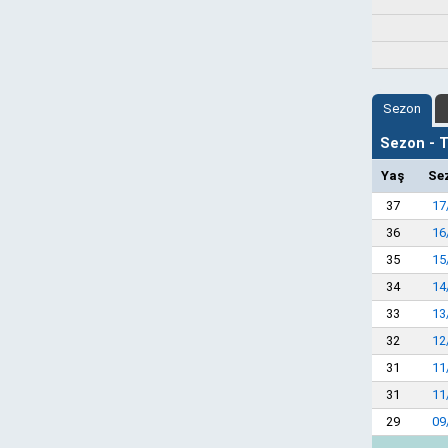
Sezon
Sezon - Ta
Yaş
Se
37
17
36
16
35
15
34
14
33
13
32
12
31
11
31
11
29
09