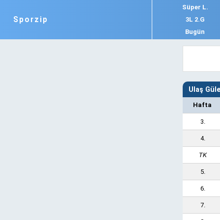
Süper L.
Sporzip
3L 2.G
Bugün
Ulaş Gül
Hafta
3.
4.
TK
5.
6.
7.