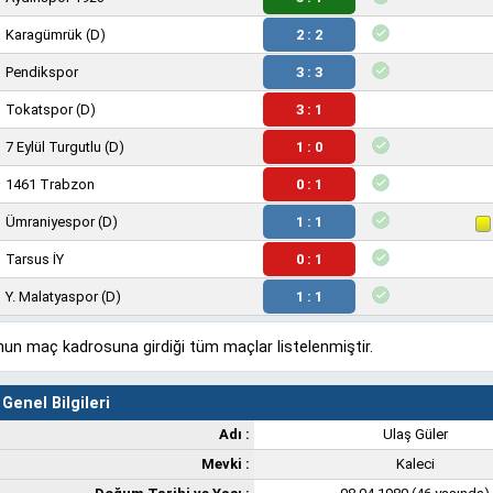
Karagümrük
(D)
2 : 2
Pendikspor
3 : 3
Tokatspor
(D)
3 : 1
7 Eylül Turgutlu
(D)
1 : 0
1461 Trabzon
0 : 1
Ümraniyespor
(D)
1 : 1
Tarsus İY
0 : 1
Y. Malatyaspor
(D)
1 : 1
un maç kadrosuna girdiği tüm maçlar listelenmiştir.
Genel Bilgileri
Adı :
Ulaş Güler
Mevki :
Kaleci