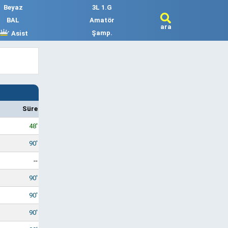
Beyaz
3L 1.G
BAL
Amatör
ara
Şamp.
Asist
Süre
48'
90'
--
90'
90'
90'