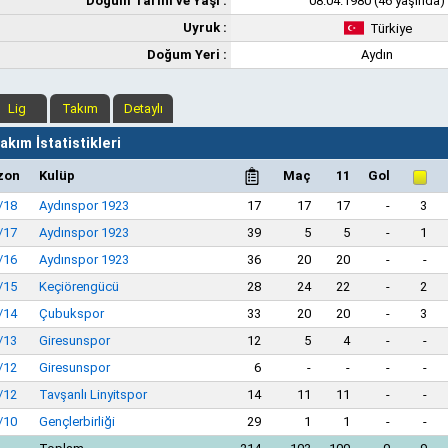
Doğum Tarihi ve Yaşı :
08.04.1980 (46 yaşında)
Uyruk :
Türkiye
Doğum Yeri :
Aydın
Lig
Takım
Detaylı
kım İstatistikleri
zon
Kulüp
Maç
11
Gol
/18
Aydınspor 1923
17
17
17
-
3
/17
Aydınspor 1923
39
5
5
-
1
/16
Aydınspor 1923
36
20
20
-
-
/15
Keçiörengücü
28
24
22
-
2
/14
Çubukspor
33
20
20
-
3
/13
Giresunspor
12
5
4
-
-
/12
Giresunspor
6
-
-
-
-
/12
Tavşanlı Linyitspor
14
11
11
-
-
/10
Gençlerbirliği
29
1
1
-
-