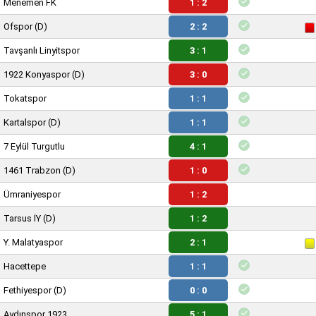
Menemen FK
1 : 2
Ofspor
(D)
2 : 2
Tavşanlı Linyitspor
3 : 1
1922 Konyaspor
(D)
3 : 0
Tokatspor
1 : 1
Kartalspor
(D)
1 : 1
7 Eylül Turgutlu
4 : 1
1461 Trabzon
(D)
1 : 0
Ümraniyespor
1 : 2
Tarsus İY
(D)
1 : 2
Y. Malatyaspor
2 : 1
Hacettepe
1 : 1
Fethiyespor
(D)
0 : 0
Aydınspor 1923
5 : 1