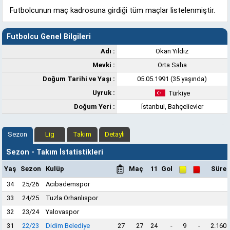
Futbolcunun maç kadrosuna girdiği tüm maçlar listelenmiştir.
Futbolcu Genel Bilgileri
Adı :
Okan Yıldız
Mevki :
Orta Saha
Doğum Tarihi ve Yaşı :
05.05.1991 (35 yaşında)
Uyruk :
Türkiye
Doğum Yeri :
İstanbul, Bahçelievler
Sezon
Lig
Takım
Detaylı
Sezon - Takım İstatistikleri
Yaş
Sezon
Kulüp
Maç
11
Gol
Süre
34
25/26
Acıbademspor
33
24/25
Tuzla Orhanlıspor
32
23/24
Yalovaspor
31
22/23
Didim Belediye
27
27
24
-
9
-
2.160