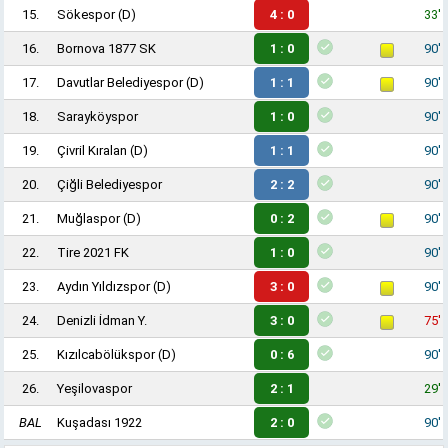
15.
Sökespor
(D)
4 : 0
33'
16.
Bornova 1877 SK
1 : 0
90'
17.
Davutlar Belediyespor
(D)
1 : 1
90'
18.
Sarayköyspor
1 : 0
90'
19.
Çivril Kıralan
(D)
1 : 1
90'
20.
Çiğli Belediyespor
2 : 2
90'
21.
Muğlaspor
(D)
0 : 2
90'
22.
Tire 2021 FK
1 : 0
90'
23.
Aydın Yıldızspor
(D)
3 : 0
90'
24.
Denizli İdman Y.
3 : 0
75'
25.
Kızılcabölükspor
(D)
0 : 6
90'
26.
Yeşilovaspor
2 : 1
29'
BAL
Kuşadası 1922
2 : 0
90'