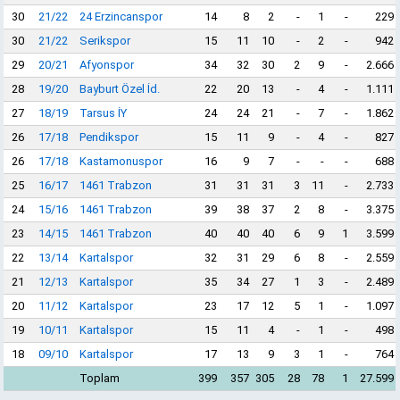
30
21/22
24 Erzincanspor
14
8
2
-
1
-
229
30
21/22
Serikspor
15
11
10
-
2
-
942
29
20/21
Afyonspor
34
32
30
2
9
-
2.666
28
19/20
Bayburt Özel İd.
22
20
13
-
4
-
1.111
27
18/19
Tarsus İY
24
24
21
-
7
-
1.862
26
17/18
Pendikspor
15
11
9
-
4
-
827
26
17/18
Kastamonuspor
16
9
7
-
-
-
688
25
16/17
1461 Trabzon
31
31
31
3
11
-
2.733
24
15/16
1461 Trabzon
39
38
37
2
8
-
3.375
23
14/15
1461 Trabzon
40
40
40
6
9
1
3.599
22
13/14
Kartalspor
32
31
29
6
8
-
2.559
21
12/13
Kartalspor
35
34
27
1
3
-
2.489
20
11/12
Kartalspor
23
17
12
5
1
-
1.097
19
10/11
Kartalspor
15
11
4
-
1
-
498
18
09/10
Kartalspor
17
13
9
3
1
-
764
Toplam
399
357
305
28
78
1
27.599