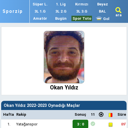
Süper L.
1. Lig
Kırmızı
Beyaz
Sporzip
3L 1.G
3L 2.G
3L 3.G
BAL
ara
Amatör
Bugün
Spor Toto
Gol
Okan Yıldız
Okan Yıldız 2022-2023 Oynadığı Maçlar
Hafta
Rakip
Sonuç
11
Süre
1.
Yatağanspor
3 : 0
89'