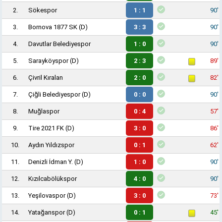
2.
Sökespor
1 : 1
90'
3.
Bornova 1877 SK
(D)
3 : 3
90'
4.
Davutlar Belediyespor
1 : 0
90'
5.
Sarayköyspor
(D)
2 : 3
89'
6.
Çivril Kıralan
2 : 0
82'
7.
Çiğli Belediyespor
(D)
0 : 0
90'
8.
Muğlaspor
0 : 4
57'
9.
Tire 2021 FK
(D)
3 : 0
86'
10.
Aydın Yıldızspor
0 : 1
62'
11.
Denizli İdman Y.
(D)
1 : 0
90'
12.
Kızılcabölükspor
4 : 0
90'
13.
Yeşilovaspor
(D)
3 : 0
73'
14.
Yatağanspor
(D)
0 : 1
45'