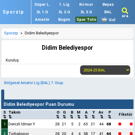
Süper L.
1. Lig
Kırmızı
Beyaz
Sporzip
3L 1.G
3L 2.G
3L 3.G
BAL
ara
Amatör
Bugün
Spor Toto
Gol
Sporzip
»
Didim Belediyespor
Didim Belediyespor
Kuruluş:
Bölgesel Amatör Lig (BAL) 7. Grup
Didim Belediyespor Puan Durumu
S
Takım
O
G
B
M
A
Y
Av
P
Fikstür
⇅
⇅
⇅
⇅
⇅
⇅
⇅
⇅
⇅
⇅
■
■
1
Denizli İdman Y.
28
21
5
2
65
21
44
68
■
■
2
Torbalıspor
28
20
4
4
58
17
41
64