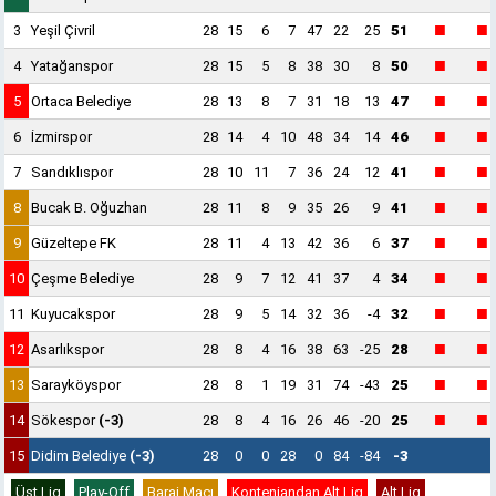
■
■
3
Yeşil Çivril
28
15
6
7
47
22
25
51
■
■
4
Yatağanspor
28
15
5
8
38
30
8
50
■
■
5
Ortaca Belediye
28
13
8
7
31
18
13
47
■
■
6
İzmirspor
28
14
4
10
48
34
14
46
■
■
7
Sandıklıspor
28
10
11
7
36
24
12
41
■
■
8
Bucak B. Oğuzhan
28
11
8
9
35
26
9
41
■
■
9
Güzeltepe FK
28
11
4
13
42
36
6
37
■
■
10
Çeşme Belediye
28
9
7
12
41
37
4
34
■
■
11
Kuyucakspor
28
9
5
14
32
36
-4
32
■
■
12
Asarlıkspor
28
8
4
16
38
63
-25
28
■
■
13
Sarayköyspor
28
8
1
19
31
74
-43
25
■
■
14
Sökespor
(-3)
28
8
4
16
26
46
-20
25
15
Didim Belediye
(-3)
28
0
0
28
0
84
-84
-3
Üst Lig
Play-Off
Baraj Maçı
Kontenjandan Alt Lig
Alt Lig