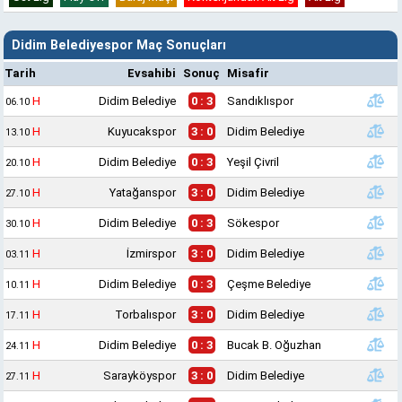
Didim Belediyespor Maç Sonuçları
Tarih
Evsahibi
Sonuç
Misafir
H
Didim Belediye
0 : 3
Sandıklıspor
06.10
H
Kuyucakspor
3 : 0
Didim Belediye
13.10
H
Didim Belediye
0 : 3
Yeşil Çivril
20.10
H
Yatağanspor
3 : 0
Didim Belediye
27.10
H
Didim Belediye
0 : 3
Sökespor
30.10
H
İzmirspor
3 : 0
Didim Belediye
03.11
H
Didim Belediye
0 : 3
Çeşme Belediye
10.11
H
Torbalıspor
3 : 0
Didim Belediye
17.11
H
Didim Belediye
0 : 3
Bucak B. Oğuzhan
24.11
H
Sarayköyspor
3 : 0
Didim Belediye
27.11