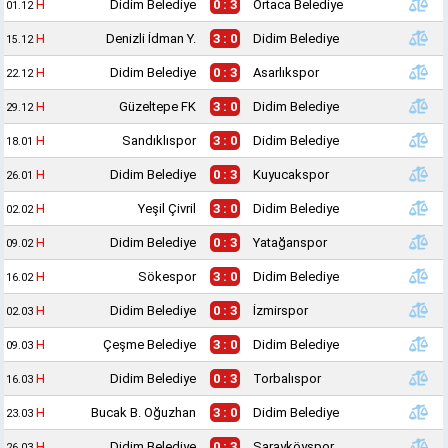
H
Didim Belediye
0 : 3
Ortaca Belediye
01.12
H
Denizli İdman Y.
3 : 0
Didim Belediye
15.12
H
Didim Belediye
0 : 3
Asarlıkspor
22.12
H
Güzeltepe FK
3 : 0
Didim Belediye
29.12
H
Sandıklıspor
3 : 0
Didim Belediye
18.01
H
Didim Belediye
0 : 3
Kuyucakspor
26.01
H
Yeşil Çivril
3 : 0
Didim Belediye
02.02
H
Didim Belediye
0 : 3
Yatağanspor
09.02
H
Sökespor
3 : 0
Didim Belediye
16.02
H
Didim Belediye
0 : 3
İzmirspor
02.03
H
Çeşme Belediye
3 : 0
Didim Belediye
09.03
H
Didim Belediye
0 : 3
Torbalıspor
16.03
H
Bucak B. Oğuzhan
3 : 0
Didim Belediye
23.03
H
Didim Belediye
0 : 3
Sarayköyspor
26.03