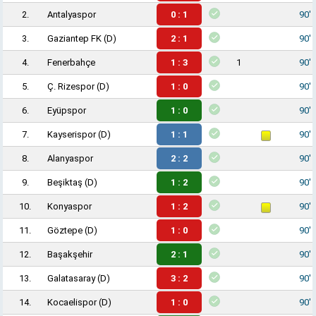
2.
Antalyaspor
0 : 1
90'
3.
Gaziantep FK
(D)
2 : 1
90'
4.
Fenerbahçe
1 : 3
1
90'
5.
Ç. Rizespor
(D)
1 : 0
90'
6.
Eyüpspor
1 : 0
90'
7.
Kayserispor
(D)
1 : 1
90'
8.
Alanyaspor
2 : 2
90'
9.
Beşiktaş
(D)
1 : 2
90'
10.
Konyaspor
1 : 2
90'
11.
Göztepe
(D)
1 : 0
90'
12.
Başakşehir
2 : 1
90'
13.
Galatasaray
(D)
3 : 2
90'
14.
Kocaelispor
(D)
1 : 0
90'