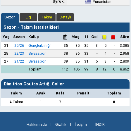
Uyruk :
Yunanistan
Sezon
Lig
Takım
Detaylı
Sezon - Takım İstatistikleri
Yaş
Sezon
Kulüp
Maç
11
Gol
Süre
31
25/26
Gençlerbirliği
35
35
35
3
5
-
3.085
28
22/23
Sivasspor
38
36
33
-
4
-
2.968
27
21/22
Sivasspor
39
35
31
5
3
-
2.809
Toplam
112
106
99
8
12
0
8.862
Dimitrios Goutas Attığı Goller
Takım
Ayak
Kafa
Penaltı
Toplam
A Takım
1
7
-
8
Hakkımızda
|
Gizlilik
|
İletişim
|
İNDİR