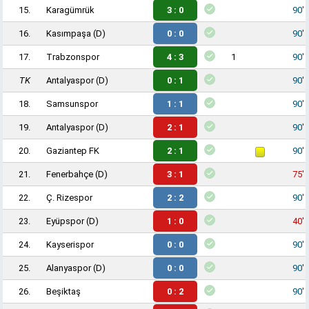
15.
Karagümrük
3 : 0
90'
16.
Kasımpaşa
(D)
0 : 0
90'
17.
Trabzonspor
4 : 3
1
90'
TK
Antalyaspor
(D)
0 : 1
90'
18.
Samsunspor
1 : 1
90'
19.
Antalyaspor
(D)
2 : 1
90'
20.
Gaziantep FK
2 : 1
90'
21.
Fenerbahçe
(D)
3 : 1
75'
22.
Ç. Rizespor
2 : 2
90'
23.
Eyüpspor
(D)
1 : 0
40'
24.
Kayserispor
0 : 0
90'
25.
Alanyaspor
(D)
0 : 0
90'
26.
Beşiktaş
0 : 2
90'