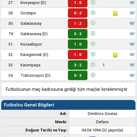
27.
Konyaspor
(D)
1 : 0
90'
28.
Göztepe
0 : 2
90'
30.
Galatasaray
1 : 2
90'
TK
Galatasaray
(D)
0 : 2
90'
31.
Kocaelispor
1 : 0
90'
32.
Karagümrük
(D)
1 : 0
90'
33.
Kasımpaşa
3 : 2
1
90'
34.
Trabzonspor
(D)
0 : 3
90'
Futbolcunun maç kadrosuna girdiği tüm maçlar listelenmiştir.
Futbolcu Genel Bilgileri
Adı :
Dimitrios Goutas
Mevki :
Defans
Doğum Tarihi ve Yaşı :
04.04.1994 (32 yaşında)