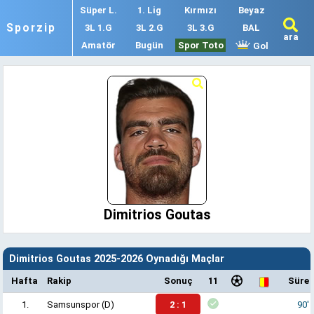
Süper L.
1. Lig
Kırmızı
Beyaz
Sporzip
3L 1.G
3L 2.G
3L 3.G
BAL
ara
Amatör
Bugün
Spor Toto
Gol
Dimitrios Goutas
Dimitrios Goutas 2025-2026 Oynadığı Maçlar
Hafta
Rakip
Sonuç
11
Süre
1.
Samsunspor
(D)
2 : 1
90'