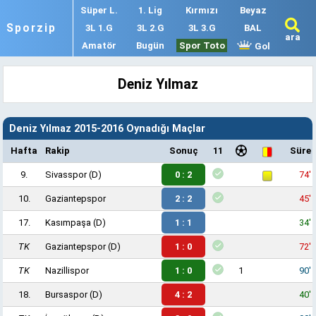
Süper L.
1. Lig
Kırmızı
Beyaz
Sporzip
3L 1.G
3L 2.G
3L 3.G
BAL
ara
Amatör
Bugün
Spor Toto
Gol
Deniz Yılmaz
Deniz Yılmaz 2015-2016 Oynadığı Maçlar
Hafta
Rakip
Sonuç
11
Süre
9.
Sivasspor
(D)
0 : 2
74'
10.
Gaziantepspor
2 : 2
45'
17.
Kasımpaşa
(D)
1 : 1
34'
TK
Gaziantepspor
(D)
1 : 0
72'
TK
Nazillispor
1 : 0
1
90'
18.
Bursaspor
(D)
4 : 2
40'