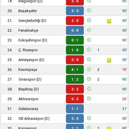
TK
İnegölspor
(D)
3 : 0
90'
20.
Başakşehir
3 : 3
90'
21.
Gençlerbirliği
(D)
2 : 0
90'
22.
Fenerbahçe
0 : 0
90'
23.
Eskişehirspor
(D)
0 : 1
90'
24.
Ç. Rizespor
1 : 0
1
90'
25.
Antalyaspor
(D)
3 : 0
90'
26.
Kasımpaşa
4 : 1
2
76'
27.
Sivasspor
(D)
1 : 2
2
90'
28.
Beşiktaş
(D)
3 : 2
90'
29.
Akhisarspor
0 : 2
26'
31.
Galatasaray
1 : 1
31'
32.
SB Ankaraspor
(D)
3 : 3
90'
33.
Konyaspor
1 : 1
1
90'