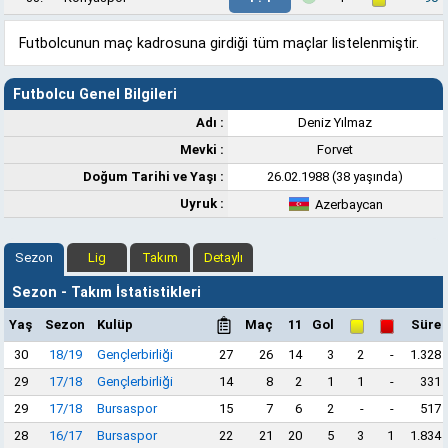
Futbolcunun maç kadrosuna girdiği tüm maçlar listelenmiştir.
Futbolcu Genel Bilgileri
Adı :
Deniz Yılmaz
Mevki :
Forvet
Doğum Tarihi ve Yaşı :
26.02.1988 (38 yaşında)
Uyruk :
Azerbaycan
Sezon
Lig
Takım
Detaylı
Sezon - Takım İstatistikleri
Yaş
Sezon
Kulüp
Maç
11
Gol
Süre
30
18/19
Gençlerbirliği
27
26
14
3
2
-
1.328
29
17/18
Gençlerbirliği
14
8
2
1
1
-
331
29
17/18
Bursaspor
15
7
6
2
-
-
517
28
16/17
Bursaspor
22
21
20
5
3
1
1.834