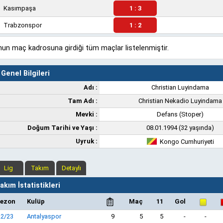
Kasımpaşa
1 : 3
Trabzonspor
1 : 2
un maç kadrosuna girdiği tüm maçlar listelenmiştir.
Genel Bilgileri
Adı :
Christian Luyindama
Tam Adı :
Christian Nekadio Luyindama
Mevki :
Defans (Stoper)
Doğum Tarihi ve Yaşı :
08.01.1994 (32 yaşında)
Uyruk :
Kongo Cumhuriyeti
Lig
Takım
Detaylı
kım İstatistikleri
ezon
Kulüp
Maç
11
Gol
22/23
Antalyaspor
9
5
5
-
-