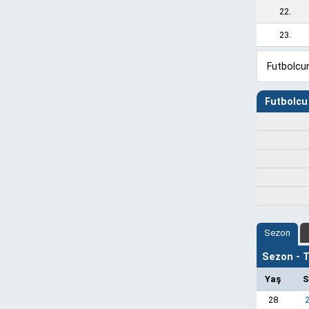
22.
23.
Futbolcun
Futbolcu 
Sezon
Sezon - Ta
Yaş
S
28