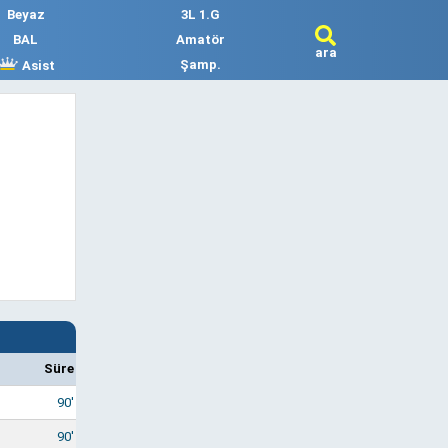
Beyaz
3L 1.G
BAL
Amatör
ara
Şamp.
Asist
Süre
90'
90'