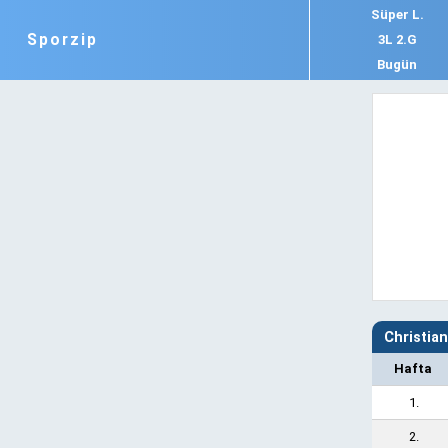
Süper L.
Sporzip
3L 2.G
Bugün
Christia
Hafta
1.
2.