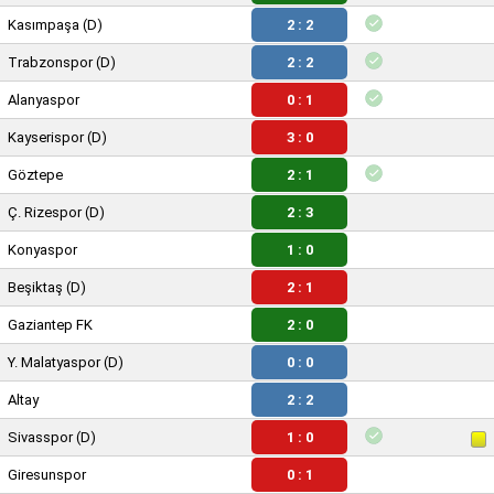
Kasımpaşa
(D)
2 : 2
Trabzonspor
(D)
2 : 2
Alanyaspor
0 : 1
Kayserispor
(D)
3 : 0
Göztepe
2 : 1
Ç. Rizespor
(D)
2 : 3
Konyaspor
1 : 0
Beşiktaş
(D)
2 : 1
Gaziantep FK
2 : 0
Y. Malatyaspor
(D)
0 : 0
Altay
2 : 2
Sivasspor
(D)
1 : 0
Giresunspor
0 : 1