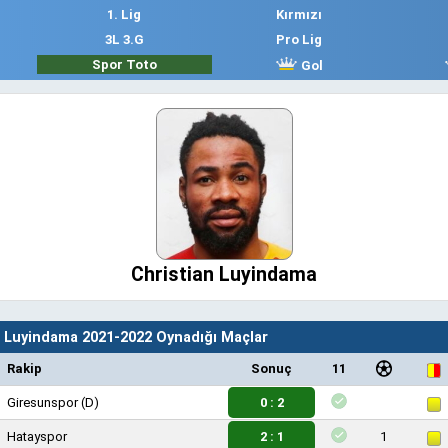
1. Lig
Kırmızı
3L 3.G
Pro Lig
Spor Toto
Gol
Christian Luyindama
n Luyindama 2021-2022 Oynadığı Maçlar
Rakip
Sonuç
11
Giresunspor
(D)
0 : 2
Hatayspor
2 : 1
1