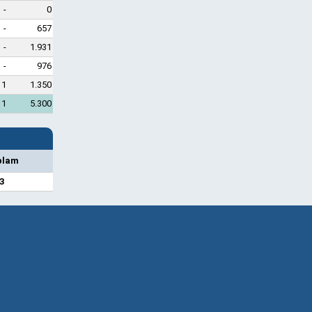
-
0
-
657
-
1.931
-
976
1
1.350
1
5.300
plam
3