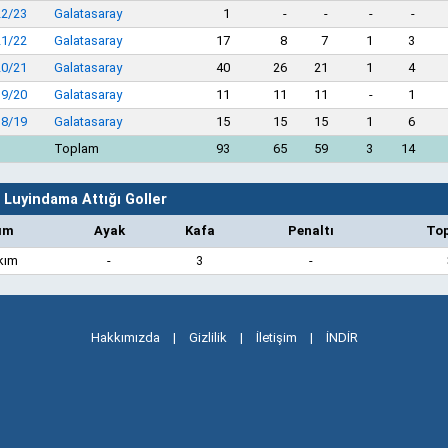
22/23
Galatasaray
1
-
-
-
-
21/22
Galatasaray
17
8
7
1
3
20/21
Galatasaray
40
26
21
1
4
19/20
Galatasaray
11
11
11
-
1
18/19
Galatasaray
15
15
15
1
6
Toplam
93
65
59
3
14
 Luyindama Attığı Goller
ım
Ayak
Kafa
Penaltı
To
kım
-
3
-
Hakkımızda
|
Gizlilik
|
İletişim
|
İNDİR