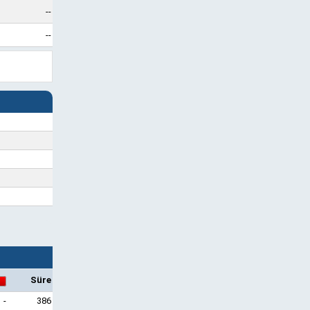
--
--
Süre
-
386