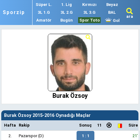
Süper L.
1. Lig
Kırmızı
Beyaz
Sporzip
3L 1.G
3L 2.G
3L 3.G
BAL
ara
Amatör
Bugün
Spor Toto
Gol
Burak Özsoy
Burak Özsoy 2015-2016 Oynadığı Maçlar
Hafta
Rakip
Sonuç
11
Süre
2.
Pazarspor
(D)
1 : 1
21'