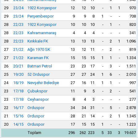
29
23/24
1922 Konyaspor
12
12
10
-
1
1
970
29
23/24
Perşembespor
9
9
8
1
-
-
708
28
22/23
1922 Konyaspor
10
10
10
-
1
-
820
28
22/23
Kahramanmaraş
4
4
4
-
-
-
341
28
22/23
Kırıkkale FK
13
13
13
-
2
1
1.096
27
21/22
Ağrı 1970 SK
13
12
11
-
2
-
819
27
21/22
Karaman FK
15
15
15
1
1
-
1.334
26
20/21
Batman Petrol
23
23
17
-
3
-
1.511
25
19/20
52 Orduspor
27
27
24
1
6
-
2.010
24
18/19
Nevşehir Belediye
27
16
11
1
1
-
997
23
17/18
Çubukspor
11
9
5
-
2
-
541
23
17/18
Ceyhanspor
8
4
3
-
-
-
277
22
16/17
Orduspor
34
34
31
-
5
-
2.878
21
15/16
Orduspor
28
21
14
-
2
1
1.345
20
14/15
Orduspor
17
15
15
1
-
-
1.223
Toplam
296
262
223
5
33
3
19.637