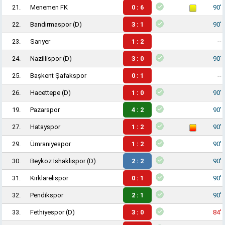
21.
Menemen FK
0 : 6
90'
22.
Bandırmaspor
(D)
3 : 1
90'
23.
Sarıyer
1 : 2
--
24.
Nazillispor
(D)
3 : 0
90'
25.
Başkent Şafakspor
0 : 1
--
26.
Hacettepe
(D)
1 : 0
90'
19.
Pazarspor
4 : 2
90'
27.
Hatayspor
1 : 2
90'
29.
Ümraniyespor
1 : 2
90'
30.
Beykoz İshaklıspor
(D)
2 : 2
90'
31.
Kırklarelispor
0 : 1
90'
32.
Pendikspor
2 : 1
90'
33.
Fethiyespor
(D)
3 : 0
84'