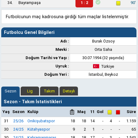
34.
Bayrampaşa
1 : 2
90'
Futbolcunun maç kadrosuna girdiği tüm maçlar listelenmiştir.
Futbolcu Genel Bilgileri
Adı :
Burak Özsoy
Mevki :
Orta Saha
Doğum Tarihi ve Yaşı :
30.07.1994 (32 yaşında)
Uyruk :
Türkiye
Doğum Yeri :
İstanbul, Beykoz
Sezon
Lig
Takım
Detaylı
Sezon - Takım İstatistikleri
Yaş
Sezon
Kulüp
Maç
11
Gol
Süre
31
25/26
Onikişubatspor
18
18
14
-
4
-
1.159
30
24/25
Kütahyaspor
9
2
1
-
-
-
65
30
24/25
Kahramanmaraş
18
18
17
-
3
-
1.543