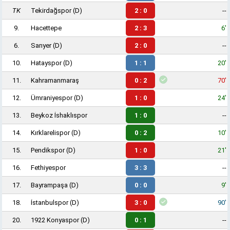
TK
Tekirdağspor
(D)
2 : 0
--
9.
Hacettepe
2 : 3
6'
6.
Sarıyer
(D)
2 : 0
--
10.
Hatayspor
(D)
1 : 1
20'
11.
Kahramanmaraş
0 : 2
70'
12.
Ümraniyespor
(D)
1 : 0
24'
13.
Beykoz İshaklıspor
1 : 0
--
14.
Kırklarelispor
(D)
0 : 2
10'
15.
Pendikspor
(D)
1 : 0
21'
16.
Fethiyespor
3 : 3
--
17.
Bayrampaşa
(D)
0 : 0
9'
18.
İstanbulspor
(D)
3 : 0
90'
20.
1922 Konyaspor
(D)
0 : 1
--