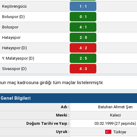
Keçiörengücü
1 : 1
Boluspor
(D)
0 : 1
Boluspor
4 : 1
Hatayspor
2 : 0
Hatayspor
(D)
4 : 2
Y. Malatyaspor
(D)
2 : 5
Sivasspor
(D)
4 : 3
un maç kadrosuna girdiği tüm maçlar listelenmiştir.
Genel Bilgileri
Adı :
Batuhan Ahmet Şen
Mevki :
Kaleci
Doğum Tarihi ve Yaşı :
03.02.1999 (27 yaşında)
Uyruk :
Türkiye