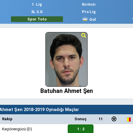
1. Lig
Kırmızı
3L 3.G
Pro Lig
Spor Toto
Gol
Batuhan Ahmet Şen
Ahmet Şen 2018-2019 Oynadığı Maçlar
Rakip
Sonuç
11
Keçiörengücü
(D)
1 : 2