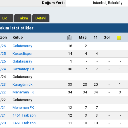
Doğum Yeri :
İstanbul, Bakırköy
Lig
Takım
Detaylı
kım İstatistikleri
zon
Kulüp
Maç
11
Gol
5/26
Galatasaray
16
2
-
-
-
4/25
Kocaelispor
14
4
4
-
-
4/25
Galatasaray
1
-
-
-
-
3/24
Gaziantep FK
36
7
7
-
1
3/24
Galatasaray
2/23
Karagümrük
33
20
20
-
1
1/22
Menemen FK
34
34
34
-
3
1/22
Galatasaray
0/21
Menemen FK
12
7
7
-
-
0/21
1461 Trabzon
12
3
3
-
-
9/20
1461 Trabzon
11
10
10
-
-