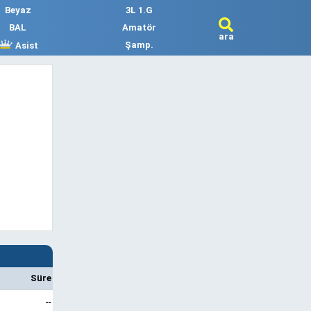
Beyaz
3L 1.G
BAL
Amatör
ara
Şamp.
Asist
Süre
--