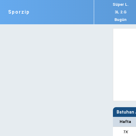
Süper L.
Sporzip
3L 2.G
Bugün
Batuhan 
Hafta
TK