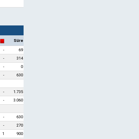
Süre
-
69
-
314
-
0
-
630
-
1.735
-
3.060
-
630
-
270
1
900