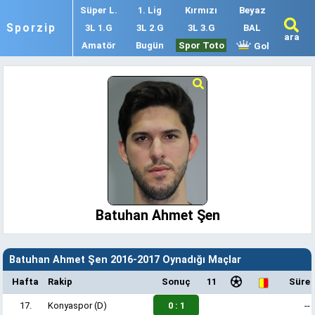
Süper L.
1. Lig
Kırmızı
Beyaz
Sporzip
3L 1.G
3L 2.G
3L 3.G
BAL
ara
Amatör
Bugün
Spor Toto
Gol
Batuhan Ahmet Şen
Batuhan Ahmet Şen 2016-2017 Oynadığı Maçlar
Hafta
Rakip
Sonuç
11
Süre
17.
Konyaspor
(D)
0 : 1
--