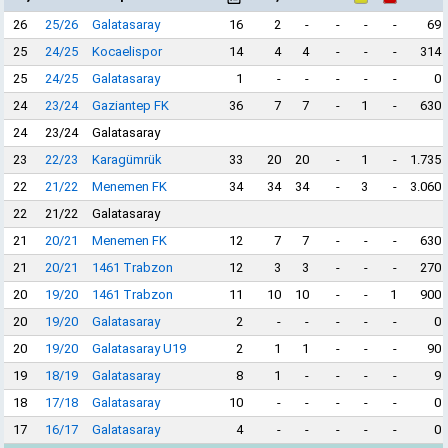
26
25/26
Galatasaray
16
2
-
-
-
-
69
25
24/25
Kocaelispor
14
4
4
-
-
-
314
25
24/25
Galatasaray
1
-
-
-
-
-
0
24
23/24
Gaziantep FK
36
7
7
-
1
-
630
24
23/24
Galatasaray
23
22/23
Karagümrük
33
20
20
-
1
-
1.735
22
21/22
Menemen FK
34
34
34
-
3
-
3.060
22
21/22
Galatasaray
21
20/21
Menemen FK
12
7
7
-
-
-
630
21
20/21
1461 Trabzon
12
3
3
-
-
-
270
20
19/20
1461 Trabzon
11
10
10
-
-
1
900
20
19/20
Galatasaray
2
-
-
-
-
-
0
20
19/20
Galatasaray U19
2
1
1
-
-
-
90
19
18/19
Galatasaray
8
1
-
-
-
-
9
18
17/18
Galatasaray
10
-
-
-
-
-
0
17
16/17
Galatasaray
4
-
-
-
-
-
0