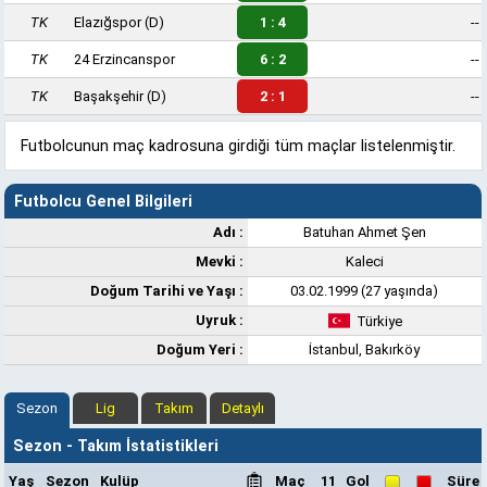
TK
Elazığspor
(D)
1 : 4
--
TK
24 Erzincanspor
6 : 2
--
TK
Başakşehir
(D)
2 : 1
--
Futbolcunun maç kadrosuna girdiği tüm maçlar listelenmiştir.
Futbolcu Genel Bilgileri
Adı :
Batuhan Ahmet Şen
Mevki :
Kaleci
Doğum Tarihi ve Yaşı :
03.02.1999 (27 yaşında)
Uyruk :
Türkiye
Doğum Yeri :
İstanbul, Bakırköy
Sezon
Lig
Takım
Detaylı
Sezon - Takım İstatistikleri
Yaş
Sezon
Kulüp
Maç
11
Gol
Süre