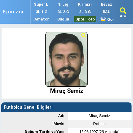
Süper L.
1. Lig
Kırmızı
Beyaz
Sporzip
3L 1.G
3L 2.G
3L 3.G
BAL
ara
Amatör
Bugün
Spor Toto
Gol
Miraç Semiz
Futbolcu Genel Bilgileri
Adı :
Miraç Semiz
Mevki :
Defans
Doğum Tarihi ve Yaşı :
12.06.1997 (29 yaşında)