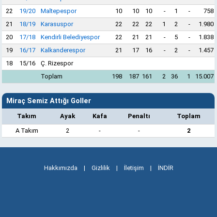
22
19/20
Maltepespor
10
10
10
-
1
-
758
21
18/19
Karasuspor
22
22
22
1
2
-
1.980
20
17/18
Kendirli Belediyespor
22
21
21
-
5
-
1.838
19
16/17
Kalkanderespor
21
17
16
-
2
-
1.457
18
15/16
Ç. Rizespor
Toplam
198
187
161
2
36
1
15.007
Miraç Semiz Attığı Goller
Takım
Ayak
Kafa
Penaltı
Toplam
A Takım
2
-
-
2
Hakkımızda
|
Gizlilik
|
İletişim
|
İNDİR