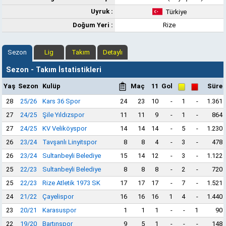
Uyruk :
Türkiye
Doğum Yeri :
Rize
Sezon
Lig
Takım
Detaylı
Sezon - Takım İstatistikleri
Yaş
Sezon
Kulüp
Maç
11
Gol
Süre
28
25/26
Kars 36 Spor
24
23
10
-
1
-
1.361
27
24/25
Şile Yıldızspor
11
11
9
-
1
-
864
27
24/25
KV Veliköyspor
14
14
14
-
5
-
1.230
26
23/24
Tavşanlı Linyitspor
8
8
4
-
3
-
478
26
23/24
Sultanbeyli Belediye
15
14
12
-
3
-
1.122
25
22/23
Sultanbeyli Belediye
8
8
8
-
2
-
720
25
22/23
Rize Atletik 1973 SK
17
17
17
-
7
-
1.521
24
21/22
Çayelispor
16
16
16
1
4
-
1.440
23
20/21
Karasuspor
1
1
1
-
-
1
90
22
19/20
Bartınspor
9
5
1
-
-
-
148