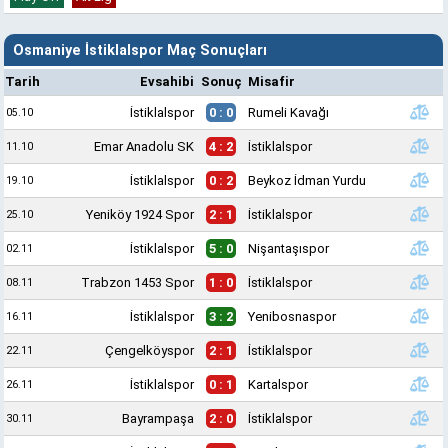
Osmaniye İstiklalspor Maç Sonuçları
Tarih
Evsahibi
Sonuç
Misafir
İstiklalspor
0 : 0
Rumeli Kavağı
05.10
Emar Anadolu SK
4 : 2
İstiklalspor
11.10
İstiklalspor
0 : 2
Beykoz İdman Yurdu
19.10
Yeniköy 1924 Spor
2 : 1
İstiklalspor
25.10
İstiklalspor
5 : 0
Nişantaşıspor
02.11
Trabzon 1453 Spor
1 : 0
İstiklalspor
08.11
İstiklalspor
3 : 2
Yenibosnaspor
16.11
Çengelköyspor
2 : 1
İstiklalspor
22.11
İstiklalspor
0 : 1
Kartalspor
26.11
Bayrampaşa
2 : 0
İstiklalspor
30.11