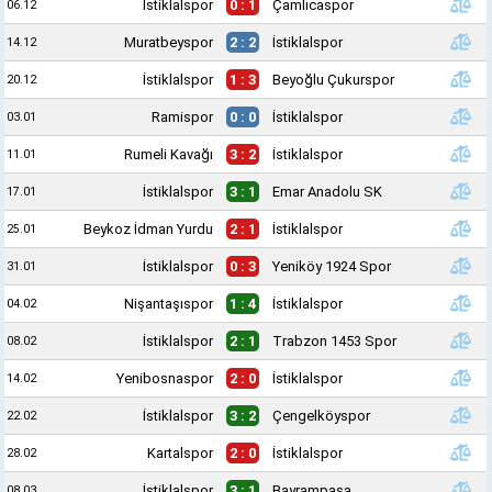
İstiklalspor
0 : 1
Çamlıcaspor
06.12
Muratbeyspor
2 : 2
İstiklalspor
14.12
İstiklalspor
1 : 3
Beyoğlu Çukurspor
20.12
Ramispor
0 : 0
İstiklalspor
03.01
Rumeli Kavağı
3 : 2
İstiklalspor
11.01
İstiklalspor
3 : 1
Emar Anadolu SK
17.01
Beykoz İdman Yurdu
2 : 1
İstiklalspor
25.01
İstiklalspor
0 : 3
Yeniköy 1924 Spor
31.01
Nişantaşıspor
1 : 4
İstiklalspor
04.02
İstiklalspor
2 : 1
Trabzon 1453 Spor
08.02
Yenibosnaspor
2 : 0
İstiklalspor
14.02
İstiklalspor
3 : 2
Çengelköyspor
22.02
Kartalspor
2 : 0
İstiklalspor
28.02
İstiklalspor
3 : 1
Bayrampaşa
08.03