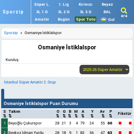
Süper L.
1. Lig
Kırmızı
Beyaz
Sporzip
3L 1.G
3L 2.G
3L 3.G
BAL
ara
Amatör
Bugün
Spor Toto
Gol
Sporzip
»
Osmaniye İstiklalspor
Osmaniye İstiklalspor
Kuruluş:
İstanbul Süper Amatör 2. Grup
Osmaniye İstiklalspor Puan Durumu
S
Takım
O
G
B
M
A
Y
Av
P
Fikstür
⇅
⇅
⇅
⇅
⇅
⇅
⇅
⇅
⇅
⇅
■
■
1
Beyoğlu Çukurspor
28
21
3
4
79
24
55
66
■
■
2
Beykoz İdman Yurdu
28
18
9
1
83
36
47
63