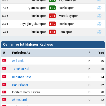
Çamlıcaspor
1 : 2
İstiklalspor
14.03
İstiklalspor
0 : 1
Muratbeyspor
29.03
Beyoğlu Çukurspor
4 : 0
İstiklalspor
01.04
İstiklalspor
1 : 4
Ramispor
12.04
Osmaniye İstiklalspor Kadrosu
U
Futbolcu Adı
P
Yaş
Anıl Ertik
K
20
Tunahan Kol
K
28
Bedirhan Kaya
D
24
Gurur Öncel
D
32
İbrahim Hami Tayran
D
28
Ahmet Erol
O
22