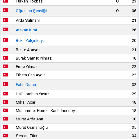
Furkan Tokbaş
O
23
Oğuzhan Şenyiğit
O
36
Arda Salmanlı
21
Atakan Kırat
26
Bekir Yalçınkaya
20
Berke Apaydın
21
Burak Samet Yılmaz
18
Emre Yılmaz
22
Ethem Can Aydın
22
Fatih Duran
32
Halil İbrahim Yavuz
29
Mikail Acar
18
Muhammet Hamza Kadir İncesoy
18
Murat Arda Anıt
18
Murat Osmanoğlu
35
Sercan Türk
34