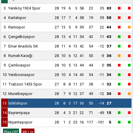
■
■
3
Yeniköy 1924 Spor
28
19
6
3
58
23
35
63
■
■
4
Kartalspor
28
17
7
4
58
19
39
58
■
■
5
Ramispor
27
13
5
9
59
37
22
44
■
■
6
Çengelköyspor
28
13
4
11
54
43
11
43
■
■
7
Emar Anadolu SK
28
11
4
13
42
54
-12
37
■
■
8
Rumeli Kavağı
28
10
6
12
41
50
-9
36
■
■
9
Çamlıcaspor
28
10
5
13
44
44
0
35
■
■
10
Yenibosnaspor
28
10
4
14
43
54
-11
34
■
■
11
Trabzon 1453 Spor
27
8
8
11
37
38
-1
32
■
■
12
Muratbeyspor
28
7
9
12
37
49
-12
30
13
İstiklalspor
28
8
3
17
36
50
-14
27
■
■
14
Bayrampaşa
28
4
3
21
22
71
-49
15
■
■
15
Nişantaşıspor
28
1
2
25
16
117
-101
5
Play-Off
Alt Lig