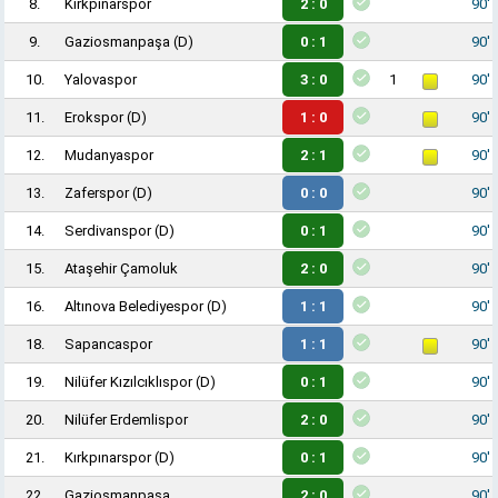
8.
Kırkpınarspor
2 : 0
90'
9.
Gaziosmanpaşa
(D)
0 : 1
90'
10.
Yalovaspor
3 : 0
1
90'
11.
Erokspor
(D)
1 : 0
90'
12.
Mudanyaspor
2 : 1
90'
13.
Zaferspor
(D)
0 : 0
90'
14.
Serdivanspor
(D)
0 : 1
90'
15.
Ataşehir Çamoluk
2 : 0
90'
16.
Altınova Belediyespor
(D)
1 : 1
90'
18.
Sapancaspor
1 : 1
90'
19.
Nilüfer Kızılcıklıspor
(D)
0 : 1
90'
20.
Nilüfer Erdemlispor
2 : 0
90'
21.
Kırkpınarspor
(D)
0 : 1
90'
22.
Gaziosmanpaşa
2 : 0
90'