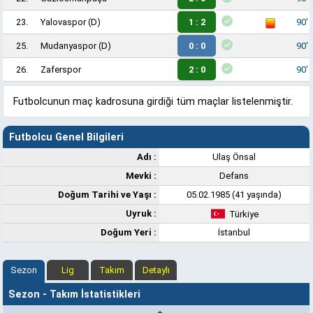
23.
Yalovaspor
(D)
1 : 2
90'
25.
Mudanyaspor
(D)
0 : 0
90'
26.
Zaferspor
2 : 0
90'
Futbolcunun maç kadrosuna girdiği tüm maçlar listelenmiştir.
Futbolcu Genel Bilgileri
Adı :
Ulaş Önsal
Mevki :
Defans
Doğum Tarihi ve Yaşı :
05.02.1985 (41 yaşında)
Uyruk :
Türkiye
Doğum Yeri :
İstanbul
Sezon
Lig
Takım
Detaylı
Sezon - Takım İstatistikleri