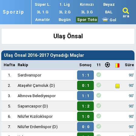
Süper L.
1. Lig
Kırmızı
Beyaz
Sporzip
3L 1.G
3L 2.G
3L 3.G
BAL
ara
Amatör
Bugün
Spor Toto
Gol
Ulaş Önsal
Ulaş Önsal 2016-2017 Oynadığı Maçlar
Hafta
Rakip
Sonuç
11
Süre
1.
Serdivanspor
1 : 1
90'
2.
Ataşehir Çamoluk
(D)
0 : 1
90'
3.
Altınova Belediyespor
1 : 1
90'
5.
Sapancaspor
(D)
1 : 2
90'
6.
Nilüfer Kızılcıklıspor
1 : 0
90'
7.
Nilüfer Erdemlispor
(D)
0 : 0
90'