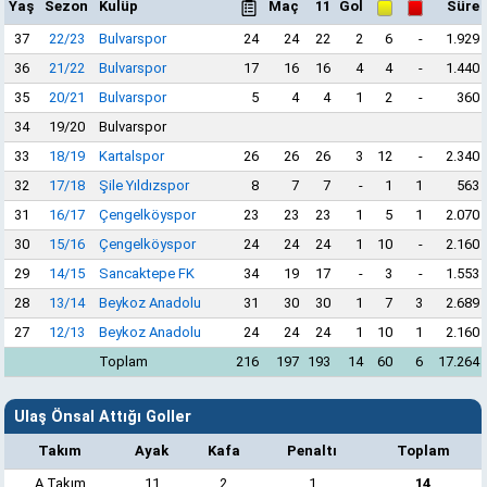
Yaş
Sezon
Kulüp
Maç
11
Gol
Süre
37
22/23
Bulvarspor
24
24
22
2
6
-
1.929
36
21/22
Bulvarspor
17
16
16
4
4
-
1.440
35
20/21
Bulvarspor
5
4
4
1
2
-
360
34
19/20
Bulvarspor
33
18/19
Kartalspor
26
26
26
3
12
-
2.340
32
17/18
Şile Yıldızspor
8
7
7
-
1
1
563
31
16/17
Çengelköyspor
23
23
23
1
5
1
2.070
30
15/16
Çengelköyspor
24
24
24
1
10
-
2.160
29
14/15
Sancaktepe FK
34
19
17
-
3
-
1.553
28
13/14
Beykoz Anadolu
31
30
30
1
7
3
2.689
27
12/13
Beykoz Anadolu
24
24
24
1
10
1
2.160
Toplam
216
197
193
14
60
6
17.264
Ulaş Önsal Attığı Goller
Takım
Ayak
Kafa
Penaltı
Toplam
A Takım
11
2
1
14