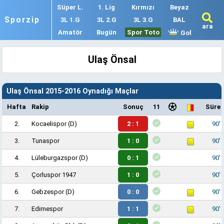
Süper L.
1. Lig
Kırmızı
Beyaz
Sporzip
3L 1.G
3L 2.G
3L 3.G
BAL
ara
Amatör
Bugün
Spor Toto
Gol
Ulaş Önsal
Ulaş Önsal 2015-2016 Oynadığı Maçlar
Hafta
Rakip
Sonuç
11
Süre
2.
Kocaelispor
(D)
2 : 1
90'
3.
Tunaspor
1 : 0
90'
4.
Lüleburgazspor
(D)
0 : 1
90'
5.
Çorluspor 1947
1 : 0
90'
6.
Gebzespor
(D)
0 : 0
90'
7.
Edirnespor
1 : 1
90'