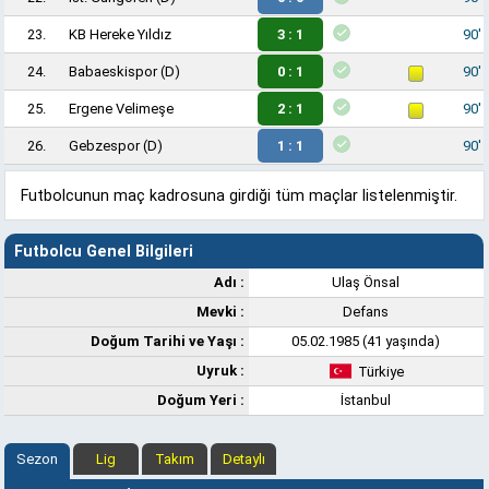
23.
KB Hereke Yıldız
3 : 1
90'
24.
Babaeskispor
(D)
0 : 1
90'
25.
Ergene Velimeşe
2 : 1
90'
26.
Gebzespor
(D)
1 : 1
90'
Futbolcunun maç kadrosuna girdiği tüm maçlar listelenmiştir.
Futbolcu Genel Bilgileri
Adı :
Ulaş Önsal
Mevki :
Defans
Doğum Tarihi ve Yaşı :
05.02.1985 (41 yaşında)
Uyruk :
Türkiye
Doğum Yeri :
İstanbul
Sezon
Lig
Takım
Detaylı