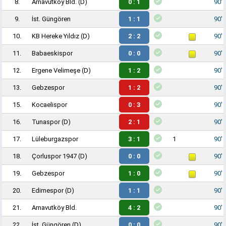
8.
Arnavutköy Bld.
(D)
0 : 1
90'
9.
İst. Güngören
1 : 1
90'
10.
KB Hereke Yıldız
(D)
2 : 2
90'
11.
Babaeskispor
0 : 0
90'
12.
Ergene Velimeşe
(D)
1 : 2
90'
13.
Gebzespor
1 : 2
90'
15.
Kocaelispor
0 : 3
90'
16.
Tunaspor
(D)
2 : 1
90'
17.
Lüleburgazspor
3 : 1
1
90'
18.
Çorluspor 1947
(D)
0 : 0
90'
19.
Gebzespor
1 : 0
90'
20.
Edirnespor
(D)
1 : 1
90'
21.
Arnavutköy Bld.
4 : 2
90'
22.
İst. Güngören
(D)
0 : 0
90'