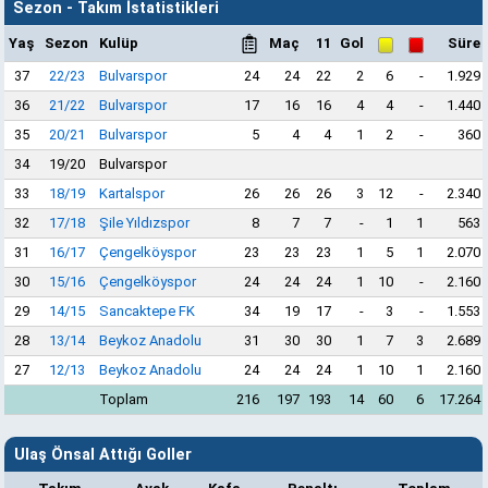
Sezon - Takım İstatistikleri
Yaş
Sezon
Kulüp
Maç
11
Gol
Süre
37
22/23
Bulvarspor
24
24
22
2
6
-
1.929
36
21/22
Bulvarspor
17
16
16
4
4
-
1.440
35
20/21
Bulvarspor
5
4
4
1
2
-
360
34
19/20
Bulvarspor
33
18/19
Kartalspor
26
26
26
3
12
-
2.340
32
17/18
Şile Yıldızspor
8
7
7
-
1
1
563
31
16/17
Çengelköyspor
23
23
23
1
5
1
2.070
30
15/16
Çengelköyspor
24
24
24
1
10
-
2.160
29
14/15
Sancaktepe FK
34
19
17
-
3
-
1.553
28
13/14
Beykoz Anadolu
31
30
30
1
7
3
2.689
27
12/13
Beykoz Anadolu
24
24
24
1
10
1
2.160
Toplam
216
197
193
14
60
6
17.264
Ulaş Önsal Attığı Goller