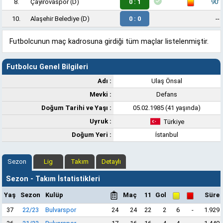
8.
Çayırovaspor
(D)
0 : 1
90'
10.
Alaşehir Belediye
(D)
0 : 0
--
Futbolcunun maç kadrosuna girdiği tüm maçlar listelenmiştir.
Futbolcu Genel Bilgileri
Adı :
Ulaş Önsal
Mevki :
Defans
Doğum Tarihi ve Yaşı :
05.02.1985 (41 yaşında)
Uyruk :
Türkiye
Doğum Yeri :
İstanbul
Sezon
Lig
Takım
Detaylı
Sezon - Takım İstatistikleri
Yaş
Sezon
Kulüp
Maç
11
Gol
Süre
37
22/23
Bulvarspor
24
24
22
2
6
-
1.929