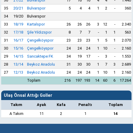
36
21/22
Bulvarspor
17
16
16
4
4
-
1.440
35
20/21
Bulvarspor
5
4
4
1
2
-
360
34
19/20
Bulvarspor
33
18/19
Kartalspor
26
26
26
3
12
-
2.340
32
17/18
Şile Yıldızspor
8
7
7
-
1
1
563
31
16/17
Çengelköyspor
23
23
23
1
5
1
2.070
30
15/16
Çengelköyspor
24
24
24
1
10
-
2.160
29
14/15
Sancaktepe FK
34
19
17
-
3
-
1.553
28
13/14
Beykoz Anadolu
31
30
30
1
7
3
2.689
27
12/13
Beykoz Anadolu
24
24
24
1
10
1
2.160
Toplam
216
197
193
14
60
6
17.264
Ulaş Önsal Attığı Goller
Takım
Ayak
Kafa
Penaltı
Toplam
A Takım
11
2
1
14