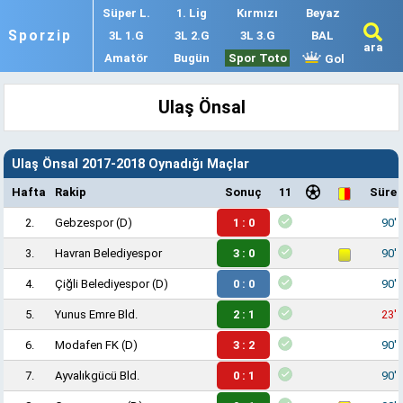
Süper L.
1. Lig
Kırmızı
Beyaz
Sporzip
3L 1.G
3L 2.G
3L 3.G
BAL
ara
Amatör
Bugün
Spor Toto
Gol
Ulaş Önsal
Ulaş Önsal 2017-2018 Oynadığı Maçlar
Hafta
Rakip
Sonuç
11
Süre
2.
Gebzespor
(D)
1 : 0
90'
3.
Havran Belediyespor
3 : 0
90'
4.
Çiğli Belediyespor
(D)
0 : 0
90'
5.
Yunus Emre Bld.
2 : 1
23'
6.
Modafen FK
(D)
3 : 2
90'
7.
Ayvalıkgücü Bld.
0 : 1
90'