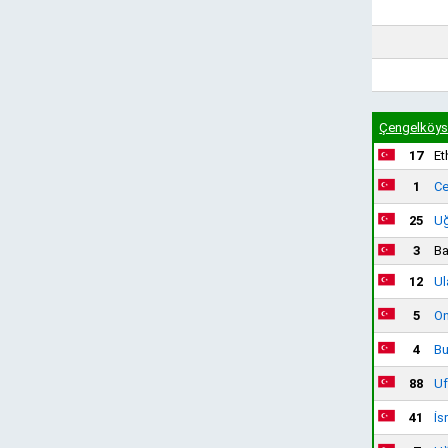
Çengelköys
17
Et
1
Ce
25
Uğ
3
Ba
12
Ul
5
On
4
Bu
88
Uf
41
İs