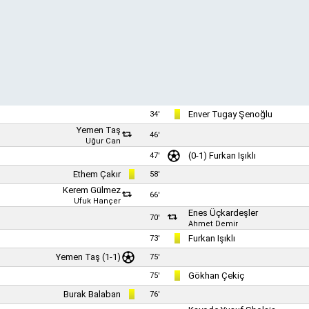
Enver Tugay Şenoğlu
34'
Yemen Taş
46'
Uğur Can
(0-1)
Furkan Işıklı
47'
Ethem Çakır
58'
Kerem Gülmez
66'
Ufuk Hançer
Enes Üçkardeşler
70'
Ahmet Demir
Furkan Işıklı
73'
Yemen Taş
(1-1)
75'
Gökhan Çekiç
75'
Burak Balaban
76'