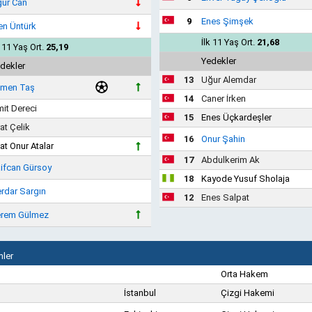
ur Can
9
Enes Şimşek
en Üntürk
İlk 11 Yaş Ort.
21,68
k 11 Yaş Ort.
25,19
Yedekler
dekler
13
Uğur Alemdar
men Taş
14
Caner İrken
it Dereci
15
Enes Üçkardeşler
rat Çelik
16
Onur Şahin
at Onur Atalar
17
Abdulkerim Ak
ifcan Gürsoy
18
Kayode Yusuf Sholaja
rdar Sargın
12
Enes Salpat
rem Gülmez
ler
Orta Hakem
İstanbul
Çizgi Hakemi