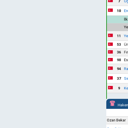
7
Uğ
10
Er
İl
Ye
11
Ye
53
Üm
36
Fı
98
Es
94
Ra
37
Se
9
Ke
Hakem
Ozan Bekar