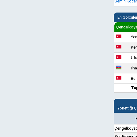
Semih Koca
En Golcüle
Çengelköys
Ye
Ke
Ufu
İlh
Bün
To
Yönettiği 
Çengelköys
Serdivanspo