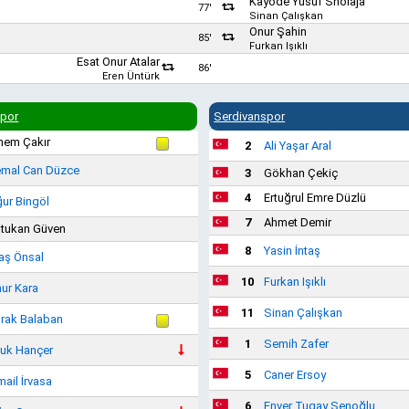
Kayode Yusuf Sholaja
77'
Sinan Çalışkan
Onur Şahin
85'
Furkan Işıklı
Esat Onur Atalar
86'
Eren Üntürk
por
Serdivanspor
hem Çakır
2
Ali Yaşar Aral
mal Can Düzce
3
Gökhan Çekiç
4
Ertuğrul Emre Düzlü
ur Bingöl
7
Ahmet Demir
tukan Güven
8
Yasin İntaş
aş Önsal
10
Furkan Işıklı
ur Kara
11
Sinan Çalışkan
rak Balaban
1
Semih Zafer
uk Hançer
5
Caner Ersoy
mail İrvasa
6
Enver Tugay Şenoğlu