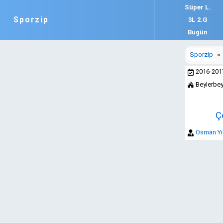
Süper L.
Sporzip
3L 2.G
Bugün
Sporzip
»
2016-20
Beylerbeyi
Ç
Osman Yı