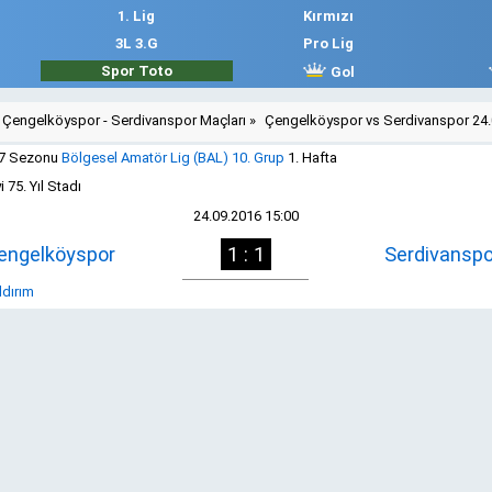
1. Lig
Kırmızı
3L 3.G
Pro Lig
Spor Toto
Gol
Çengelköyspor - Serdivanspor Maçları
»
Çengelköyspor vs Serdivanspor 24
17 Sezonu
Bölgesel Amatör Lig (BAL) 10. Grup
1. Hafta
 75. Yıl Stadı
24.09.2016 15:00
engelköyspor
1 : 1
Serdivanspo
ldırım