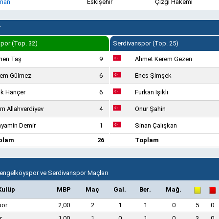
man
Eskişehir
Çizgi Hakemi
r
por (Top. 32)
Serdivanspor (Top. 25)
men Taş
9
Ahmet Kerem Gezen
rem Gülmez
6
Enes Şimşek
k Hançer
6
Furkan Işıklı
am Allahverdiyev
4
Onur Şahin
yamin Demir
1
Sinan Çalışkan
plam
26
Toplam
Çengelköyspor ve Serdivanspor Maçları
Kulüp
MBP
Maç
Gal.
Ber.
Mağ.
por
2,00
2
1
1
0
5
0
r
1,00
1
0
1
0
3
0