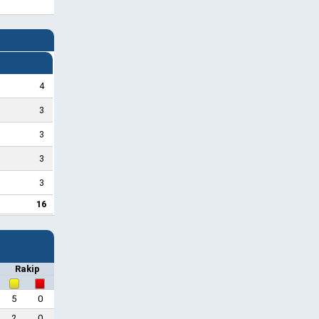
4
3
3
3
3
16
Rakip
5
0
2
0