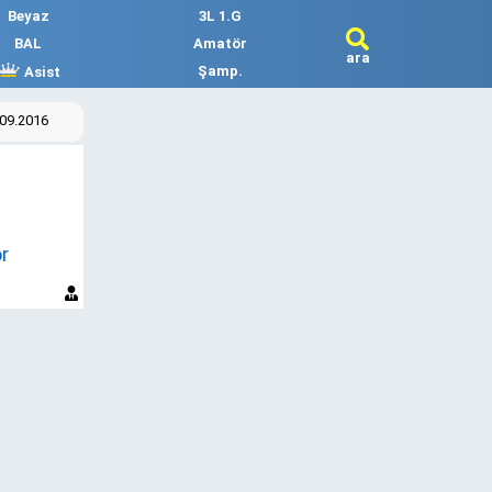
Beyaz
3L 1.G
BAL
Amatör
ara
Şamp.
Asist
.09.2016
r