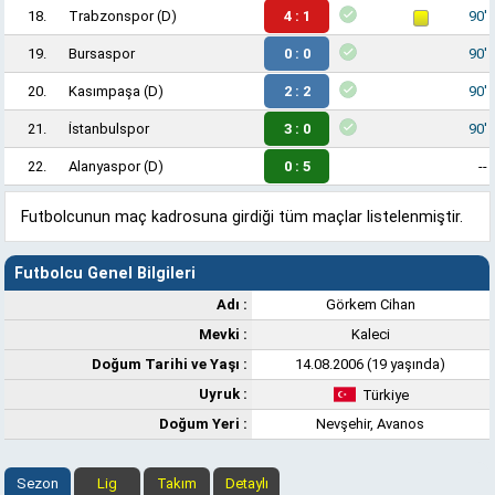
18.
Trabzonspor
(D)
4 : 1
90'
19.
Bursaspor
0 : 0
90'
20.
Kasımpaşa
(D)
2 : 2
90'
21.
İstanbulspor
3 : 0
90'
22.
Alanyaspor
(D)
0 : 5
--
Futbolcunun maç kadrosuna girdiği tüm maçlar listelenmiştir.
Futbolcu Genel Bilgileri
Adı :
Görkem Cihan
Mevki :
Kaleci
Doğum Tarihi ve Yaşı :
14.08.2006 (19 yaşında)
Uyruk :
Türkiye
Doğum Yeri :
Nevşehir, Avanos
Sezon
Lig
Takım
Detaylı