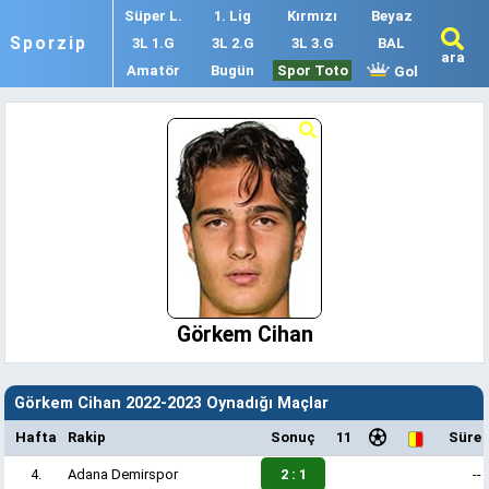
Süper L.
1. Lig
Kırmızı
Beyaz
Sporzip
3L 1.G
3L 2.G
3L 3.G
BAL
ara
Amatör
Bugün
Spor Toto
Gol
Görkem Cihan
Görkem Cihan 2022-2023 Oynadığı Maçlar
Hafta
Rakip
Sonuç
11
Süre
4.
Adana Demirspor
2 : 1
--