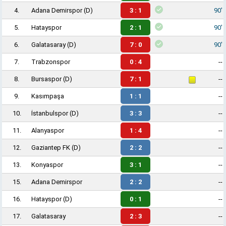
4.
Adana Demirspor
(D)
3 : 1
90'
5.
Hatayspor
2 : 1
90'
6.
Galatasaray
(D)
7 : 0
90'
7.
Trabzonspor
0 : 4
--
8.
Bursaspor
(D)
7 : 1
--
9.
Kasımpaşa
1 : 1
--
10.
İstanbulspor
(D)
3 : 3
--
11.
Alanyaspor
1 : 4
--
12.
Gaziantep FK
(D)
2 : 2
--
13.
Konyaspor
3 : 1
--
15.
Adana Demirspor
2 : 2
--
16.
Hatayspor
(D)
0 : 1
--
17.
Galatasaray
2 : 3
--