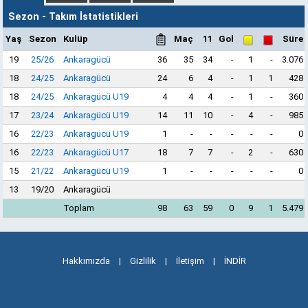
Sezon - Takım İstatistikleri
Yaş
Sezon
Kulüp
Maç
11
Gol
Süre
19
25/26
Ankaragücü
36
35
34
-
1
-
3.076
18
24/25
Ankaragücü
24
6
4
-
1
1
428
18
24/25
Ankaragücü U19
4
4
4
-
1
-
360
17
23/24
Ankaragücü U19
14
11
10
-
4
-
985
16
22/23
Ankaragücü U19
1
-
-
-
-
-
0
16
22/23
Ankaragücü U17
18
7
7
-
2
-
630
15
21/22
Ankaragücü U19
1
-
-
-
-
-
0
13
19/20
Ankaragücü
Toplam
98
63
59
0
9
1
5.479
Hakkımızda
|
Gizlilik
|
İletişim
|
İNDİR