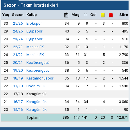
Sezon - Takım İstatistikleri
Yaş
Sezon
Kulüp
Maç
11
Gol
Süre
30
25/26
Erokspor
34
9
9
-
3
-
800
29
24/25
Eyüpspor
40
6
5
-
-
-
495
28
23/24
Eyüpspor
34
7
5
-
-
-
516
27
22/23
Manisa FK
32
13
13
-
1
-
1.170
26
21/22
Manisa FK
33
31
31
-
5
-
2.790
25
20/21
Keçiörengücü
36
5
3
-
2
-
336
24
19/20
Keçiörengücü
38
6
6
-
-
-
540
23
18/19
Kastamonuspor
36
18
17
-
2
-
1.544
22
17/18
Bodrum FK
34
17
17
-
3
-
1.530
22
17/18
Karagümrük
21
16/17
Karagümrük
34
34
34
-
4
-
3.060
20
15/16
Karagümrük
35
1
1
-
-
-
90
Toplam
386
147
141
0
20
0
12.871