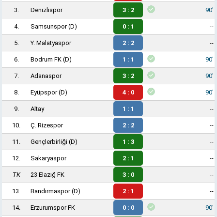
3.
Denizlispor
3 : 2
90'
4.
Samsunspor
(D)
0 : 1
--
5.
Y. Malatyaspor
2 : 2
--
6.
Bodrum FK
(D)
1 : 1
90'
7.
Adanaspor
3 : 2
90'
8.
Eyüpspor
(D)
4 : 0
90'
9.
Altay
1 : 1
--
10.
Ç. Rizespor
2 : 2
--
11.
Gençlerbirliği
(D)
1 : 3
--
12.
Sakaryaspor
2 : 1
--
TK
23 Elazığ FK
3 : 0
--
13.
Bandırmaspor
(D)
2 : 1
--
14.
Erzurumspor FK
0 : 0
90'