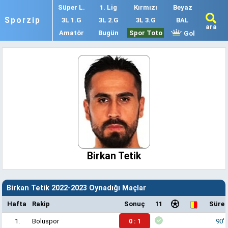
Süper L.
1. Lig
Kırmızı
Beyaz
Sporzip
3L 1.G
3L 2.G
3L 3.G
BAL
ara
Amatör
Bugün
Spor Toto
Gol
Birkan Tetik
Birkan Tetik 2022-2023 Oynadığı Maçlar
Hafta
Rakip
Sonuç
11
Süre
1.
Boluspor
0 : 1
90'