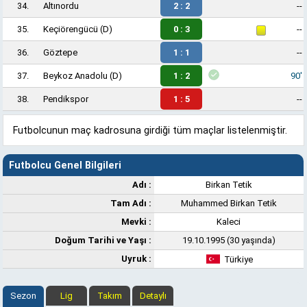
34.
Altınordu
2 : 2
--
35.
Keçiörengücü
(D)
0 : 3
--
36.
Göztepe
1 : 1
--
37.
Beykoz Anadolu
(D)
1 : 2
90'
38.
Pendikspor
1 : 5
--
Futbolcunun maç kadrosuna girdiği tüm maçlar listelenmiştir.
Futbolcu Genel Bilgileri
Adı :
Birkan Tetik
Tam Adı :
Muhammed Birkan Tetik
Mevki :
Kaleci
Doğum Tarihi ve Yaşı :
19.10.1995 (30 yaşında)
Uyruk :
Türkiye
Sezon
Lig
Takım
Detaylı