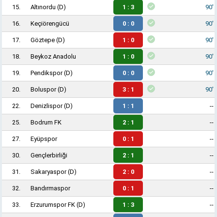
15.
Altınordu
(D)
1 : 3
90'
16.
Keçiörengücü
0 : 0
90'
17.
Göztepe
(D)
1 : 0
90'
18.
Beykoz Anadolu
1 : 0
90'
19.
Pendikspor
(D)
0 : 0
90'
20.
Boluspor
(D)
3 : 1
90'
22.
Denizlispor
(D)
1 : 1
--
25.
Bodrum FK
2 : 1
--
27.
Eyüpspor
0 : 1
--
30.
Gençlerbirliği
2 : 1
--
31.
Sakaryaspor
(D)
2 : 0
--
32.
Bandırmaspor
0 : 1
--
33.
Erzurumspor FK
(D)
1 : 3
--