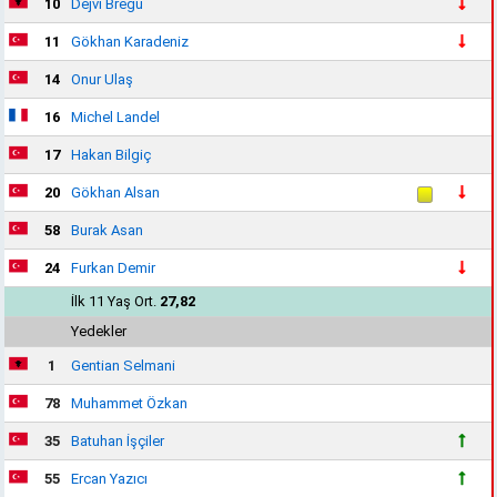
10
Dejvi Bregu
11
Gökhan Karadeniz
14
Onur Ulaş
16
Michel Landel
17
Hakan Bilgiç
20
Gökhan Alsan
58
Burak Asan
24
Furkan Demir
İlk 11 Yaş Ort.
27,82
Yedekler
1
Gentian Selmani
78
Muhammet Özkan
35
Batuhan İşçiler
55
Ercan Yazıcı