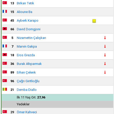
13
Birkan Tetik
15
Alioune Ba
45
Ayberk Karapo
66
David Domgjoni
5
Nizamettin Çalışkan
7
Marvin Gakpa
18
Eros Grezda
36
Burak Altıparmak
89
Erhan Çelenk
96
Çağrı Giritlioğlu
21
Demba Diallo
İlk 11 Yaş Ort.
27,96
Yedekler
29
Ömer Kahveci