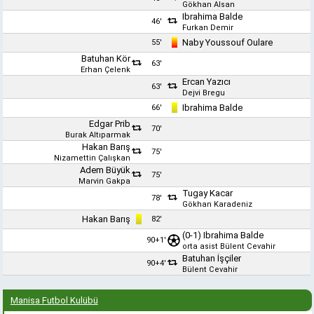
Gökhan Alsan
Ibrahima Balde
46'
Furkan Demir
Naby Youssouf Oulare
55'
Batuhan Kör
63'
Erhan Çelenk
Ercan Yazıcı
63'
Dejvi Bregu
Ibrahima Balde
66'
Edgar Prib
70'
Burak Altıparmak
Hakan Barış
75'
Nizamettin Çalışkan
Adem Büyük
75'
Marvin Gakpa
Tugay Kacar
78'
Gökhan Karadeniz
Hakan Barış
82'
(0-1)
Ibrahima Balde
90+1'
orta asist
Bülent Cevahir
Batuhan İşçiler
90+4'
Bülent Cevahir
Manisa Futbol Kulübü