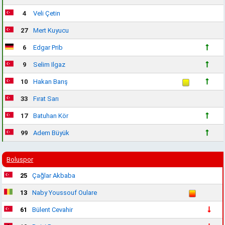
4
Veli Çetin
27
Mert Kuyucu
6
Edgar Prib
9
Selim Ilgaz
10
Hakan Barış
33
Fırat Sarı
17
Batuhan Kör
99
Adem Büyük
Boluspor
25
Çağlar Akbaba
13
Naby Youssouf Oulare
61
Bülent Cevahir