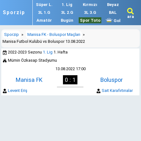
Süper L.
1. Lig
Kırmızı
Beyaz
Sporzip
3L 1.G
3L 2.G
3L 3.G
BAL
ara
Amatör
Bugün
Spor Toto
Gol
Sporzip
»
Manisa FK - Boluspor Maçları
»
Manisa Futbol Kulübü vs Boluspor 13.08.2022
2022-2023 Sezonu
1. Lig
1. Hafta
Mümin Özkasap Stadyumu
13.08.2022 17:00
Manisa FK
0 : 1
Boluspor
Levent Eriş
Sait Karafırtınalar