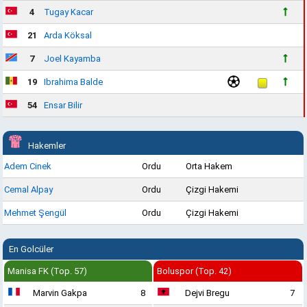
4
Tugay Kacar
21
Arda Köksal
7
Joel Kayamba
19
Ibrahima Balde
54
Ensar Bilir
Hakemler
Adem Cinek
Ordu
Orta Hakem
Cemal Alpay
Ordu
Çizgi Hakemi
Mehmet Şengül
Ordu
Çizgi Hakemi
En Golcüler
Manisa FK (Top. 57)
Boluspor (Top. 42)
Marvin Gakpa
8
Dejvi Bregu
7