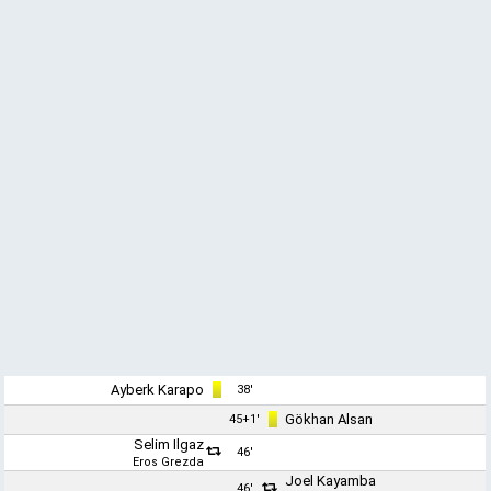
Ayberk Karapo
38'
Gökhan Alsan
45+1'
Selim Ilgaz
46'
Eros Grezda
Joel Kayamba
46'