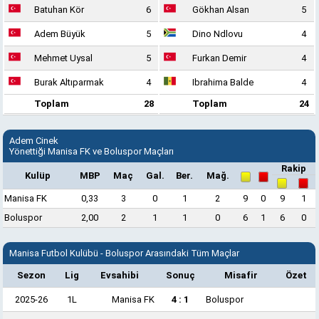
Batuhan Kör
6
Gökhan Alsan
5
Adem Büyük
5
Dino Ndlovu
4
Mehmet Uysal
5
Furkan Demir
4
Burak Altıparmak
4
Ibrahima Balde
4
Toplam
28
Toplam
24
Adem Cinek
Yönettiği Manisa FK ve Boluspor Maçları
Rakip
Kulüp
MBP
Maç
Gal.
Ber.
Mağ.
Manisa FK
0,33
3
0
1
2
9
0
9
1
Boluspor
2,00
2
1
1
0
6
1
6
0
Manisa Futbol Kulübü - Boluspor Arasındaki Tüm Maçlar
Sezon
Lig
Evsahibi
Sonuç
Misafir
Özet
2025-26
1L
Manisa FK
4 : 1
Boluspor