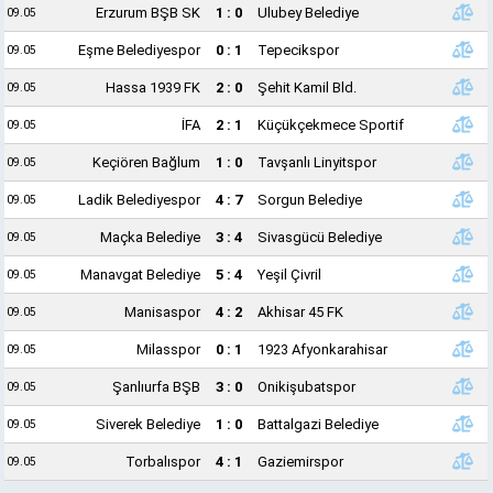
Erzurum BŞB SK
1 : 0
Ulubey Belediye
09.05
Eşme Belediyespor
0 : 1
Tepecikspor
09.05
Hassa 1939 FK
2 : 0
Şehit Kamil Bld.
09.05
İFA
2 : 1
Küçükçekmece Sportif
09.05
Keçiören Bağlum
1 : 0
Tavşanlı Linyitspor
09.05
Ladik Belediyespor
4 : 7
Sorgun Belediye
09.05
Maçka Belediye
3 : 4
Sivasgücü Belediye
09.05
Manavgat Belediye
5 : 4
Yeşil Çivril
09.05
Manisaspor
4 : 2
Akhisar 45 FK
09.05
Milasspor
0 : 1
1923 Afyonkarahisar
09.05
Şanlıurfa BŞB
3 : 0
Onikişubatspor
09.05
Siverek Belediye
1 : 0
Battalgazi Belediye
09.05
Torbalıspor
4 : 1
Gaziemirspor
09.05