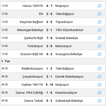
Hassa 1939 FK
6 : 7
Nizipspor
13.05
İFA
2 : 0
Tekirdağspor
13.05
Keçiören Bağlum
3 : 0
Tepecikspor
13.05
Manavgat Belediye
2 : 1
1923 Afyonkarahisar
13.05
Şanlıurfa BŞB
7 : 8
Siverek Belediye
13.05
Torbalıspor
2 : 0
Manisaspor
13.05
Erzurum BŞB SK
0 : 2
Sivasgücü Belediye
13.05
1. Tur
Beylikdüzüspor
1 : 3
Tekirdağspor
09.05
Çarşambaspor
2 : 1
Devrek Belediyespor
09.05
Ceyhan 1967 FK
9 : 10
Nizipspor
09.05
Darıca 1934 G.Birliği
1 : 0
Karamürselspor
09.05
Darıca Türkeli
5 : 2
Sultanbeyli Belediye
09.05