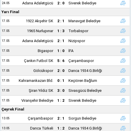
Adana Adaletgücü
2 : 0
Siverek Belediye
24.05
Yarı Final
1922 Akşehir SK
2 : 1
Manavgat Belediye
17.05
1965 Nurlupınar
1 : 3
Torbalıspor
17.05
Adana Adaletgücü
2 : 1
Nizipspor
17.05
Bigaspor
1 : 0
İFA
17.05
Çankırı Futbol SK
5 : 6
Çarşambaspor
17.05
Gölcükspor
2 : 0
Darıca 1934 G.Birliği
17.05
Kahramankazan Bld.
0 : 1
Keçiören Bağlum
17.05
Şiran Yıldız SK
3 : 0
Sivasgücü Belediye
17.05
Viranşehir Belediye
1 : 2
Siverek Belediye
17.05
Çeyrek Final
Çarşambaspor
2 : 1
Sorgun Belediye
13.05
Darıca Türkeli
1 : 2
Darıca 1934 G.Birliği
13.05