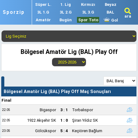
Süper L.
1. Lig
Kırmızı
Beyaz
Sporzip
3L 1.G
3L 2.G
3L 3.G
BAL
ara
Amatör
Bugün
Spor Toto
Gol
Bölgesel Amatör Lig (BAL) Play Off
Bölgesel Amatör Lig (BAL) Play Off Maç Sonuçları
Final
Bigaspor
3 : 1
Torbalıspor
22.05
1922 Akşehir SK
1 : 0
Şiran Yıldız SK
22.05
Gölcükspor
5 : 4
Keçiören Bağlum
23.05