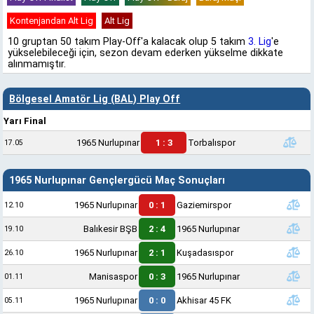
Kontenjandan Alt Lig
Alt Lig
10 gruptan 50 takım Play-Off'a kalacak olup 5 takım
3. Lig
'e
yükselebileceği için, sezon devam ederken yükselme dikkate
alınmamıştır.
Bölgesel Amatör Lig (BAL) Play Off
Yarı Final
1965 Nurlupınar
1 : 3
Torbalıspor
17.05
1965 Nurlupınar Gençlergücü Maç Sonuçları
1965 Nurlupınar
0 : 1
Gaziemirspor
12.10
Balıkesir BŞB
2 : 4
1965 Nurlupınar
19.10
1965 Nurlupınar
2 : 1
Kuşadasıspor
26.10
Manisaspor
0 : 3
1965 Nurlupınar
01.11
1965 Nurlupınar
0 : 0
Akhisar 45 FK
05.11