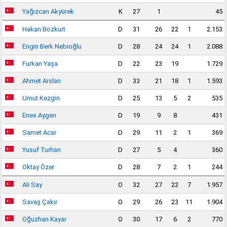
Yağızcan Akyürek
K
27
1
45
Hakan Bozkurt
D
31
26
22
1
2.153
Engin Berk Nebioğlu
D
28
24
24
1
2.088
Furkan Yaşa
D
22
23
19
1.729
Ahmet Arslan
D
33
21
18
1
1.593
Umut Kezgin
D
25
13
5
2
535
Enes Aygen
D
19
9
8
431
Samet Acar
D
29
11
2
1
369
Yusuf Turhan
D
27
5
4
360
Oktay Özer
D
28
7
2
1
244
Ali Say
O
32
27
22
7
1.957
Savaş Çakır
O
29
26
23
11
1.904
Oğuzhan Kayar
O
30
17
6
2
770