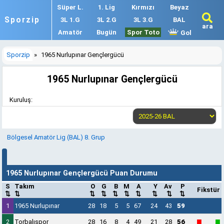
Süper L.
1. Lig
Kırmızı
Beyaz
Sporzip
3L 1.G
3L 2.G
3L 3.G
BAL
ara
Amatör
Bugün
Spor Toto
Gol
Sporzip
»
1965 Nurlupınar Gençlergücü
1965 Nurlupınar Gençlergücü
Kuruluş:
Bölgesel Amatör Lig (BAL) 8. Grup
1965 Nurlupınar Gençlergücü Puan Durumu
S
Takım
O
G
B
M
A
Y
Av
P
Fikstür
⇅
⇅
⇅
⇅
⇅
⇅
⇅
⇅
⇅
⇅
1
1965 Nurlupınar
28
18
5
5
67
24
43
59
■
■
2
Torbalıspor
28
16
8
4
49
21
28
56