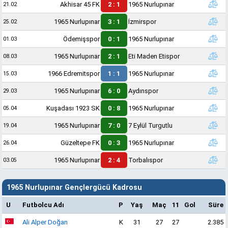
Akhisar 45 FK
2 : 1
1965 Nurlupınar
21.02
1965 Nurlupınar
3 : 1
İzmirspor
25.02
Ödemişspor
0 : 1
1965 Nurlupınar
01.03
1965 Nurlupınar
2 : 1
Eti Maden Etispor
08.03
1966 Edremitspor
1 : 1
1965 Nurlupınar
15.03
1965 Nurlupınar
6 : 0
Aydınspor
29.03
Kuşadası 1923 SK
0 : 8
1965 Nurlupınar
05.04
1965 Nurlupınar
7 : 0
7 Eylül Turgutlu
19.04
Güzeltepe FK
0 : 3
1965 Nurlupınar
26.04
1965 Nurlupınar
2 : 4
Torbalıspor
03.05
1965 Nurlupınar Gençlergücü Kadrosu
U
Futbolcu Adı
P
Yaş
Maç
11
Gol
Süre
Ali Alper Doğan
K
31
27
27
2.385