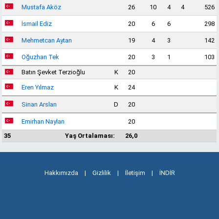
Mustafa Aköz
26
10
4
4
526
İsmail Ediz
20
6
6
298
Mehmetcan Aytan
19
4
3
142
Oğuzhan Tek
20
3
1
103
Batın Şevket Terzioğlu
K
20
Eren Yılmaz
K
24
Sinan Arslan
D
20
Emirhan Naylan
20
35
Yaş Ortalaması:
26,0
Hakkımızda
|
Gizlilik
|
İletişim
|
İNDİR