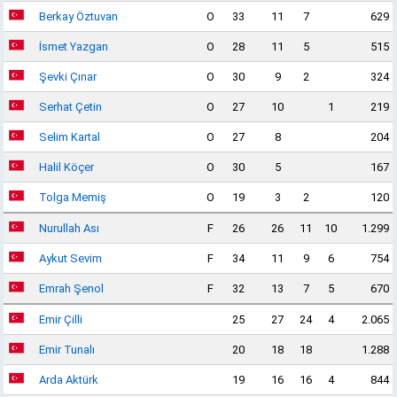
Berkay Öztuvan
O
33
11
7
629
İsmet Yazgan
O
28
11
5
515
Şevki Çınar
O
30
9
2
324
Serhat Çetin
O
27
10
1
219
Selim Kartal
O
27
8
204
Halil Köçer
O
30
5
167
Tolga Memiş
O
19
3
2
120
Nurullah Ası
F
26
26
11
10
1.299
Aykut Sevim
F
34
11
9
6
754
Emrah Şenol
F
32
13
7
5
670
Emir Çilli
25
27
24
4
2.065
Emir Tunalı
20
18
18
1.288
Arda Aktürk
19
16
16
4
844