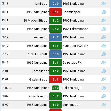
İzmirspor
0 : 0
1965 Nurlupınar
09.11
1965 Nurlupınar
0 : 1
Ödemişspor
16.11
Eti Maden Etispor
1 : 2
1965 Nurlupınar
23.11
1965 Nurlupınar
3 : 2
1966 Edremitspor
30.11
Aydınspor
2 : 2
1965 Nurlupınar
06.12
1965 Nurlupınar
5 : 1
Kuşadası 1923 SK
10.12
7 Eylül Turgutlu
0 : 0
1965 Nurlupınar
21.12
1965 Nurlupınar
3 : 1
Güzeltepe FK
28.12
Torbalıspor
1 : 2
1965 Nurlupınar
04.01
Gaziemirspor
2 : 1
1965 Nurlupınar
25.01
H
1965 Nurlupınar
3 : 0
Balıkesir BŞB
01.02
Kuşadasıspor
0 : 2
1965 Nurlupınar
08.02
1965 Nurlupınar
1 : 0
Manisaspor
15.02