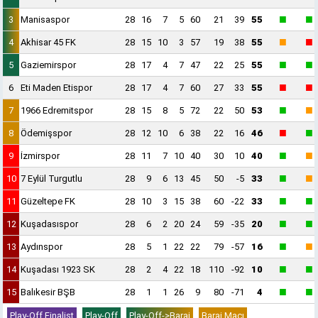
■
■
3
Manisaspor
28
16
7
5
60
21
39
55
■
■
4
Akhisar 45 FK
28
15
10
3
57
19
38
55
■
■
5
Gaziemirspor
28
17
4
7
47
22
25
55
■
■
6
Eti Maden Etispor
28
17
4
7
60
27
33
55
■
■
7
1966 Edremitspor
28
15
8
5
72
22
50
53
■
■
8
Ödemişspor
28
12
10
6
38
22
16
46
■
■
9
İzmirspor
28
11
7
10
40
30
10
40
■
■
10
7 Eylül Turgutlu
28
9
6
13
45
50
-5
33
■
■
11
Güzeltepe FK
28
10
3
15
38
60
-22
33
■
■
12
Kuşadasıspor
28
6
2
20
24
59
-35
20
■
■
13
Aydınspor
28
5
1
22
22
79
-57
16
■
■
14
Kuşadası 1923 SK
28
2
4
22
18
110
-92
10
■
■
15
Balıkesir BŞB
28
1
1
26
9
80
-71
4
Play-Off Finalist
Play-Off
Play-Off->Baraj
Baraj Maçı