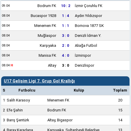
Bodrum FK
10 : 2
İzmir Çoruhlu FK
09.04
Bucaspor 1928
1 : 4
Aydın Yıldızspor
08.04
Menemen FK
1 : 1
Bornova 1877 SK
08.04
Muğlaspor
3 : 0
Denizli İdman Y.
08.04
Karşıyaka
2 : 0
Aliağa Futbol
08.04
Manisa FK
4 : 0
İzmirspor
08.04
H
Altay
3 : 0
Denizlispor
08.04
U17 Gelişim Ligi 7. Grup Gol Krallığı
S
Futbolcu
Kulüp
Toplam
1
Salih Karasoy
Menemen FK
20
2
Efe Şahin
Bodrum FK
15
3
Barış Şentürk
Altay
,
Bigaspor
14
4
Baray Karadana
Karşıyaka
,
Sultanbeyli Belediye
13