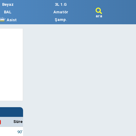
Beyaz
3L 1.G
BAL
Amatör
ara
Şamp.
Asist
Süre
90'