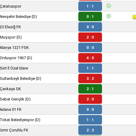
Çatalcaspor
1 : 1
Nevşehir Belediye
(D)
0 : 1
23 Elazığ FK
0 : 0
Muşspor
(D)
2 : 0
Alanya 1221 FSK
0 : 0
Orduspor 1967
(D)
4 : 0
Siirt İl Özel İdare
1 : 1
Sultanbeyli Belediye
(D)
3 : 2
Çankaya SK
2 : 1
Sebat Gençlik
(D)
2 : 0
Adana 01 FK
0 : 0
Tokat Belediyespor
(D)
1 : 1
İzmir Çoruhlu FK
2 : 2