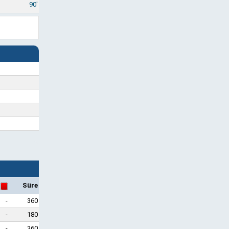
90'
Süre
-
360
-
180
-
360