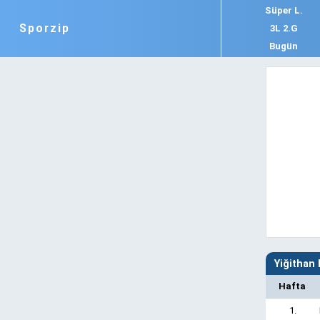
Süper L.
Sporzip
3L 2.G
Bugün
Yiğithan 
Hafta
1.