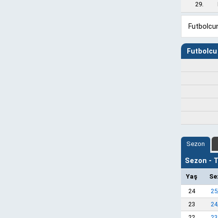
29.
Futbolcun
Futbolcu 
Sezon
Sezon - Ta
Yaş
Se
24
25
23
24
22
23