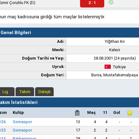
İzmir Çoruhlu FK
(D)
2 : 1
un maç kadrosuna girdiği tüm maçlar listelenmiştir.
Genel Bilgileri
Adı :
Yiğithan Kır
Mevki :
Kaleci
Doğum Tarihi ve Yaşı :
28.08.2001 (24 yaşında)
Uyruk :
Türkiye
Doğum Yeri :
Bursa, Mustafakemalpaşa
Lig
Takım
Detaylı
kım İstatistikleri
zon
Kulüp
Maç
11
Gol
/26
Somaspor
13
4
4
-
-
/25
Somaspor
17
2
2
-
-
/24
Balıkesirspor
28
4
4
-
1