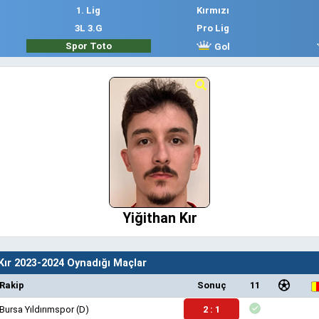
1. Lig
Kırmızı
3L 3.G
Pro Lig
Spor Toto
Gol
Yiğithan Kır
Kır 2023-2024 Oynadığı Maçlar
Rakip
Sonuç
11
Bursa Yıldırımspor
(D)
2 : 1