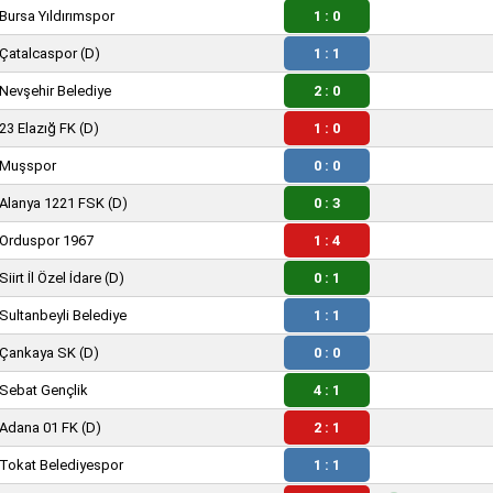
Bursa Yıldırımspor
1 : 0
Çatalcaspor
(D)
1 : 1
Nevşehir Belediye
2 : 0
23 Elazığ FK
(D)
1 : 0
Muşspor
0 : 0
Alanya 1221 FSK
(D)
0 : 3
Orduspor 1967
1 : 4
Siirt İl Özel İdare
(D)
0 : 1
Sultanbeyli Belediye
1 : 1
Çankaya SK
(D)
0 : 0
Sebat Gençlik
4 : 1
Adana 01 FK
(D)
2 : 1
Tokat Belediyespor
1 : 1