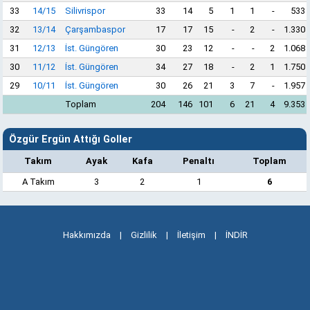
33
14/15
Silivrispor
33
14
5
1
1
-
533
32
13/14
Çarşambaspor
17
17
15
-
2
-
1.330
31
12/13
İst. Güngören
30
23
12
-
-
2
1.068
30
11/12
İst. Güngören
34
27
18
-
2
1
1.750
29
10/11
İst. Güngören
30
26
21
3
7
-
1.957
Toplam
204
146
101
6
21
4
9.353
Özgür Ergün Attığı Goller
Takım
Ayak
Kafa
Penaltı
Toplam
A Takım
3
2
1
6
Hakkımızda
|
Gizlilik
|
İletişim
|
İNDİR