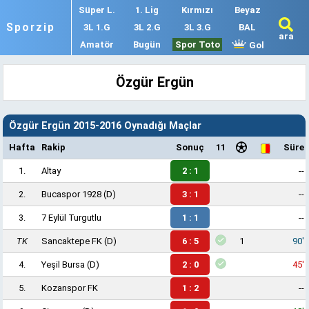
Süper L.
1. Lig
Kırmızı
Beyaz
Sporzip
3L 1.G
3L 2.G
3L 3.G
BAL
ara
Amatör
Bugün
Spor Toto
Gol
Özgür Ergün
Özgür Ergün 2015-2016 Oynadığı Maçlar
Hafta
Rakip
Sonuç
11
Süre
1.
Altay
2 : 1
--
2.
Bucaspor 1928
(D)
3 : 1
--
3.
7 Eylül Turgutlu
1 : 1
--
TK
Sancaktepe FK
(D)
6 : 5
1
90'
4.
Yeşil Bursa
(D)
2 : 0
45'
5.
Kozanspor FK
1 : 2
--