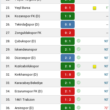
23.
Yeşil Bursa
0 : 1
1'
24.
Kozanspor FK
(D)
1 : 3
--
26.
Tekirdağspor
(D)
0 : 0
--
27.
Zonguldakspor FK
0 : 2
--
28.
Çubukspor
(D)
0 : 1
90'
29.
İskenderunspor
2 : 1
90'
30.
Düzcespor
(D)
2 : 2
90'
31.
Kızılcabölükspor
2 : 0
90'
32.
Kırıkhanspor
(D)
1 : 0
90'
33.
Karacabey Belediye
2 : 1
90'
34.
Erzurumspor FK
(D)
2 : 1
90'
35.
1461 Trabzon
1 : 2
90'
36.
Arsinspor
(D)
0 : 1
72'