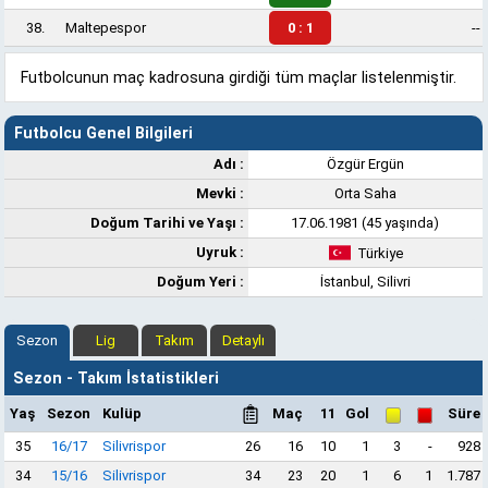
38.
Maltepespor
0 : 1
--
Futbolcunun maç kadrosuna girdiği tüm maçlar listelenmiştir.
Futbolcu Genel Bilgileri
Adı :
Özgür Ergün
Mevki :
Orta Saha
Doğum Tarihi ve Yaşı :
17.06.1981 (45 yaşında)
Uyruk :
Türkiye
Doğum Yeri :
İstanbul, Silivri
Sezon
Lig
Takım
Detaylı
Sezon - Takım İstatistikleri
Yaş
Sezon
Kulüp
Maç
11
Gol
Süre
35
16/17
Silivrispor
26
16
10
1
3
-
928
34
15/16
Silivrispor
34
23
20
1
6
1
1.787