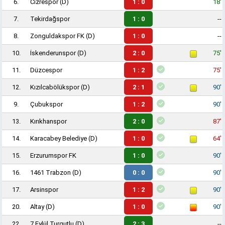
6.
Cizrespor
(D)
1 : 0
18'
7.
Tekirdağspor
1 : 0
--
8.
Zonguldakspor FK
(D)
1 : 0
--
10.
İskenderunspor
(D)
2 : 0
75'
11.
Düzcespor
1 : 2
75'
12.
Kızılcabölükspor
(D)
2 : 1
90'
9.
Çubukspor
1 : 2
90'
13.
Kırıkhanspor
2 : 0
87'
14.
Karacabey Belediye
(D)
1 : 0
64'
15.
Erzurumspor FK
1 : 0
90'
16.
1461 Trabzon
(D)
0 : 0
90'
17.
Arsinspor
1 : 2
90'
20.
Altay
(D)
1 : 0
90'
22.
7 Eylül Turgutlu
(D)
2 : 3
--