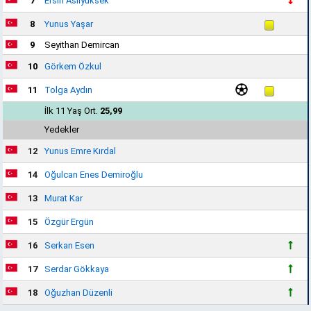
7
Ersin Aslıyüksek
8
Yunus Yaşar
9
Seyithan Demircan
10
Görkem Özkul
11
Tolga Aydın
İlk 11 Yaş Ort.
25,99
Yedekler
12
Yunus Emre Kırdal
14
Oğulcan Enes Demiroğlu
13
Murat Kar
15
Özgür Ergün
16
Serkan Esen
17
Serdar Gökkaya
18
Oğuzhan Düzenli