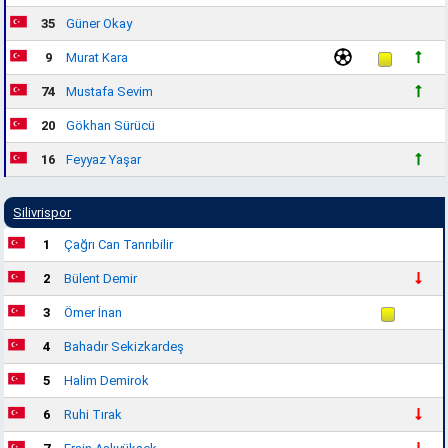
35
Güner Okay
9
Murat Kara
74
Mustafa Sevim
20
Gökhan Sürücü
16
Feyyaz Yaşar
Silivrispor
1
Çağrı Can Tanrıbilir
2
Bülent Demir
3
Ömer İnan
4
Bahadır Sekizkardeş
5
Halim Demirok
6
Ruhi Tırak