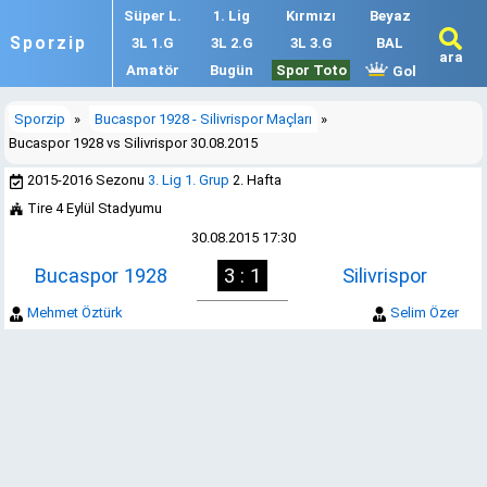
Süper L.
1. Lig
Kırmızı
Beyaz
Sporzip
3L 1.G
3L 2.G
3L 3.G
BAL
ara
Amatör
Bugün
Spor Toto
Gol
Sporzip
»
Bucaspor 1928 - Silivrispor Maçları
»
Bucaspor 1928 vs Silivrispor 30.08.2015
2015-2016 Sezonu
3. Lig 1. Grup
2. Hafta
Tire 4 Eylül Stadyumu
30.08.2015 17:30
Bucaspor 1928
3 : 1
Silivrispor
Mehmet Öztürk
Selim Özer