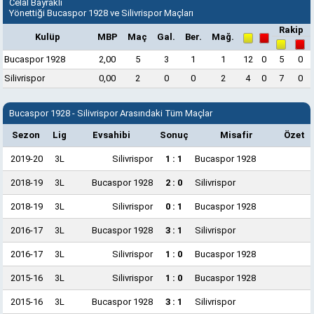
Celal Bayraklı
Yönettiği Bucaspor 1928 ve Silivrispor Maçları
Rakip
Kulüp
MBP
Maç
Gal.
Ber.
Mağ.
Bucaspor 1928
2,00
5
3
1
1
12
0
5
0
Silivrispor
0,00
2
0
0
2
4
0
7
0
Bucaspor 1928 - Silivrispor Arasındaki Tüm Maçlar
Sezon
Lig
Evsahibi
Sonuç
Misafir
Özet
2019-20
3L
Silivrispor
1 : 1
Bucaspor 1928
2018-19
3L
Bucaspor 1928
2 : 0
Silivrispor
2018-19
3L
Silivrispor
0 : 1
Bucaspor 1928
2016-17
3L
Bucaspor 1928
3 : 1
Silivrispor
2016-17
3L
Silivrispor
1 : 0
Bucaspor 1928
2015-16
3L
Silivrispor
1 : 0
Bucaspor 1928
2015-16
3L
Bucaspor 1928
3 : 1
Silivrispor