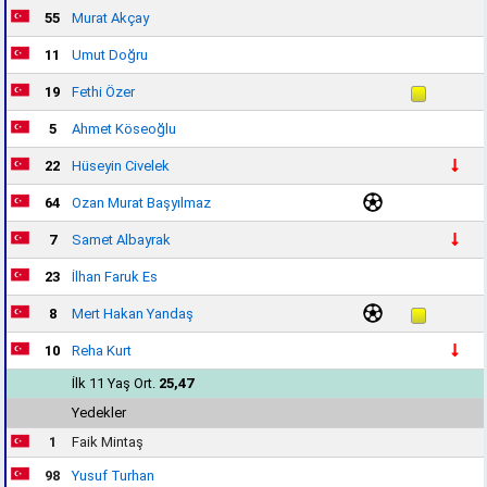
55
Murat Akçay
11
Umut Doğru
19
Fethi Özer
5
Ahmet Köseoğlu
22
Hüseyin Civelek
64
Ozan Murat Başyılmaz
7
Samet Albayrak
23
İlhan Faruk Es
8
Mert Hakan Yandaş
10
Reha Kurt
İlk 11 Yaş Ort.
25,47
Yedekler
1
Faik Mintaş
98
Yusuf Turhan