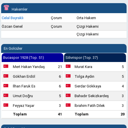
Hakemler
Celal Bayraklı
Çorum
Orta Hakem
Özcan Genel
Çorum
Çizgi Hakemi
Çizgi Hakemi
En Golcüler
Bucaspor 1928 (Top. 51)
Silivrispor (Top. 37)
Mert Hakan Yandaş
21
Murat Kara
5
Gökhan Erdöl
6
Tolga Aydın
5
İlhan Faruk Es
6
Serdar Gökkaya
4
Umut Doğru
5
Bahadır Sekizkardeş
3
Feyyaz Yaşar
3
İbrahim Fatih Dilek
3
Toplam
41
Toplam
20