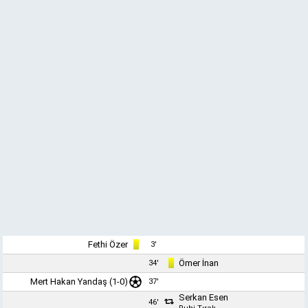
Fethi Özer
3'
Ömer İnan
34'
Mert Hakan Yandaş
(1-0)
37'
Serkan Esen
46'