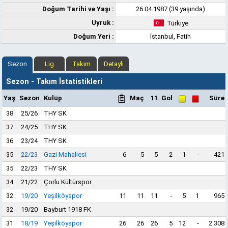
Doğum Tarihi ve Yaşı :
26.04.1987 (39 yaşında)
Uyruk :
Türkiye
Doğum Yeri :
İstanbul, Fatih
Sezon
Lig
Takım
Detaylı
Sezon - Takım İstatistikleri
Yaş
Sezon
Kulüp
Maç
11
Gol
Süre
38
25/26
THY SK
37
24/25
THY SK
36
23/24
THY SK
35
22/23
Gazi Mahallesi
6
5
5
2
1
-
421
35
22/23
THY SK
34
21/22
Çorlu Kültürspor
32
19/20
Yeşilköyspor
11
11
11
-
5
1
965
32
19/20
Bayburt 1918 FK
31
18/19
Yeşilköyspor
26
26
26
5
12
-
2.308