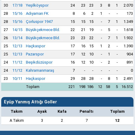
30
17/18
Yeşilköyspor
24
23
23
3
8
1
2.070
28
15/16
Adıyaman FK
8
6
2
1
-
-
173
28
15/16
Çorluspor 1947
15
15
15
-
7
1
1.349
27
14/15
Büyükçekmece Bld.
22
21
19
-
5
-
1.618
26
13/14
Büyükçekmece Bld.
23
23
22
-
7
1
1.932
25
12/13
Haçkaspor
17
16
15
1
2
-
1.390
25
12/13
Pazarspor
17
12
10
-
1
-
904
24
11/12
Beşikdüzüspor
16
12
10
-
2
-
891
24
11/12
Kahramanmaraş
7
-
-
-
-
-
0
23
10/11
Haçkaspor
29
28
28
-
8
1
2.491
Toplam
221
198
186
12
58
5
16.512
Eyüp Yanmış Attığı Goller
Takım
Ayak
Kafa
Penaltı
Toplam
A Takım
3
2
7
12