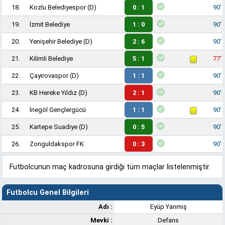
18.
Kozlu Belediyespor
(D)
0 : 1
90'
19.
İzmit Belediye
1 : 0
90'
20.
Yenişehir Belediye
(D)
2 : 6
90'
21.
Kilimli Belediye
5 : 1
77'
22.
Çayırovaspor
(D)
1 : 1
90'
23.
KB Hereke Yıldız
(D)
2 : 1
90'
24.
İnegöl Gençlergücü
1 : 1
90'
25.
Kartepe Suadiye
(D)
0 : 5
90'
26.
Zonguldakspor FK
0 : 3
90'
Futbolcunun maç kadrosuna girdiği tüm maçlar listelenmiştir.
Futbolcu Genel Bilgileri
Adı :
Eyüp Yanmış
Mevki :
Defans