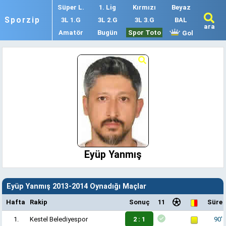
Süper L.
1. Lig
Kırmızı
Beyaz
Sporzip
3L 1.G
3L 2.G
3L 3.G
BAL
ara
Amatör
Bugün
Spor Toto
Gol
Eyüp Yanmış
Eyüp Yanmış 2013-2014 Oynadığı Maçlar
Hafta
Rakip
Sonuç
11
Süre
1.
Kestel Belediyespor
2 : 1
90'