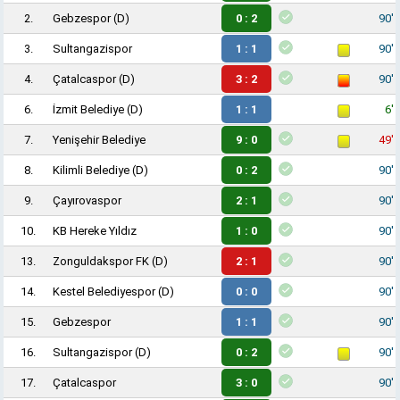
2.
Gebzespor
(D)
0 : 2
90'
3.
Sultangazispor
1 : 1
90'
4.
Çatalcaspor
(D)
3 : 2
90'
6.
İzmit Belediye
(D)
1 : 1
6'
7.
Yenişehir Belediye
9 : 0
49'
8.
Kilimli Belediye
(D)
0 : 2
90'
9.
Çayırovaspor
2 : 1
90'
10.
KB Hereke Yıldız
1 : 0
90'
13.
Zonguldakspor FK
(D)
2 : 1
90'
14.
Kestel Belediyespor
(D)
0 : 0
90'
15.
Gebzespor
1 : 1
90'
16.
Sultangazispor
(D)
0 : 2
90'
17.
Çatalcaspor
3 : 0
90'