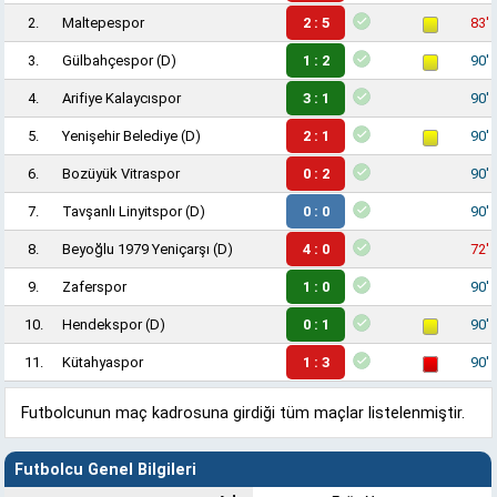
2.
Maltepespor
2 : 5
83'
3.
Gülbahçespor
(D)
1 : 2
90'
4.
Arifiye Kalaycıspor
3 : 1
90'
5.
Yenişehir Belediye
(D)
2 : 1
90'
6.
Bozüyük Vitraspor
0 : 2
90'
7.
Tavşanlı Linyitspor
(D)
0 : 0
90'
8.
Beyoğlu 1979 Yeniçarşı
(D)
4 : 0
72'
9.
Zaferspor
1 : 0
90'
10.
Hendekspor
(D)
0 : 1
90'
11.
Kütahyaspor
1 : 3
90'
Futbolcunun maç kadrosuna girdiği tüm maçlar listelenmiştir.
Futbolcu Genel Bilgileri