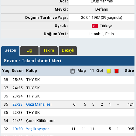
Adı :
Eyüp Yanmış
Mevki :
Defans
Doğum Tarihi ve Yaşı :
26.04.1987 (39 yaşında)
Uyruk :
Türkiye
Doğum Yeri :
İstanbul, Fatih
Sezon
Lig
Takım
Detaylı
Sezon - Takım İstatistikleri
Yaş
Sezon
Kulüp
Maç
11
Gol
Süre
38
25/26
THY SK
37
24/25
THY SK
36
23/24
THY SK
35
22/23
Gazi Mahallesi
6
5
5
2
1
-
421
35
22/23
THY SK
34
21/22
Çorlu Kültürspor
32
19/20
Yeşilköyspor
11
11
11
-
5
1
965