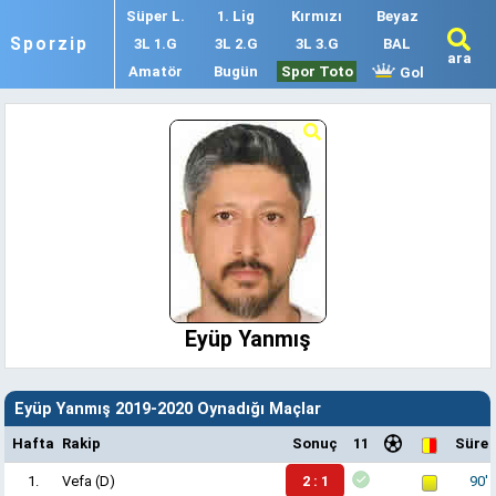
Süper L.
1. Lig
Kırmızı
Beyaz
Sporzip
3L 1.G
3L 2.G
3L 3.G
BAL
ara
Amatör
Bugün
Spor Toto
Gol
Eyüp Yanmış
Eyüp Yanmış 2019-2020 Oynadığı Maçlar
Hafta
Rakip
Sonuç
11
Süre
1.
Vefa
(D)
2 : 1
90'