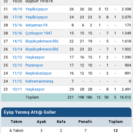
32
19/20
Bayburt 1918 FK
31
18/19
Yeşilköyspor
26
26
26
5
12
-
2.308
30
17/18
Yeşilköyspor
24
23
23
3
8
1
2.070
28
15/16
Adıyaman FK
8
6
2
1
-
-
173
28
15/16
Çorluspor 1947
15
15
15
-
7
1
1.349
27
14/15
Büyükçekmece Bld.
22
21
19
-
5
-
1.618
26
13/14
Büyükçekmece Bld.
23
23
22
-
7
1
1.932
25
12/13
Haçkaspor
17
16
15
1
2
-
1.390
25
12/13
Pazarspor
17
12
10
-
1
-
904
24
11/12
Beşikdüzüspor
16
12
10
-
2
-
891
24
11/12
Kahramanmaraş
7
-
-
-
-
-
0
23
10/11
Haçkaspor
29
28
28
-
8
1
2.491
Toplam
221
198
186
12
58
5
16.512
Eyüp Yanmış Attığı Goller
Takım
Ayak
Kafa
Penaltı
Toplam
A Takım
3
2
7
12