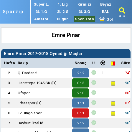
Süper L.
1. Lig
Kırmızı
Beyaz
Sporzip
3L 1.G
3L 2.G
3L 3.G
BAL
ara
Amatör
Bugün
Spor Toto
Gol
Emre Pınar
Emre Pınar 2017-2018 Oynadığı Maçlar
Hafta
Rakip
Sonuç
11
Süre
2.
Ç. Dardanel
2 : 2
1
74'
3.
Hacettepe 1945 SK
(D)
0 : 3
90'
4.
Ofspor
2 : 0
80'
5.
Erbaaspor
(D)
1 : 1
87'
6.
12 Bingölspor
0 : 1
90'
7.
Bayburt Özel İd.
2 : 2
90'