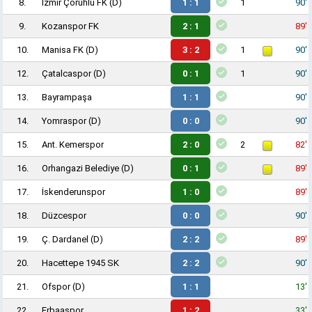
8.
İzmir Çoruhlu FK
(D)
1 : 1
1
90'
9.
Kozanspor FK
2 : 1
89'
10.
Manisa FK
(D)
3 : 2
1
90'
12.
Çatalcaspor
(D)
0 : 1
1
90'
13.
Bayrampaşa
1 : 1
90'
14.
Yomraspor
(D)
0 : 0
90'
15.
Ant. Kemerspor
2 : 0
2
82'
16.
Orhangazi Belediye
(D)
0 : 1
89'
17.
İskenderunspor
1 : 0
89'
18.
Düzcespor
0 : 0
90'
19.
Ç. Dardanel
(D)
2 : 2
89'
20.
Hacettepe 1945 SK
2 : 2
90'
21.
Ofspor
(D)
1 : 1
13'
22.
Erbaaspor
1 : 2
33'