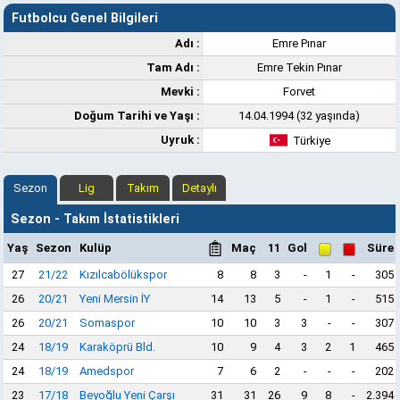
Futbolcu Genel Bilgileri
Adı :
Emre Pınar
Tam Adı :
Emre Tekin Pınar
Mevki :
Forvet
Doğum Tarihi ve Yaşı :
14.04.1994 (32 yaşında)
Uyruk :
Türkiye
Sezon
Lig
Takım
Detaylı
Sezon - Takım İstatistikleri
Yaş
Sezon
Kulüp
Maç
11
Gol
Süre
27
21/22
Kızılcabölükspor
8
8
3
-
1
-
305
26
20/21
Yeni Mersin İY
14
13
5
-
1
-
515
26
20/21
Somaspor
10
10
3
3
-
-
307
24
18/19
Karaköprü Bld.
10
9
4
3
2
1
465
24
18/19
Amedspor
7
6
2
-
-
-
202
23
17/18
Beyoğlu Yeni Çarşı
31
31
26
9
8
-
2.394