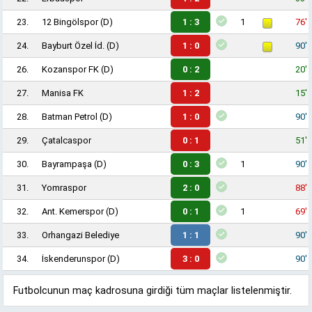
23.
12 Bingölspor
(D)
1 : 3
1
76'
24.
Bayburt Özel İd.
(D)
1 : 0
90'
26.
Kozanspor FK
(D)
0 : 2
20'
27.
Manisa FK
1 : 2
15'
28.
Batman Petrol
(D)
1 : 0
90'
29.
Çatalcaspor
0 : 1
51'
30.
Bayrampaşa
(D)
0 : 3
1
90'
31.
Yomraspor
2 : 0
88'
32.
Ant. Kemerspor
(D)
0 : 1
1
69'
33.
Orhangazi Belediye
1 : 1
90'
34.
İskenderunspor
(D)
3 : 0
90'
Futbolcunun maç kadrosuna girdiği tüm maçlar listelenmiştir.