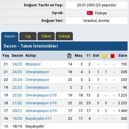
Doğum Tarihi ve Yaşı :
20.01.2003 (23 yaşında)
Uyruk :
Türkiye
Doğum Yeri :
İstanbul, Avcılar
Sezon
Lig
Takım
Detaylı
Sezon - Takım İstatistikleri
Yaş
Sezon
Kulüp
Maç
11
Gol
Süre
21
24/25
Muşspor
14
2
2
-
-
-
153
21
24/25
Ümraniyespor
18
4
2
1
1
-
205
20
23/24
Ümraniyespor
25
5
2
1
-
-
203
19
22/23
Ümraniyespor
2
2
1
-
-
-
96
19
22/23
Ümraniyespor U19
19
18
13
2
-
-
1.223
18
21/22
Ümraniyespor U19
32
32
25
3
3
-
2.223
17
20/21
Ümraniyespor U19
17
17
17
1
1
-
1.469
16
19/20
Başakşehir U17
23
11
4
-
-
-
362
15
18/19
Başakşehir