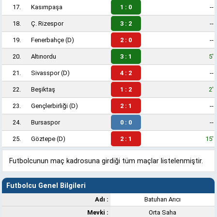
17.
Kasımpaşa
1 : 0
--
18.
Ç. Rizespor
3 : 2
--
19.
Fenerbahçe
(D)
2 : 0
--
20.
Altınordu
3 : 1
5'
21.
Sivasspor
(D)
4 : 2
--
22.
Beşiktaş
1 : 2
2'
23.
Gençlerbirliği
(D)
2 : 1
--
24.
Bursaspor
0 : 0
--
25.
Göztepe
(D)
2 : 1
15'
Futbolcunun maç kadrosuna girdiği tüm maçlar listelenmiştir.
Futbolcu Genel Bilgileri
Adı :
Batuhan Arıcı
Mevki :
Orta Saha