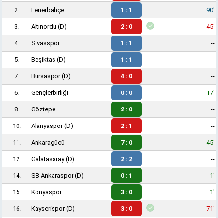
2.
Fenerbahçe
1 : 1
90'
3.
Altınordu
(D)
2 : 0
45'
4.
Sivasspor
1 : 1
--
5.
Beşiktaş
(D)
1 : 1
--
7.
Bursaspor
(D)
4 : 0
--
6.
Gençlerbirliği
0 : 0
17'
8.
Göztepe
2 : 0
--
10.
Alanyaspor
(D)
2 : 1
--
11.
Ankaragücü
7 : 0
45'
12.
Galatasaray
(D)
2 : 2
--
14.
SB Ankaraspor
(D)
0 : 1
1'
15.
Konyaspor
3 : 0
1'
16.
Kayserispor
(D)
3 : 0
71'