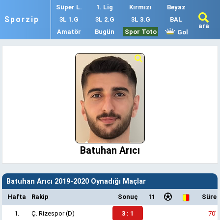
Süper L.
1. Lig
Kırmızı
Beyaz
Sporzip
3L 1.G
3L 2.G
3L 3.G
BAL
ara
Amatör
Bugün
Spor Toto
Gol
Batuhan Arıcı
Batuhan Arıcı 2019-2020 Oynadığı Maçlar
Hafta
Rakip
Sonuç
11
Süre
1.
Ç. Rizespor
(D)
3 : 1
70'