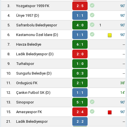
3.
Yozgatspor 1959 FK
2 : 5
90'
4.
Ünye 1957
(D)
1 : 1
90'
5.
Safranbolu Belediyespor
4 : 0
1
90'
6.
Kastamonu Özel İdare
(D)
1 : 1
90'
7.
Havza Belediye
6 : 1
--
8.
Ladik Belediyespor
(D)
2 : 0
--
9.
Turhalspor
1 : 0
--
10.
Sungurlu Belediye
(D)
0 : 3
--
11.
Ordugücü FK
2 : 1
38'
12.
Çankırı Futbol SK
(D)
1 : 1
14'
13.
Sinopspor
5 : 1
90'
15.
Amasyaspor FK
2 : 4
90'
21.
Ladik Belediyespor
2 : 2
--