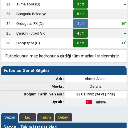
22.
Turhalspor
(D)
1 : 2
--
23.
Sungurlu Belediye
5 : 1
--
24.
Ordugücü FK
(D)
1 : 1
16'
25.
Çankırı Futbol SK
4 : 1
--
26.
Sinopspor
(D)
0 : 2
11'
Futbolcunun maç kadrosuna girdiği tüm maçlar listelenmiştir.
Futbolcu Genel Bilgileri
Adı :
Ahmet Arslan
Mevki :
Defans
Doğum Tarihi ve Yaşı :
22.01.1992 (34 yaşında)
Uyruk :
Türkiye
Sezon
Lig
Takım
Detaylı
Sezon - Takım İstatistikleri