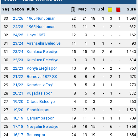
Yaş
Sezon
Kulüp
Maç
11
Gol
Süre
33
25/26
1965 Nurlupınar
22
21
18
1
3
1
1.593
32
24/25
1965 Nurlupınar
13
11
7
-
2
-
632
32
24/25
Ünye 1957
12
9
-
-
-
-
162
31
23/24
Viranşehir Belediye
11
1
1
1
-
-
90
31
23/24
Kumluca Belediye
15
15
15
2
6
-
1.240
30
22/23
Kumluca Belediye
9
9
7
1
-
-
634
30
22/23
Konya Ereğlispor
10
9
9
-
2
-
763
29
21/22
Bornova 1877 SK
8
8
6
-
2
1
573
29
21/22
Karadeniz Ereğli
8
5
3
1
1
-
270
28
20/21
Kuşadasıspor
8
6
4
-
1
-
332
27
19/20
Ortaca Belediye
4
3
3
-
2
-
260
27
19/20
Sandıklıspor
17
17
17
-
7
-
1.529
26
18/19
Çarşambaspor
19
11
7
1
1
1
709
25
17/18
Nevşehir Belediye
29
18
15
-
6
-
1.358
24
16/17
Bartınspor
24
19
19
-
9
-
1.654