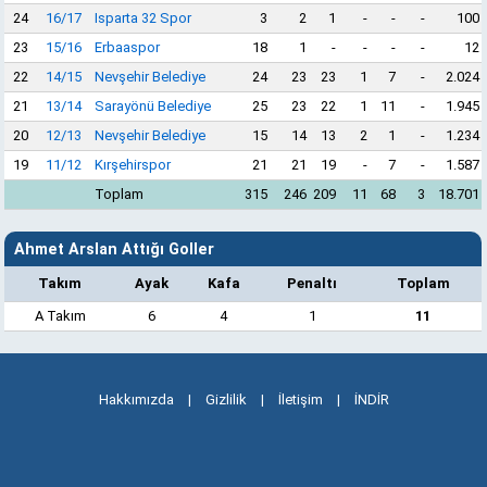
24
16/17
Isparta 32 Spor
3
2
1
-
-
-
100
23
15/16
Erbaaspor
18
1
-
-
-
-
12
22
14/15
Nevşehir Belediye
24
23
23
1
7
-
2.024
21
13/14
Sarayönü Belediye
25
23
22
1
11
-
1.945
20
12/13
Nevşehir Belediye
15
14
13
2
1
-
1.234
19
11/12
Kırşehirspor
21
21
19
-
7
-
1.587
Toplam
315
246
209
11
68
3
18.701
Ahmet Arslan Attığı Goller
Takım
Ayak
Kafa
Penaltı
Toplam
A Takım
6
4
1
11
Hakkımızda
|
Gizlilik
|
İletişim
|
İNDİR