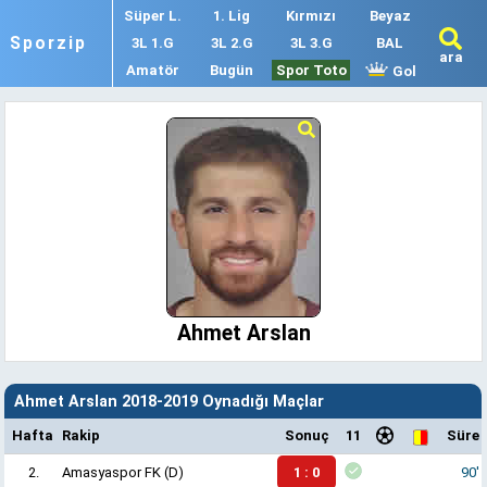
Süper L.
1. Lig
Kırmızı
Beyaz
Sporzip
3L 1.G
3L 2.G
3L 3.G
BAL
ara
Amatör
Bugün
Spor Toto
Gol
Ahmet Arslan
Ahmet Arslan 2018-2019 Oynadığı Maçlar
Hafta
Rakip
Sonuç
11
Süre
2.
Amasyaspor FK
(D)
1 : 0
90'