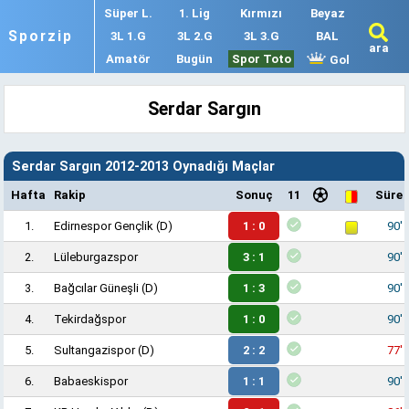
Süper L.
1. Lig
Kırmızı
Beyaz
Sporzip
3L 1.G
3L 2.G
3L 3.G
BAL
ara
Amatör
Bugün
Spor Toto
Gol
Serdar Sargın
Serdar Sargın 2012-2013 Oynadığı Maçlar
Hafta
Rakip
Sonuç
11
Süre
1.
Edirnespor Gençlik
(D)
1 : 0
90'
2.
Lüleburgazspor
3 : 1
90'
3.
Bağcılar Güneşli
(D)
1 : 3
90'
4.
Tekirdağspor
1 : 0
90'
5.
Sultangazispor
(D)
2 : 2
77'
6.
Babaeskispor
1 : 1
90'