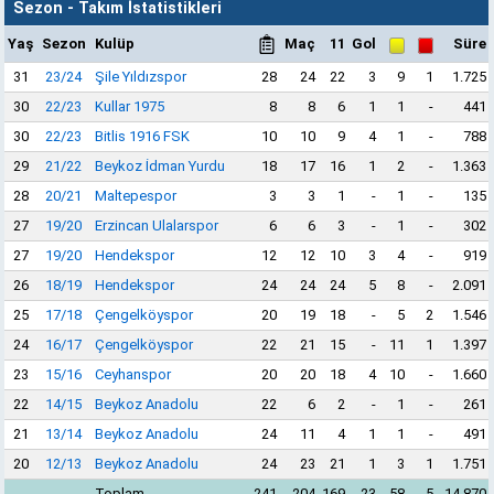
Sezon - Takım İstatistikleri
Yaş
Sezon
Kulüp
Maç
11
Gol
Süre
31
23/24
Şile Yıldızspor
28
24
22
3
9
1
1.725
30
22/23
Kullar 1975
8
8
6
1
1
-
441
30
22/23
Bitlis 1916 FSK
10
10
9
4
1
-
788
29
21/22
Beykoz İdman Yurdu
18
17
16
1
2
-
1.363
28
20/21
Maltepespor
3
3
1
-
1
-
135
27
19/20
Erzincan Ulalarspor
6
6
3
-
1
-
302
27
19/20
Hendekspor
12
12
10
3
4
-
919
26
18/19
Hendekspor
24
24
24
5
8
-
2.091
25
17/18
Çengelköyspor
20
19
18
-
5
2
1.546
24
16/17
Çengelköyspor
22
21
15
-
11
1
1.397
23
15/16
Ceyhanspor
20
20
18
4
10
-
1.660
22
14/15
Beykoz Anadolu
22
6
2
-
1
-
261
21
13/14
Beykoz Anadolu
24
11
4
1
1
-
491
20
12/13
Beykoz Anadolu
24
23
21
1
3
1
1.751
Toplam
241
204
169
23
58
5
14.870