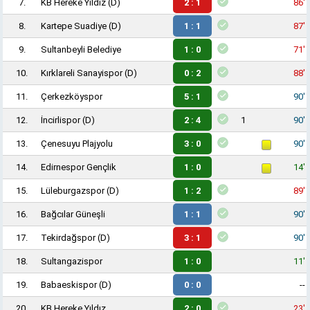
7.
KB Hereke Yıldız
(D)
2 : 1
86'
8.
Kartepe Suadiye
(D)
1 : 1
87'
9.
Sultanbeyli Belediye
1 : 0
71'
10.
Kırklareli Sanayispor
(D)
0 : 2
88'
11.
Çerkezköyspor
5 : 1
90'
12.
İncirlispor
(D)
2 : 4
1
90'
13.
Çenesuyu Plajyolu
3 : 0
90'
14.
Edirnespor Gençlik
1 : 0
14'
15.
Lüleburgazspor
(D)
1 : 2
89'
16.
Bağcılar Güneşli
1 : 1
90'
17.
Tekirdağspor
(D)
3 : 1
90'
18.
Sultangazispor
1 : 0
11'
19.
Babaeskispor
(D)
0 : 0
--
20.
KB Hereke Yıldız
2 : 0
23'