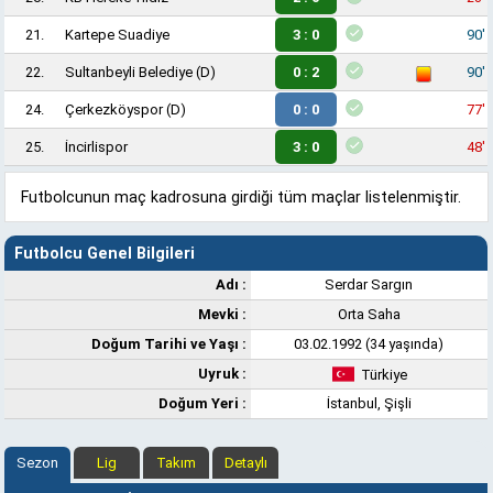
21.
Kartepe Suadiye
3 : 0
90'
22.
Sultanbeyli Belediye
(D)
0 : 2
90'
24.
Çerkezköyspor
(D)
0 : 0
77'
25.
İncirlispor
3 : 0
48'
Futbolcunun maç kadrosuna girdiği tüm maçlar listelenmiştir.
Futbolcu Genel Bilgileri
Adı :
Serdar Sargın
Mevki :
Orta Saha
Doğum Tarihi ve Yaşı :
03.02.1992 (34 yaşında)
Uyruk :
Türkiye
Doğum Yeri :
İstanbul, Şişli
Sezon
Lig
Takım
Detaylı