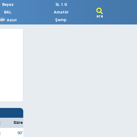
Beyaz
3L 1.G
BAL
Amatör
ara
Şamp.
Asist
Süre
90'