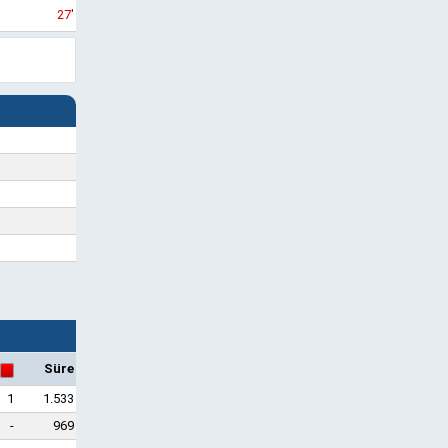
27'
Süre
1
1.533
-
969