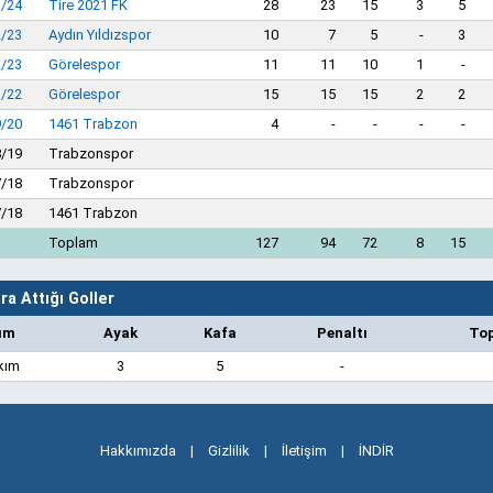
3/24
Tire 2021 FK
28
23
15
3
5
2/23
Aydın Yıldızspor
10
7
5
-
3
2/23
Görelespor
11
11
10
1
-
1/22
Görelespor
15
15
15
2
2
9/20
1461 Trabzon
4
-
-
-
-
8/19
Trabzonspor
7/18
Trabzonspor
7/18
1461 Trabzon
Toplam
127
94
72
8
15
a Attığı Goller
ım
Ayak
Kafa
Penaltı
To
kım
3
5
-
Hakkımızda
|
Gizlilik
|
İletişim
|
İNDİR