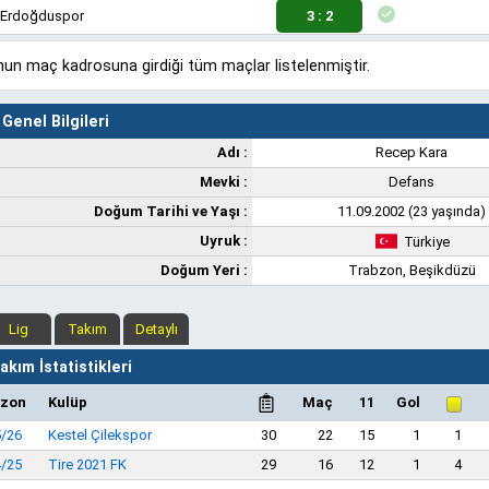
Erdoğduspor
3 : 2
un maç kadrosuna girdiği tüm maçlar listelenmiştir.
Genel Bilgileri
Adı :
Recep Kara
Mevki :
Defans
Doğum Tarihi ve Yaşı :
11.09.2002 (23 yaşında)
Uyruk :
Türkiye
Doğum Yeri :
Trabzon, Beşikdüzü
Lig
Takım
Detaylı
kım İstatistikleri
zon
Kulüp
Maç
11
Gol
5/26
Kestel Çilekspor
30
22
15
1
1
4/25
Tire 2021 FK
29
16
12
1
4