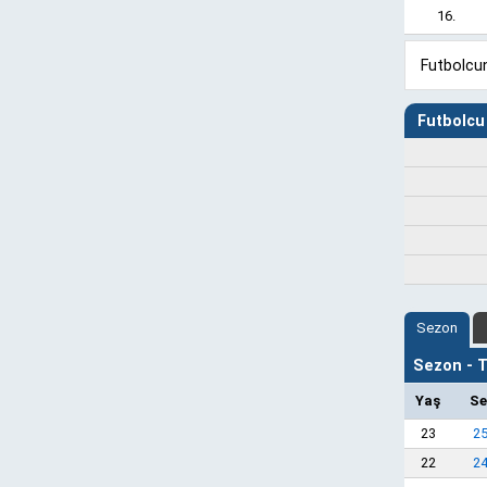
16.
Futbolcun
Futbolcu 
Sezon
Sezon - Ta
Yaş
Se
23
2
22
2