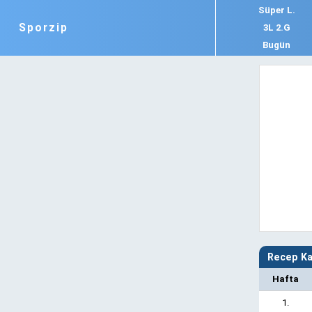
Süper L.
Sporzip
3L 2.G
Bugün
Recep Ka
Hafta
1.