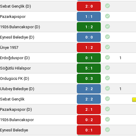
Sebat Gençlik
(D)
2 : 0
Pazarkapıspor
1 : 1
1926 Bulancakspor
(D)
1 : 2
Eynesil Belediye
(D)
0 : 0
Ünye 1957
1 : 2
Erdoğduspor
(D)
0 : 1
1
Söğütlü Hilalspor
5 : 1
Ordugücü FK
(D)
0 : 3
Ulubey Belediye
(D)
2 : 2
1
Sebat Gençlik
2 : 2
Pazarkapıspor
(D)
2 : 1
1926 Bulancakspor
0 : 2
Eynesil Belediye
0 : 1