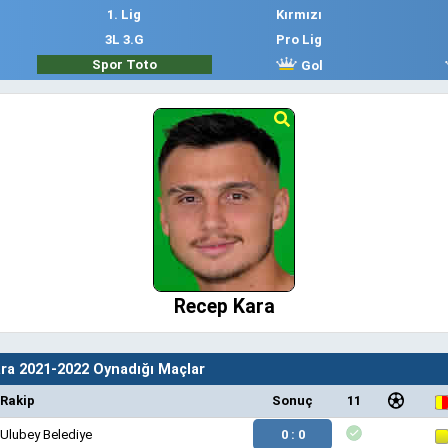
1. Lig
Kırmızı
3L 3.G
Pro Lig
Spor Toto
Gol
Recep Kara
ra 2021-2022 Oynadığı Maçlar
Rakip
Sonuç
11
Ulubey Belediye
0 : 0