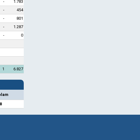
-
1.783
-
454
-
801
-
1.287
-
0
1
6.827
plam
8