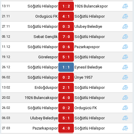
Söğütlü Hilalspor
1 : 2
1926 Bulancakspor
13.11
Ordugücü FK
4 : 1
Söğütlü Hilalspor
21.11
Söğütlü Hilalspor
0 : 3
Ulubey Belediye
27.11
Sebat Gençlik
7 : 0
Söğütlü Hilalspor
05.12
Söğütlü Hilalspor
0 : 6
Pazarkapıspor
11.12
Görelespor
5 : 1
Söğütlü Hilalspor
19.12
Söğütlü Hilalspor
1 : 1
Eynesil Belediye
26.12
Söğütlü Hilalspor
0 : 2
Ünye 1957
06.02
Erdoğduspor
2 : 1
Söğütlü Hilalspor
13.02
1926 Bulancakspor
4 : 0
Söğütlü Hilalspor
20.02
Söğütlü Hilalspor
0 : 2
Ordugücü FK
26.02
Ulubey Belediye
5 : 1
Söğütlü Hilalspor
06.03
Pazarkapıspor
4 : 0
Söğütlü Hilalspor
27.03