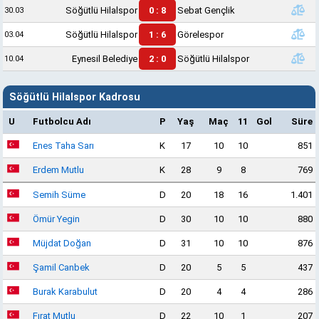
Söğütlü Hilalspor
0 : 8
Sebat Gençlik
30.03
Söğütlü Hilalspor
1 : 6
Görelespor
03.04
Eynesil Belediye
2 : 0
Söğütlü Hilalspor
10.04
Söğütlü Hilalspor Kadrosu
U
Futbolcu Adı
P
Yaş
Maç
11
Gol
Süre
Enes Taha Sarı
K
17
10
10
851
Erdem Mutlu
K
28
9
8
769
Semih Süme
D
20
18
16
1.401
Ömür Yegin
D
30
10
10
880
Müjdat Doğan
D
31
10
10
876
Şamil Canbek
D
20
5
5
437
Burak Karabulut
D
20
4
4
286
Fırat Mutlu
D
22
10
1
207