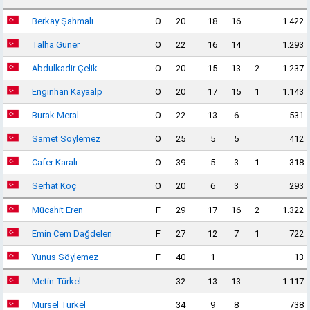
Berkay Şahmalı
O
20
18
16
1.422
Talha Güner
O
22
16
14
1.293
Abdulkadir Çelik
O
20
15
13
2
1.237
Enginhan Kayaalp
O
20
17
15
1
1.143
Burak Meral
O
22
13
6
531
Samet Söylemez
O
25
5
5
412
Cafer Karalı
O
39
5
3
1
318
Serhat Koç
O
20
6
3
293
Mücahit Eren
F
29
17
16
2
1.322
Emin Cem Dağdelen
F
27
12
7
1
722
Yunus Söylemez
F
40
1
13
Metin Türkel
32
13
13
1.117
Mürsel Türkel
34
9
8
738