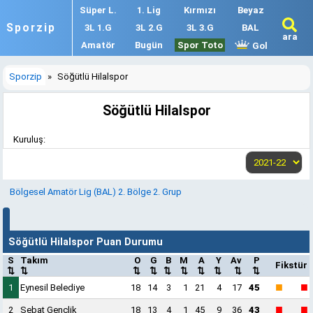
Süper L.
1. Lig
Kırmızı
Beyaz
Sporzip
3L 1.G
3L 2.G
3L 3.G
BAL
ara
Amatör
Bugün
Spor Toto
Gol
Sporzip
»
Söğütlü Hilalspor
Söğütlü Hilalspor
Kuruluş:
Bölgesel Amatör Lig (BAL) 2. Bölge 2. Grup
Söğütlü Hilalspor Puan Durumu
S
Takım
O
G
B
M
A
Y
Av
P
Fikstür
⇅
⇅
⇅
⇅
⇅
⇅
⇅
⇅
⇅
⇅
■
■
1
Eynesil Belediye
18
14
3
1
21
4
17
45
■
■
2
Sebat Gençlik
18
13
4
1
45
9
36
43