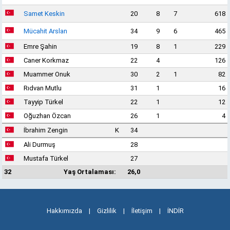
Samet Keskin
20
8
7
618
Mücahit Arslan
34
9
6
465
Emre Şahin
19
8
1
229
Caner Korkmaz
22
4
126
Muammer Onuk
30
2
1
82
Rıdvan Mutlu
31
1
16
Tayyip Türkel
22
1
12
Oğuzhan Özcan
26
1
4
İbrahim Zengin
K
34
Ali Durmuş
28
Mustafa Türkel
27
32
Yaş Ortalaması:
26,0
Hakkımızda
|
Gizlilik
|
İletişim
|
İNDİR