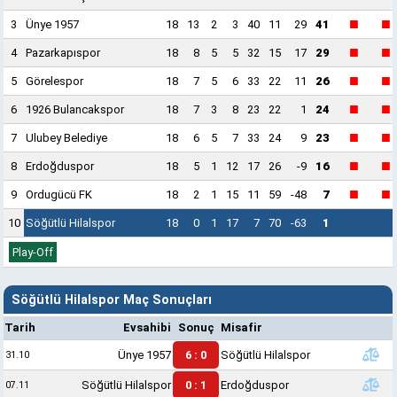
■
■
3
Ünye 1957
18
13
2
3
40
11
29
41
■
■
4
Pazarkapıspor
18
8
5
5
32
15
17
29
■
■
5
Görelespor
18
7
5
6
33
22
11
26
■
■
6
1926 Bulancakspor
18
7
3
8
23
22
1
24
■
■
7
Ulubey Belediye
18
6
5
7
33
24
9
23
■
■
8
Erdoğduspor
18
5
1
12
17
26
-9
16
■
■
9
Ordugücü FK
18
2
1
15
11
59
-48
7
10
Söğütlü Hilalspor
18
0
1
17
7
70
-63
1
Play-Off
Söğütlü Hilalspor Maç Sonuçları
Tarih
Evsahibi
Sonuç
Misafir
Ünye 1957
6 : 0
Söğütlü Hilalspor
31.10
Söğütlü Hilalspor
0 : 1
Erdoğduspor
07.11