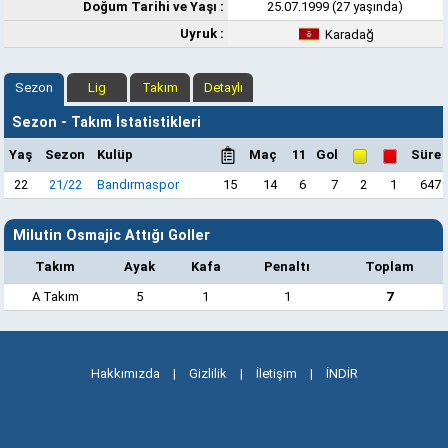
Doğum Tarihi ve Yaşı :
25.07.1999 (27 yaşında)
Uyruk :
Karadağ
Sezon
Lig
Takım
Detaylı
Sezon - Takım İstatistikleri
Yaş
Sezon
Kulüp
Maç
11
Gol
Süre
22
21/22
Bandırmaspor
15
14
6
7
2
1
647
Milutin Osmajic Attığı Goller
Takım
Ayak
Kafa
Penaltı
Toplam
A Takım
5
1
1
7
Hakkımızda
|
Gizlilik
|
İletişim
|
İNDİR