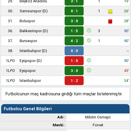
29.
Beykoz Anadolu
3 : 1
1
19'
30.
Samsunspor
(D)
0 : 1
1
26'
31.
Boluspor
3 : 0
28'
36.
Balıkesirspor
(D)
1 : 5
3
90'
37.
Bursaspor
4 : 2
1
90'
38.
İstanbulspor
(D)
0 : 0
--
1LPO
Eyüpspor
(D)
1 : 0
90'
1LPO
Eyüpspor
3 : 0
45'
1LPO
İstanbulspor
1 : 2
34'
Futbolcunun maç kadrosuna girdiği tüm maçlar listelenmiştir.
Futbolcu Genel Bilgileri
Adı :
Milutin Osmajic
Mevki :
Forvet