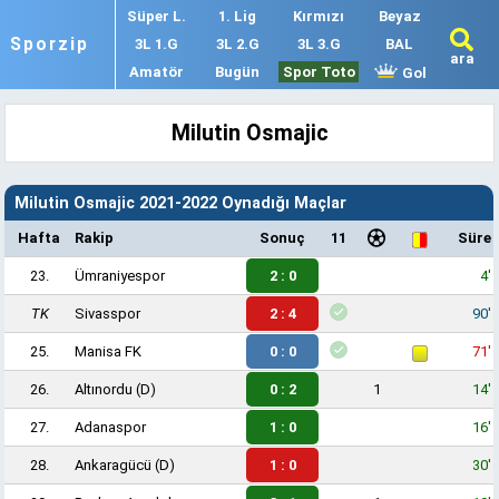
Süper L.
1. Lig
Kırmızı
Beyaz
Sporzip
3L 1.G
3L 2.G
3L 3.G
BAL
ara
Amatör
Bugün
Spor Toto
Gol
Milutin Osmajic
Milutin Osmajic 2021-2022 Oynadığı Maçlar
Hafta
Rakip
Sonuç
11
Süre
23.
Ümraniyespor
2 : 0
4'
TK
Sivasspor
2 : 4
90'
25.
Manisa FK
0 : 0
71'
26.
Altınordu
(D)
0 : 2
1
14'
27.
Adanaspor
1 : 0
16'
28.
Ankaragücü
(D)
1 : 0
30'