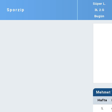
Süper L.
Sporzip
3L 2.G
Bugün
Mehmet T
Hafta
1.