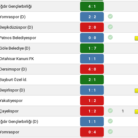
Iğdır Gençlerbirliği
4 : 1
Yomraspor
(D)
2 : 2
Beşikdüzüspor
(D)
2 : 0
Patnos Belediyespor
0 : 0
Göle Belediye
(D)
1 : 7
Ortahisar Kanuni FK
1 : 1
Dersimspor
(D)
4 : 0
Bayburt Özel İd.
2 : 1
Beşirlispor
(D)
1 : 1
Yakutiyespor
1 : 2
Çayelispor
1 : 2
1
Iğdır Gençlerbirliği
(D)
1 : 1
Yomraspor
0 : 4