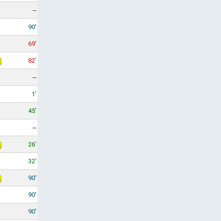
--
90'
69'
82'
--
1'
45'
--
26'
32'
90'
90'
90'