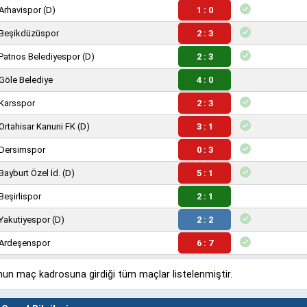
Arhavispor
(D)
1 : 0
Beşikdüzüspor
2 : 3
Patnos Belediyespor
(D)
2 : 3
Göle Belediye
4 : 0
Karsspor
2 : 3
Ortahisar Kanuni FK
(D)
3 : 1
Dersimspor
0 : 3
Bayburt Özel İd.
(D)
5 : 1
Beşirlispor
2 : 1
Yakutiyespor
(D)
2 : 2
Ardeşenspor
6 : 7
un maç kadrosuna girdiği tüm maçlar listelenmiştir.