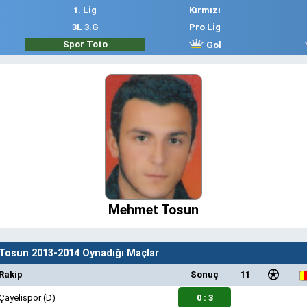
1. Lig
Kırmızı
3L 3.G
Pro Lig
Spor Toto
Gol
Mehmet Tosun
osun 2013-2014 Oynadığı Maçlar
Rakip
Sonuç
11
Çayelispor
(D)
0 : 3