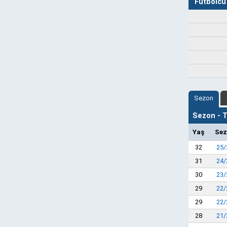
Futbolcu 
Sezon
Sezon - Ta
Yaş
Sez
32
25/
31
24/
30
23/
29
22/
29
22/
28
21/