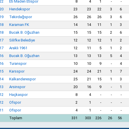
22
Eti Maden Etispor
8
4
1
-
-
20
Hendekspor
23
23
22
3
6
19
Tekirdağspor
26
26
26
3
6
18
Karaman FK
14
14
11
1
3
18
Bucak B. Oğuzhan
15
15
15
2
6
17
Silifke Belediye
12
12
12
1
2
17
Araklı 1961
12
11
5
1
2
16
Bucak B. Oğuzhan
13
13
13
5
4
16
Turanspor
10
10
9
-
4
15
Karsspor
24
24
21
1
7
14
Kalkanderespor
25
21
15
1
3
13
Arsinspor
20
16
9
-
1
12
Haçkaspor
8
4
-
-
-
12
Ofspor
2
1
-
-
-
11
Ofspor
4
1
-
-
-
Toplam
331
303
226
26
56