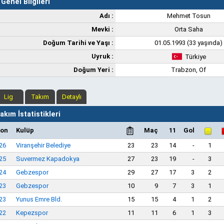
Genel Bilgileri
Adı :
Mehmet Tosun
Mevki :
Orta Saha
Doğum Tarihi ve Yaşı :
01.05.1993 (33 yaşında)
Uyruk :
Türkiye
Doğum Yeri :
Trabzon, Of
Lig
Takım
Detaylı
kım İstatistikleri
on
Kulüp
Maç
11
Gol
26
Viranşehir Belediye
23
23
14
-
1
25
Suvermez Kapadokya
27
23
19
-
3
24
Gebzespor
29
27
17
3
2
23
Gebzespor
10
9
7
3
1
23
Yunus Emre Bld.
15
15
4
1
2
22
Kepezspor
11
11
6
1
3