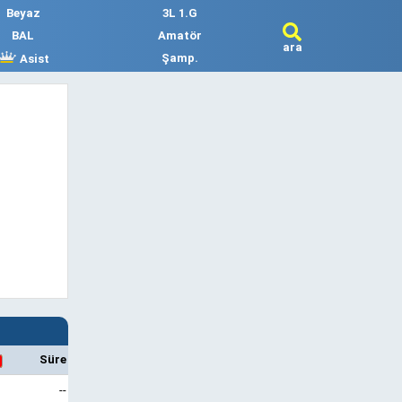
Beyaz
3L 1.G
BAL
Amatör
ara
Şamp.
Asist
Süre
--