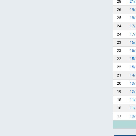
28
21/
26
19/
25
18/
24
17/
24
17/
23
16/
23
16/
22
15/
22
15/
21
14/
20
13/
19
12/
18
11/
18
11/
17
10/