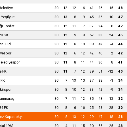
 Belediye
30
12
12
6
41
26
15
48
 Yeşilyurt
30
13
8
9
45
35
10
47
ğı Fosfat
30
12
11
7
32
24
8
47
70 SK
30
12
9
9
57
33
24
45
rü Bld.
30
12
8
10
38
42
-4
44
yespor
30
12
6
12
42
40
2
42
Belediyespor
30
11
8
11
44
36
8
41
le FK
30
11
7
12
39
51
-12
40
r FK
30
7
13
10
37
38
-1
34
kirspor
30
8
10
12
33
42
-9
34
anmaraş
30
7
11
12
35
48
-13
32
984 FK
30
8
6
16
25
53
-28
30
ez Kapadokya
30
5
13
12
29
47
-18
28
tal 1963
30
4
11
15
30
55
-25
23