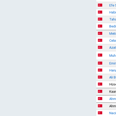
Efe 
Habi
Tah
Bedi
Meti
Cela
Azat
Muh
Emi
Har
Ali B
Hüse
Kaa
Ahme
Ahm
Naci