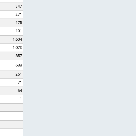
347
271
175
101
1.604
1.073
857
688
261
71
64
1