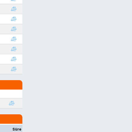
l
Süre