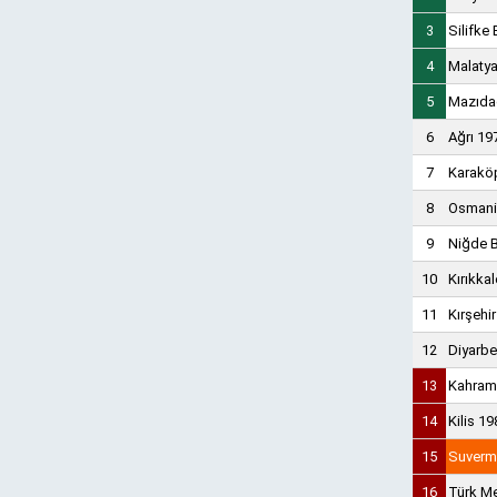
3
Silifke
4
Malatya
5
Mazıda
6
Ağrı 19
7
Karaköp
8
Osmani
9
Niğde 
10
Kırıkka
11
Kırşehi
12
Diyarbe
13
Kahram
14
Kilis 1
15
Suverm
16
Türk Me