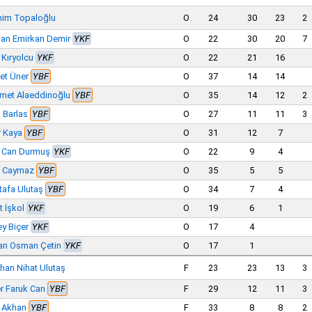
him Topaloğlu
O
24
30
23
2
an Emirkan Demir
YKF
O
22
30
20
7
 Kıryolcu
YKF
O
22
21
16
et Üner
YBF
O
37
14
14
met Alaeddinoğlu
YBF
O
35
14
12
2
 Barlas
YBF
O
27
11
11
3
 Kaya
YBF
O
31
12
7
l Can Durmuş
YKF
O
22
9
4
t Caymaz
YBF
O
35
5
5
afa Ulutaş
YBF
O
34
7
4
t İşkol
YKF
O
19
6
1
y Biçer
YKF
O
17
4
an Osman Çetin
YKF
O
17
1
han Nihat Ulutaş
F
23
23
13
3
 Faruk Can
YBF
F
29
12
11
3
l Akhan
YBF
F
33
8
8
2