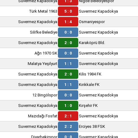
Suvermez Kapadokya
1 : 3
Niğde Belediyespor
Türk Metal 1963
5 : 0
Suvermez Kapadokya
Suvermez Kapadokya
1 : 4
Osmaniyespor
Silifke Belediye
0 : 0
Suvermez Kapadokya
Suvermez Kapadokya
2 : 0
Karaköprü Bld.
Ağrı 1970 SK
0 : 0
Suvermez Kapadokya
Malatya Yeşilyurt
1 : 1
Suvermez Kapadokya
Suvermez Kapadokya
2 : 0
Kilis 1984 FK
Suvermez Kapadokya
1 : 1
Kırıkkale FK
12 Bingölspor
0 : 0
Suvermez Kapadokya
Suvermez Kapadokya
1 : 0
Kırşehir FK
Mazıdağı Fosfat
2 : 1
Suvermez Kapadokya
Suvermez Kapadokya
2 : 2
Erciyes 38 FSK
Diyarbekirspor
0 : 0
Suvermez Kapadokya