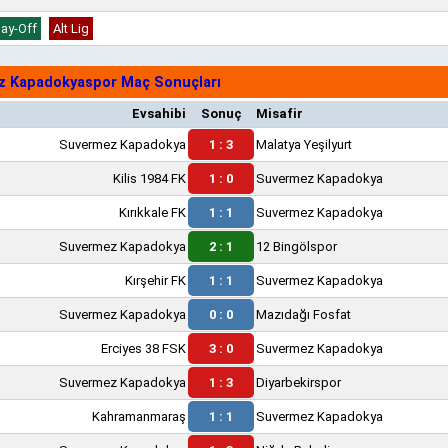
lay-Off
Alt Lig
 Kapadokyaspor Maç Sonuçları
Evsahibi
Sonuç
Misafir
Suvermez Kapadokya
1 : 3
Malatya Yeşilyurt
Kilis 1984 FK
1 : 0
Suvermez Kapadokya
Kırıkkale FK
1 : 1
Suvermez Kapadokya
Suvermez Kapadokya
2 : 1
12 Bingölspor
Kırşehir FK
1 : 1
Suvermez Kapadokya
Suvermez Kapadokya
0 : 0
Mazıdağı Fosfat
Erciyes 38 FSK
3 : 0
Suvermez Kapadokya
Suvermez Kapadokya
1 : 3
Diyarbekirspor
Kahramanmaraş
1 : 1
Suvermez Kapadokya