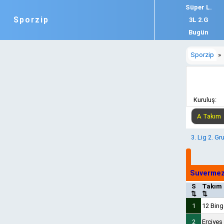
Süper L.
Sporzip
3L 2.G
Bugün
Sporzip
»
Kuruluş:
3. Lig 2. Gr
Suvermez
S
Takım
⇅
⇅
1
12 Bing
2
Erciyes