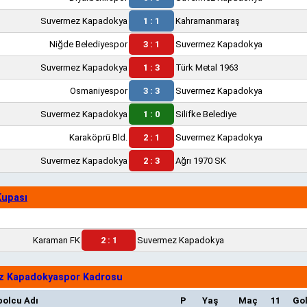
Suvermez Kapadokya
1 : 1
Kahramanmaraş
Niğde Belediyespor
3 : 1
Suvermez Kapadokya
Suvermez Kapadokya
1 : 3
Türk Metal 1963
Osmaniyespor
3 : 3
Suvermez Kapadokya
Suvermez Kapadokya
1 : 0
Silifke Belediye
Karaköprü Bld.
2 : 1
Suvermez Kapadokya
Suvermez Kapadokya
2 : 3
Ağrı 1970 SK
Kupası
Karaman FK
2 : 1
Suvermez Kapadokya
z Kapadokyaspor Kadrosu
bolcu Adı
P
Yaş
Maç
11
Go