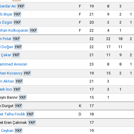
Serdar Arı
YKF
F
19
8
3
b Biçer
YKF
F
21
9
2
1
a Özgür
YKF
F
20
3
2
1
rhan Kolkoparan
YKF
F
22
4
1
n Polat
YKF
22
22
18
2
l Doğan
YKF
22
17
11
 Çakar
YKF
21
11
9
2
ammed Avvuran
23
8
8
1
rhan Kocasoy
YKF
19
15
2
1
un Akhan
YKF
21
3
erk İnci
YKF
17
3
1
yin Barınır
YKF
15
1
n Durgut
YKF
K
17
t Talha Fındık
YKF
D
18
et Eren Çakmak
YKF
17
 Ceyhan
YKF
19