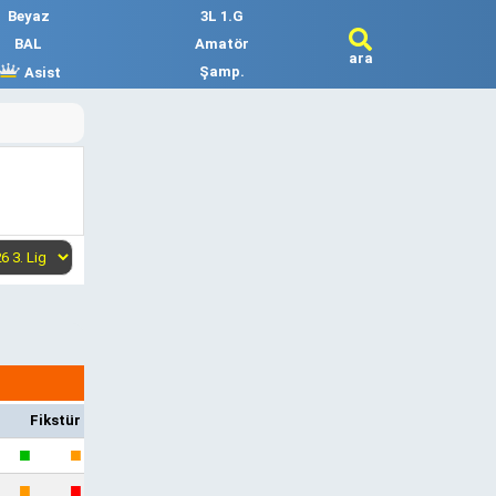
Beyaz
3L 1.G
BAL
Amatör
ara
Şamp.
Asist
Fikstür
■
■
■
■