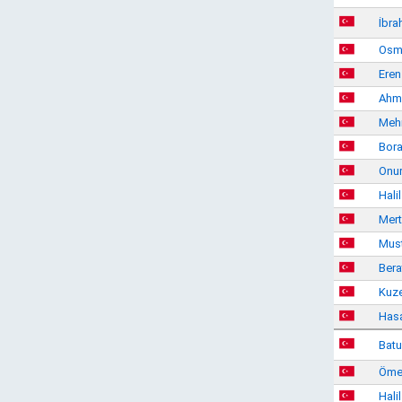
İbra
Osm
Eren
Ahm
Meh
Bora
Onur
Hali
Mer
Must
Bera
Kuze
Has
Batu
Ömer
Hali