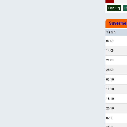
Üst Lig
P
Suvermez
Tarih
07.09
14.09
21.09
28.09
05.10
11.10
18.10
26.10
02.11