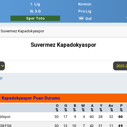
1. Lig
Kırmızı
3L 3.G
Pro Lig
Spor Toto
Gol
Suvermez Kapadokyaspor
Suvermez Kapadokyaspor
up
 Kapadokyaspor Puan Durumu
O
G
B
M
A
Y
Av
P
⇅
⇅
⇅
⇅
⇅
⇅
⇅
⇅
ölspor
30
17
9
4
60
28
32
60
 38 FSK
30
13
10
7
42
31
11
49