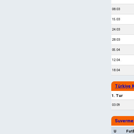
08.03
15.03
24.03
28.03
05.04
12.04
18.04
Türkiye 
1. Tur
03.09
Suverme
U
Fut