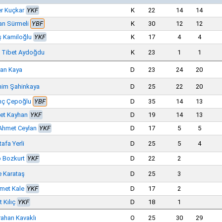
r Kuçkar
YKF
K
22
14
14
n Sürmeli
YBF
K
30
12
12
ş Kamiloğlu
YKF
K
17
4
4
 Tibet Aydoğdu
K
23
1
1
an Kaya
D
23
24
20
him Şahinkaya
D
25
22
20
nç Çepoğlu
YBF
D
35
14
13
et Kayhan
YKF
D
19
14
13
Ahmet Ceylan
YKF
D
17
5
5
afa Yerli
D
25
5
4
 Bozkurt
YKF
D
22
2
 Karataş
D
25
3
met Kale
YKF
D
17
2
 Kılıç
YKF
D
18
1
ahan Kavaklı
O
25
30
29