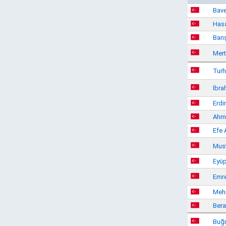
Bave
Hasa
Barı
Mert
Turh
İbra
Erdi
Ahm
Efe 
Must
Eyüp
Emre
Meh
Berat
Buğr