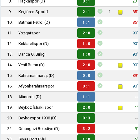
8.
Haçkaspor
(D)
0 : 1
23'
9.
Keçiören Sportif
2 : 1
1
85'
10.
Batman Petrol
(D)
1 : 1
85'
11.
Yozgatspor
2 : 0
90'
12.
Kırklarelispor
(D)
1 : 0
90'
13.
Darıca G. Birliği
1 : 0
90'
14.
Yeşil Bursa
(D)
2 : 0
90'
15.
Kahramanmaraş
(D)
0 : 0
89'
16.
Afyonkarahisarspor
0 : 1
90'
18.
Altınordu
(D)
1 : 1
--
19.
Beykoz İshaklıspor
2 : 0
1'
20.
Beykozspor 1908
(D)
0 : 3
--
22.
Orhangazi Belediye
(D)
3 : 2
9'
23.
Sivas Dört Eylül
1 : 0
5'