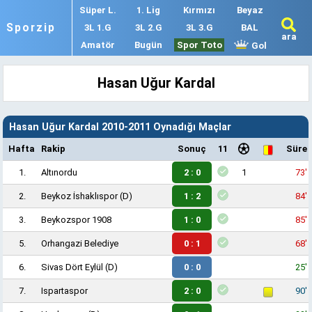
Süper L.
1. Lig
Kırmızı
Beyaz
Sporzip
3L 1.G
3L 2.G
3L 3.G
BAL
ara
Amatör
Bugün
Spor Toto
Gol
Hasan Uğur Kardal
Hasan Uğur Kardal 2010-2011 Oynadığı Maçlar
Hafta
Rakip
Sonuç
11
Süre
1.
Altınordu
2 : 0
1
73'
2.
Beykoz İshaklıspor
(D)
1 : 2
84'
3.
Beykozspor 1908
1 : 0
85'
5.
Orhangazi Belediye
0 : 1
68'
6.
Sivas Dört Eylül
(D)
0 : 0
25'
7.
Ispartaspor
2 : 0
90'