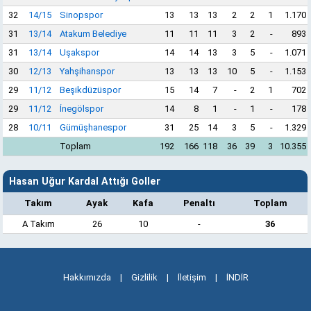
32
14/15
Sinopspor
13
13
13
2
2
1
1.170
31
13/14
Atakum Belediye
11
11
11
3
2
-
893
31
13/14
Uşakspor
14
14
13
3
5
-
1.071
30
12/13
Yahşihanspor
13
13
13
10
5
-
1.153
29
11/12
Beşikdüzüspor
15
14
7
-
2
1
702
29
11/12
İnegölspor
14
8
1
-
1
-
178
28
10/11
Gümüşhanespor
31
25
14
3
5
-
1.329
Toplam
192
166
118
36
39
3
10.355
Hasan Uğur Kardal Attığı Goller
Takım
Ayak
Kafa
Penaltı
Toplam
A Takım
26
10
-
36
Hakkımızda
|
Gizlilik
|
İletişim
|
İNDİR