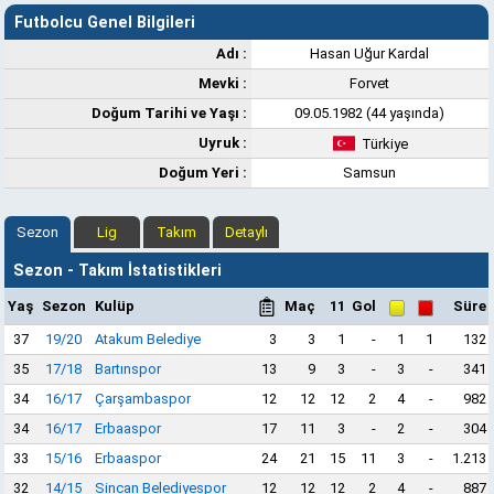
Futbolcu Genel Bilgileri
Adı :
Hasan Uğur Kardal
Mevki :
Forvet
Doğum Tarihi ve Yaşı :
09.05.1982 (44 yaşında)
Uyruk :
Türkiye
Doğum Yeri :
Samsun
Sezon
Lig
Takım
Detaylı
Sezon - Takım İstatistikleri
Yaş
Sezon
Kulüp
Maç
11
Gol
Süre
37
19/20
Atakum Belediye
3
3
1
-
1
1
132
35
17/18
Bartınspor
13
9
3
-
3
-
341
34
16/17
Çarşambaspor
12
12
12
2
4
-
982
34
16/17
Erbaaspor
17
11
3
-
2
-
304
33
15/16
Erbaaspor
24
21
15
11
3
-
1.213
32
14/15
Sincan Belediyespor
12
12
12
2
4
-
887