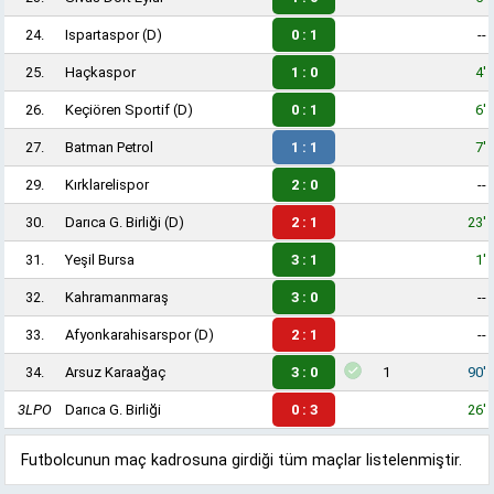
24.
Ispartaspor
(D)
0 : 1
--
25.
Haçkaspor
1 : 0
4'
26.
Keçiören Sportif
(D)
0 : 1
6'
27.
Batman Petrol
1 : 1
7'
29.
Kırklarelispor
2 : 0
--
30.
Darıca G. Birliği
(D)
2 : 1
23'
31.
Yeşil Bursa
3 : 1
1'
32.
Kahramanmaraş
3 : 0
--
33.
Afyonkarahisarspor
(D)
2 : 1
--
34.
Arsuz Karaağaç
3 : 0
1
90'
3LPO
Darıca G. Birliği
0 : 3
26'
Futbolcunun maç kadrosuna girdiği tüm maçlar listelenmiştir.