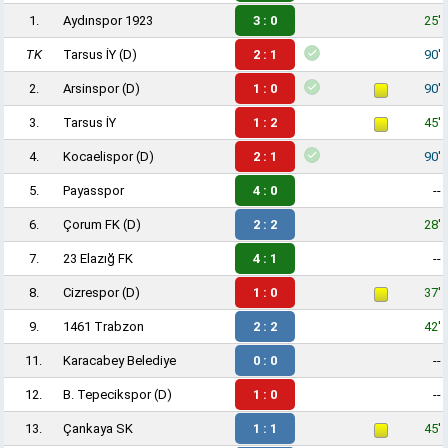
1.
Aydınspor 1923
3 : 0
25'
TK
Tarsus İY
(D)
2 : 1
90'
2.
Arsinspor
(D)
1 : 0
90'
3.
Tarsus İY
1 : 2
45'
4.
Kocaelispor
(D)
2 : 1
90'
5.
Payasspor
4 : 0
--
6.
Çorum FK
(D)
2 : 2
28'
7.
23 Elazığ FK
4 : 1
--
8.
Cizrespor
(D)
1 : 0
37'
9.
1461 Trabzon
2 : 2
42'
11.
Karacabey Belediye
0 : 0
--
12.
B. Tepecikspor
(D)
1 : 0
--
13.
Çankaya SK
1 : 1
45'