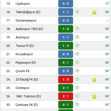
15.
Uşakspor
0 : 0
15'
16.
Tekirdağspor
(D)
1 : 1
90'
17.
Osmaniyespor
0 : 0
--
18.
Aydınspor 1923
(D)
1 : 4
90'
19.
Arsinspor
1 : 1
90'
20.
Tarsus İY
(D)
1 : 3
90'
21.
Kocaelispor
0 : 0
90'
22.
Payasspor
(D)
0 : 1
90'
23.
Çorum FK
0 : 0
90'
24.
23 Elazığ FK
(D)
1 : 0
90'
25.
Cizrespor
2 : 1
90'
26.
1461 Trabzon
(D)
2 : 1
90'
30.
Çankaya SK
(D)
0 : 1
90'