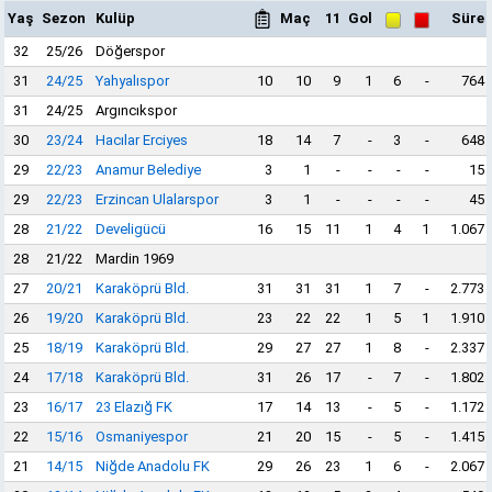
Yaş
Sezon
Kulüp
Maç
11
Gol
Süre
32
25/26
Döğerspor
31
24/25
Yahyalıspor
10
10
9
1
6
-
764
31
24/25
Argıncıkspor
30
23/24
Hacılar Erciyes
18
14
7
-
3
-
648
29
22/23
Anamur Belediye
3
1
-
-
-
-
15
29
22/23
Erzincan Ulalarspor
3
1
-
-
-
-
45
28
21/22
Develigücü
16
15
11
1
4
1
1.067
28
21/22
Mardin 1969
27
20/21
Karaköprü Bld.
31
31
31
1
7
-
2.773
26
19/20
Karaköprü Bld.
23
22
22
1
5
1
1.910
25
18/19
Karaköprü Bld.
29
27
27
1
8
-
2.337
24
17/18
Karaköprü Bld.
31
26
17
-
7
-
1.802
23
16/17
23 Elazığ FK
17
14
13
-
5
-
1.172
22
15/16
Osmaniyespor
21
20
15
-
5
-
1.415
21
14/15
Niğde Anadolu FK
29
26
23
1
6
-
2.067