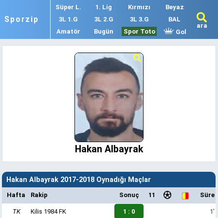
Süper L.
1. Lig
Kırmızı
Beyaz
Sporzip
3L 1.G
3L 2.G
3L 3.G
BAL
ara
Amatör
Bugün
Spor Toto
Gol
Hakan Albayrak
Hakan Albayrak 2017-2018 Oynadığı Maçlar
Hafta
Rakip
Sonuç
11
Süre
TK
Kilis 1984 FK
1 : 0
1'