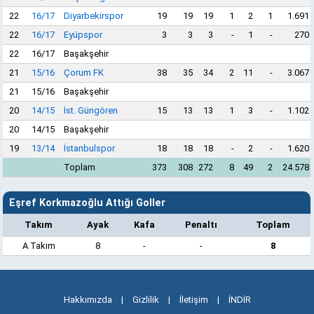
22
16/17
Diyarbekirspor
19
19
19
1
2
1
1.691
22
16/17
Eyüpspor
3
3
3
-
1
-
270
22
16/17
Başakşehir
21
15/16
Çorum FK
38
35
34
2
11
-
3.067
21
15/16
Başakşehir
20
14/15
İst. Güngören
15
13
13
1
3
-
1.102
20
14/15
Başakşehir
19
13/14
İstanbulspor
18
18
18
-
2
-
1.620
Toplam
373
308
272
8
49
2
24.578
Eşref Korkmazoğlu Attığı Goller
Takım
Ayak
Kafa
Penaltı
Toplam
A Takım
8
-
-
8
Hakkımızda
|
Gizlilik
|
İletişim
|
İNDİR