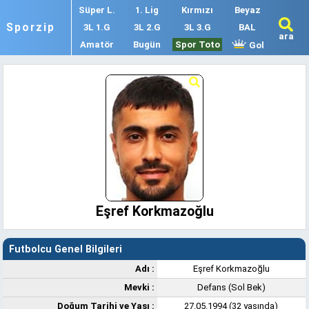
Süper L.
1. Lig
Kırmızı
Beyaz
Sporzip
3L 1.G
3L 2.G
3L 3.G
BAL
ara
Amatör
Bugün
Spor Toto
Gol
Eşref Korkmazoğlu
Futbolcu Genel Bilgileri
Adı :
Eşref Korkmazoğlu
Mevki :
Defans (Sol Bek)
Doğum Tarihi ve Yaşı :
27.05.1994 (32 yaşında)