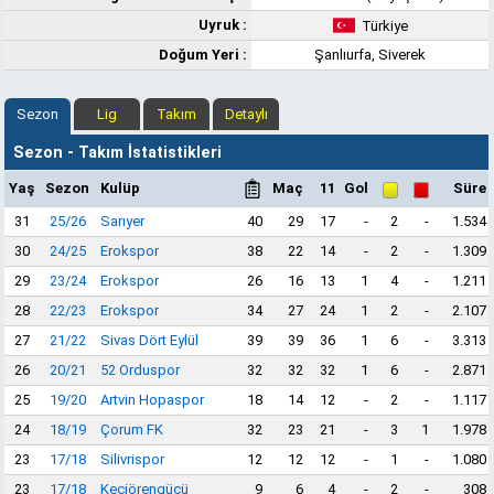
Uyruk :
Türkiye
Doğum Yeri :
Şanlıurfa, Siverek
Sezon
Lig
Takım
Detaylı
Sezon - Takım İstatistikleri
Yaş
Sezon
Kulüp
Maç
11
Gol
Süre
31
25/26
Sarıyer
40
29
17
-
2
-
1.534
30
24/25
Erokspor
38
22
14
-
2
-
1.309
29
23/24
Erokspor
26
16
13
1
4
-
1.211
28
22/23
Erokspor
34
27
24
1
2
-
2.107
27
21/22
Sivas Dört Eylül
39
39
36
1
6
-
3.313
26
20/21
52 Orduspor
32
32
32
1
6
-
2.871
25
19/20
Artvin Hopaspor
18
14
12
-
2
-
1.117
24
18/19
Çorum FK
32
23
21
-
3
1
1.978
23
17/18
Silivrispor
12
12
12
-
1
-
1.080
23
17/18
Keçiörengücü
9
6
4
-
2
-
308