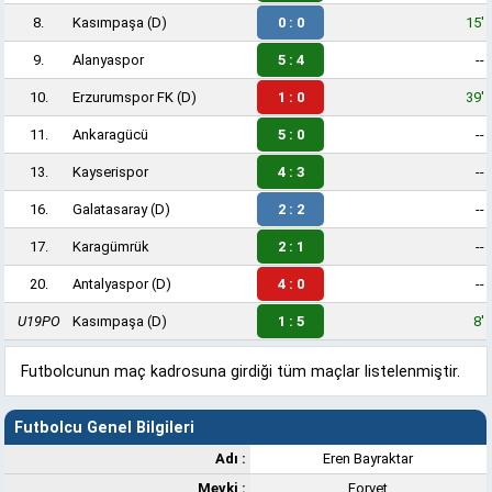
8.
Kasımpaşa
(D)
0 : 0
15'
9.
Alanyaspor
5 : 4
--
10.
Erzurumspor FK
(D)
1 : 0
39'
11.
Ankaragücü
5 : 0
--
13.
Kayserispor
4 : 3
--
16.
Galatasaray
(D)
2 : 2
--
17.
Karagümrük
2 : 1
--
20.
Antalyaspor
(D)
4 : 0
--
U19PO
Kasımpaşa
(D)
1 : 5
8'
Futbolcunun maç kadrosuna girdiği tüm maçlar listelenmiştir.
Futbolcu Genel Bilgileri
Adı :
Eren Bayraktar
Mevki :
Forvet