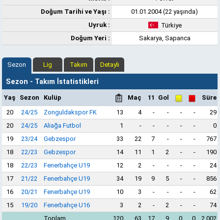
Doğum Tarihi ve Yaşı :
01.01.2004 (22 yaşında)
Uyruk :
Türkiye
Doğum Yeri :
Sakarya, Sapanca
Sezon
Lig
Takım
Detaylı
Sezon - Takım İstatistikleri
Yaş
Sezon
Kulüp
Maç
11
Gol
Süre
20
24/25
Zonguldakspor FK
13
4
-
-
-
-
29
20
24/25
Aliağa Futbol
1
-
-
-
-
-
0
19
23/24
Gebzespor
33
22
7
-
-
-
767
18
22/23
Gebzespor
14
11
1
2
-
-
190
18
22/23
Fenerbahçe U19
12
2
-
-
-
-
24
17
21/22
Fenerbahçe U19
34
19
9
5
-
-
856
16
20/21
Fenerbahçe U19
10
3
-
-
-
-
62
15
19/20
Fenerbahçe U16
3
2
-
2
-
-
74
Toplam
120
63
17
9
0
0
2.002