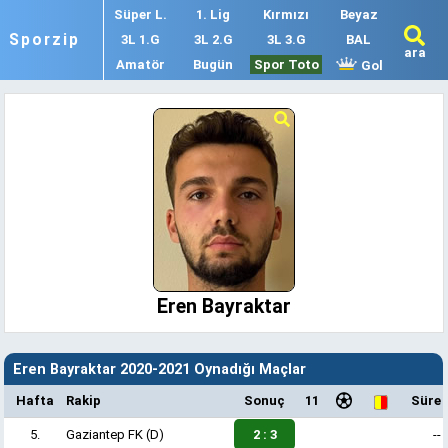
Süper L.
1. Lig
Kırmızı
Beyaz
Sporzip
3L 1.G
3L 2.G
3L 3.G
BAL
ara
Amatör
Bugün
Spor Toto
Gol
Eren Bayraktar
Eren Bayraktar 2020-2021 Oynadığı Maçlar
Hafta
Rakip
Sonuç
11
Süre
5.
Gaziantep FK
(D)
2 : 3
--