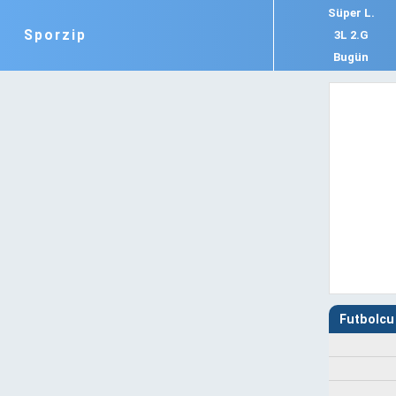
Süper L.
Sporzip
3L 2.G
Bugün
Futbolcu 