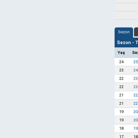
Sezon
Sezon - Ta
Yaş
Se
24
25
23
24
22
23
22
23
21
22
21
22
19
20
19
20
18
19
17
18