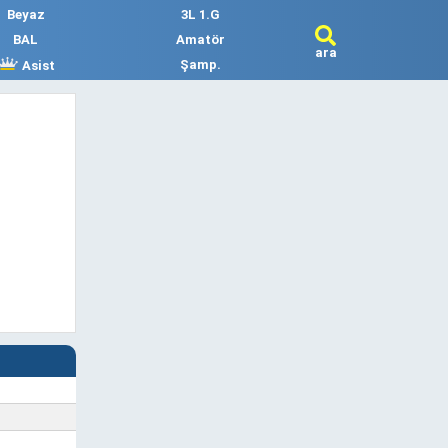
Beyaz
3L 1.G
BAL
Amatör
ara
Şamp.
Asist