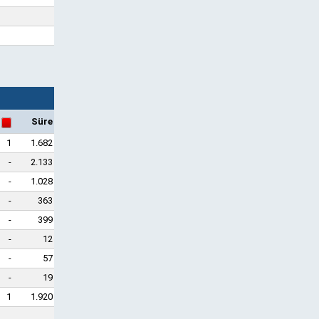
Süre
1
1.682
-
2.133
-
1.028
-
363
-
399
-
12
-
57
-
19
1
1.920