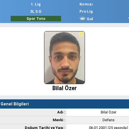
1. Lig
Kırmızı
3L 3.G
Pro Lig
Spor Toto
Gol
Bilal Özer
Genel Bilgileri
Adı :
Bilal Özer
Mevki :
Defans
Doğum Tarihi ve Yaşı :
06.01.2001 (25 yaşında)