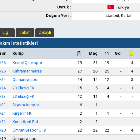
Uyruk :
Türkiye
Doğum Yeri :
İstanbul, Kartal
Lig
Takım
Detaylı
kım İstatistikleri
zon
Kulüp
Maç
11
Gol
/26
Kestel Çilekspor
29
21
19
-
4
/25
Kahramanmaraş
27
26
25
-
4
/24
Osmaniyespor
14
14
12
-
3
/24
23 Elazığ FK
15
5
4
-
1
/23
23 Elazığ FK
12
11
4
-
-
/23
Diyarbekirspor
6
1
-
-
-
/21
Kırşehir FK
2
1
1
-
-
/21
Karaköprü Bld.
2
2
-
-
-
/20
Ümraniyespor U19
22
22
22
-
4
/19
Ümraniyespor