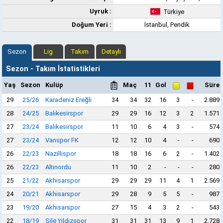
Uyruk :
Türkiye
Doğum Yeri :
İstanbul, Pendik
Sezon
Lig
Takım
Detaylı
Sezon - Takım İstatistikleri
Yaş
Sezon
Kulüp
Maç
11
Gol
Süre
29
25/26
Karadeniz Ereğli
34
34
32
16
3
-
2.889
28
24/25
Balıkesirspor
29
29
16
12
3
2
1.571
27
23/24
Balıkesirspor
11
10
6
4
3
-
574
27
23/24
Vanspor FK
12
12
10
4
-
-
690
26
22/23
Nazillispor
18
18
16
6
2
-
1.402
26
22/23
Altınordu
11
10
2
-
-
-
280
25
21/22
Akhisarspor
29
29
29
11
4
1
2.569
24
20/21
Akhisarspor
29
28
9
5
5
-
987
23
19/20
Akhisarspor
27
15
4
3
2
-
543
22
18/19
Şile Yıldızspor
31
31
31
13
9
1
2.728