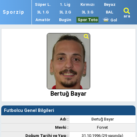
Süper L.
1. Lig
Kırmızı
Beyaz
Sporzip
3L 1.G
3L 2.G
3L 3.G
BAL
ara
Amatör
Bugün
Spor Toto
Gol
Bertuğ Bayar
Futbolcu Genel Bilgileri
Adı :
Bertuğ Bayar
Mevki :
Forvet
Doğum Tarihi ve Yaşı :
31.10.1996 (29 yaşında)