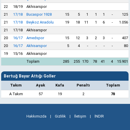
22
18/19
Akhisarspor
21
17/18
Bucaspor 1928
15
5
1
1
1
-
125
21
17/18
Beykoz Anadolu
19
18
11
1
6
-
1.056
21
17/18
Akhisarspor
20
16/17
Amedspor
15
12
3
2
3
-
407
20
16/17
Akhisarspor
5
4
-
-
-
-
80
19
15/16
Akhisarspor
Toplam
285
255
170
78
41
4
15.901
Bertuğ Bayar Attığı Goller
Takım
Ayak
Kafa
Penaltı
Toplam
A Takım
57
19
2
78
Hakkımızda
|
Gizlilik
|
İletişim
|
İNDİR