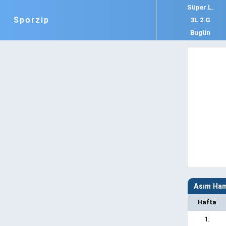
Süper L.
Sporzip
3L 2.G
Bugün
Asım Ham
Hafta
1.