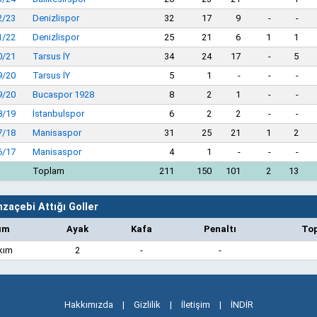
2/23
Denizlispor
32
17
9
-
-
1/22
Denizlispor
25
21
6
1
1
0/21
Tarsus İY
34
24
17
-
5
9/20
Tarsus İY
5
1
-
-
-
9/20
Bucaspor 1928
8
2
1
-
-
8/19
İstanbulspor
6
2
2
-
-
7/18
Manisaspor
31
25
21
1
2
6/17
Manisaspor
4
1
-
-
-
Toplam
211
150
101
2
13
zaçebi Attığı Goller
ım
Ayak
Kafa
Penaltı
To
kım
2
-
-
Hakkımızda
|
Gizlilik
|
İletişim
|
İNDİR