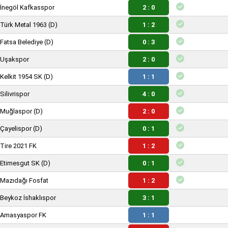
İnegöl Kafkasspor
2 : 0
Türk Metal 1963
(D)
1 : 2
Fatsa Belediye
(D)
0 : 3
Uşakspor
2 : 0
Kelkit 1954 SK
(D)
1 : 1
Silivrispor
4 : 0
Muğlaspor
(D)
2 : 0
Çayelispor
(D)
0 : 1
Tire 2021 FK
1 : 2
Etimesgut SK
(D)
0 : 1
Mazıdağı Fosfat
1 : 2
Beykoz İshaklıspor
3 : 1
Amasyaspor FK
1 : 1