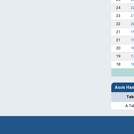
24
2
23
2
22
2
21
1
21
1
20
1
19
1
18
1
Asım Ham
Tak
A Ta