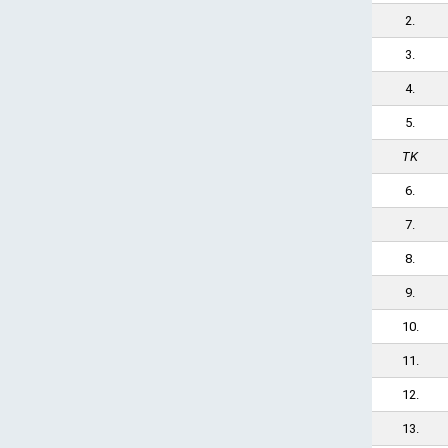
2.
3.
4.
5.
TK
6.
7.
8.
9.
10.
11.
12.
13.