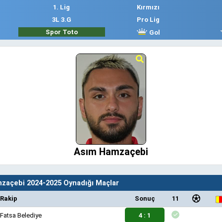
1. Lig
Kırmızı
3L 3.G
Pro Lig
Spor Toto
Gol
Asım Hamzaçebi
zaçebi 2024-2025 Oynadığı Maçlar
Rakip
Sonuç
11
Fatsa Belediye
4 : 1