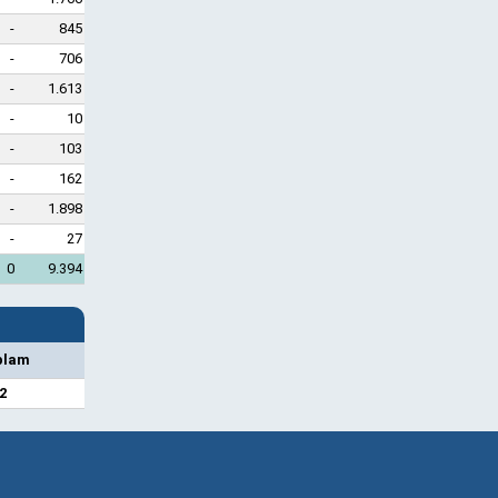
-
845
-
706
-
1.613
-
10
-
103
-
162
-
1.898
-
27
0
9.394
plam
2