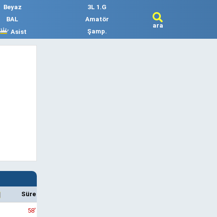
Beyaz
3L 1.G
BAL
Amatör
ara
Şamp.
Asist
Süre
58'