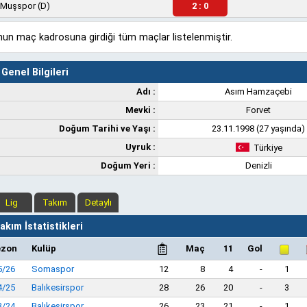
Muşspor
(D)
2 : 0
un maç kadrosuna girdiği tüm maçlar listelenmiştir.
Genel Bilgileri
Adı :
Asım Hamzaçebi
Mevki :
Forvet
Doğum Tarihi ve Yaşı :
23.11.1998 (27 yaşında)
Uyruk :
Türkiye
Doğum Yeri :
Denizli
Lig
Takım
Detaylı
kım İstatistikleri
ezon
Kulüp
Maç
11
Gol
5/26
Somaspor
12
8
4
-
1
4/25
Balıkesirspor
28
26
20
-
3
3/24
Balıkesirspor
26
23
21
-
1