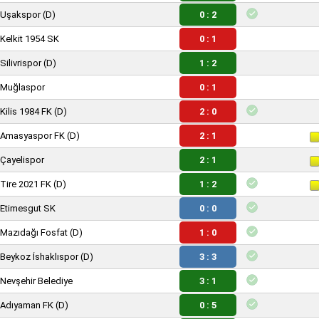
Uşakspor
(D)
0 : 2
Kelkit 1954 SK
0 : 1
Silivrispor
(D)
1 : 2
Muğlaspor
0 : 1
Kilis 1984 FK
(D)
2 : 0
Amasyaspor FK
(D)
2 : 1
Çayelispor
2 : 1
Tire 2021 FK
(D)
1 : 2
Etimesgut SK
0 : 0
Mazıdağı Fosfat
(D)
1 : 0
Beykoz İshaklıspor
(D)
3 : 3
Nevşehir Belediye
3 : 1
Adıyaman FK
(D)
0 : 5