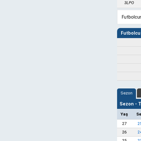
3LPO
Futbolcun
Futbolcu 
Sezon
Sezon - Ta
Yaş
S
27
2
26
2
25
2