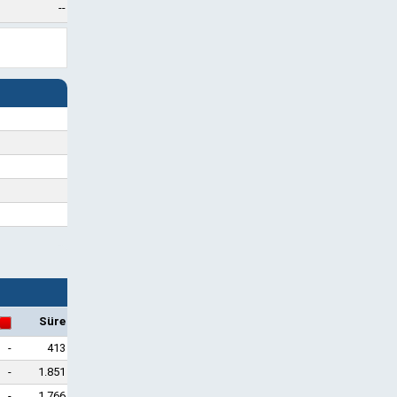
--
Süre
-
413
-
1.851
-
1.766