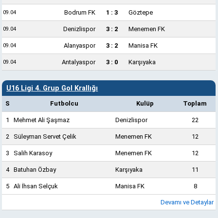
Bodrum FK
1 : 3
Göztepe
09.04
Denizlispor
3 : 2
Menemen FK
09.04
Alanyaspor
3 : 2
Manisa FK
09.04
Antalyaspor
3 : 0
Karşıyaka
09.04
U16 Ligi 4. Grup Gol Krallığı
S
Futbolcu
Kulüp
Toplam
1
Mehmet Ali Şaşmaz
Denizlispor
22
2
Süleyman Servet Çelik
Menemen FK
12
3
Salih Karasoy
Menemen FK
12
4
Batuhan Özbay
Karşıyaka
11
5
Ali İhsan Selçuk
Manisa FK
8
Devamı ve Detaylar