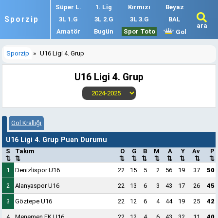
Süper L.
1. Lig
Kırmızı
Beyaz
Sporzip
3L 1.G
3L 2.G
3L 3.G
BAL
ara
Amatör
Bugün
Spor Toto
Gol
Sporzip
»
U16 Ligi 4. Grup
U16 Ligi 4. Grup
Gol Krallığı
U16 Ligi 4. Grup Puan Durumu
S
Takım
O
G
B
M
A
Y
Av
P
⇅
⇅
⇅
⇅
⇅
⇅
⇅
⇅
⇅
⇅
1
Denizlispor U16
22
15
5
2
56
19
37
50
2
Alanyaspor U16
22
13
6
3
43
17
26
45
3
Göztepe U16
22
12
6
4
44
19
25
42
4
Menemen FK U16
22
12
4
6
43
32
11
40