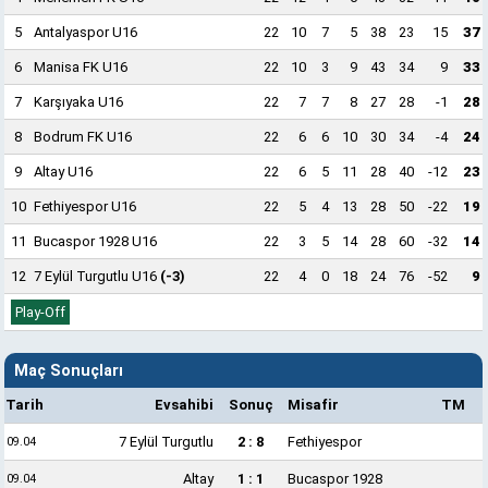
5
Antalyaspor U16
22
10
7
5
38
23
15
37
6
Manisa FK U16
22
10
3
9
43
34
9
33
7
Karşıyaka U16
22
7
7
8
27
28
-1
28
8
Bodrum FK U16
22
6
6
10
30
34
-4
24
9
Altay U16
22
6
5
11
28
40
-12
23
10
Fethiyespor U16
22
5
4
13
28
50
-22
19
11
Bucaspor 1928 U16
22
3
5
14
28
60
-32
14
12
7 Eylül Turgutlu U16
(-3)
22
4
0
18
24
76
-52
9
Play-Off
Maç Sonuçları
Tarih
Evsahibi
Sonuç
Misafir
TM
7 Eylül Turgutlu
2 : 8
Fethiyespor
09.04
Altay
1 : 1
Bucaspor 1928
09.04