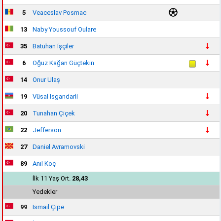
5
Veaceslav Posmac
13
Naby Youssouf Oulare
35
Batuhan İşçiler
6
Oğuz Kağan Güçtekin
14
Onur Ulaş
19
Vüsal Isgandarli
20
Tunahan Çiçek
22
Jefferson
27
Daniel Avramovski
89
Anıl Koç
İlk 11 Yaş Ort.
28,43
Yedekler
99
İsmail Çipe