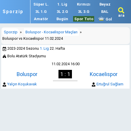
Süper L.
1. Lig
Kırmızı
Beyaz
Sporzip
3L 1.G
3L 2.G
3L 3.G
BAL
ara
Amatör
Bugün
Spor Toto
Gol
Sporzip
»
Boluspor - Kocaelispor Maçları
»
Boluspor vs Kocaelispor 11.02.2024
2023-2024 Sezonu
1. Lig
22. Hafta
Bolu Atatürk Stadyumu
11.02.2024 16:00
Boluspor
1 : 1
Kocaelispor
Yalçın Koşukavak
Ertuğrul Sağlam