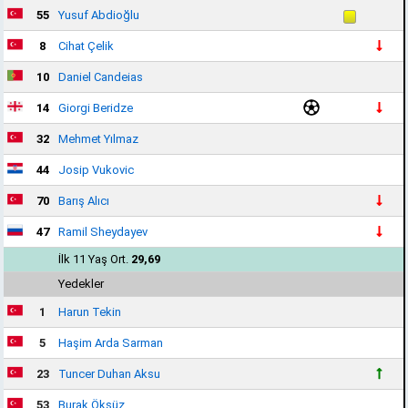
55
Yusuf Abdioğlu
8
Cihat Çelik
10
Daniel Candeias
14
Giorgi Beridze
32
Mehmet Yılmaz
44
Josip Vukovic
70
Barış Alıcı
47
Ramil Sheydayev
İlk 11 Yaş Ort.
29,69
Yedekler
1
Harun Tekin
5
Haşim Arda Sarman
23
Tuncer Duhan Aksu
53
Burak Öksüz