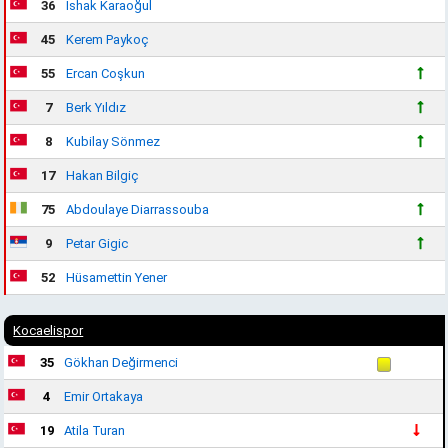
36
İshak Karaoğul
45
Kerem Paykoç
55
Ercan Coşkun
7
Berk Yıldız
8
Kubilay Sönmez
17
Hakan Bilgiç
75
Abdoulaye Diarrassouba
9
Petar Gigic
52
Hüsamettin Yener
Kocaelispor
35
Gökhan Değirmenci
4
Emir Ortakaya
19
Atila Turan