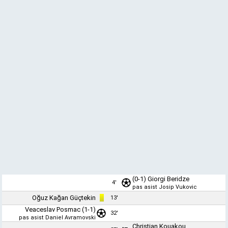
(0-1)
Giorgi Beridze
4'
pas asist
Josip Vukovic
Oğuz Kağan Güçtekin
13'
Veaceslav Posmac
(1-1)
32'
pas asist
Daniel Avramovski
Christian Kouakou