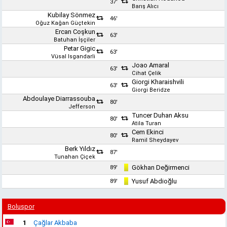
37'
Barış Alıcı
Kubilay Sönmez
46'
Oğuz Kağan Güçtekin
Ercan Coşkun
63'
Batuhan İşçiler
Petar Gigic
63'
Vüsal Isgandarli
Joao Amaral
63'
Cihat Çelik
Giorgi Kharaishvili
63'
Giorgi Beridze
Abdoulaye Diarrassouba
80'
Jefferson
Tuncer Duhan Aksu
80'
Atila Turan
Cem Ekinci
80'
Ramil Sheydayev
Berk Yıldız
87'
Tunahan Çiçek
Gökhan Değirmenci
89'
Yusuf Abdioğlu
89'
Boluspor
1
Çağlar Akbaba