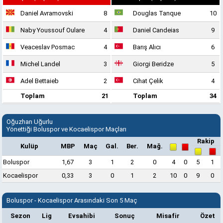
Daniel Avramovski
8
Douglas Tanque
10
Naby Youssouf Oulare
4
Daniel Candeias
9
Veaceslav Posmac
4
Barış Alıcı
6
Michel Landel
3
Giorgi Beridze
5
Adel Bettaieb
2
Cihat Çelik
4
Toplam
21
Toplam
34
Oğuzhan Uğurlu
Yönettiği Boluspor ve Kocaelispor Maçları
Rakip
Kulüp
MBP
Maç
Gal.
Ber.
Mağ.
Boluspor
1,67
3
1
2
0
4
0
5
1
Kocaelispor
0,33
3
0
1
2
10
0
9
0
Boluspor - Kocaelispor Arasındaki Son 5 Maç
Sezon
Lig
Evsahibi
Sonuç
Misafir
Özet