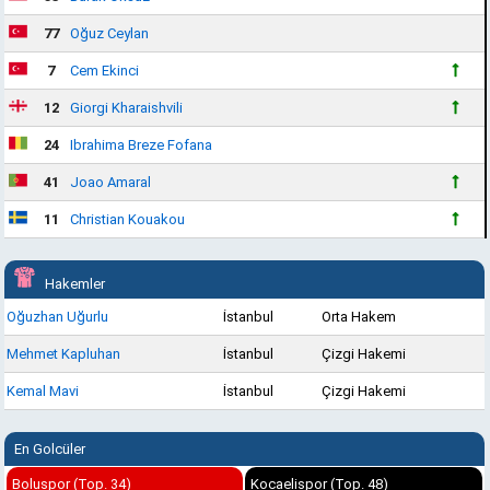
77
Oğuz Ceylan
7
Cem Ekinci
12
Giorgi Kharaishvili
24
Ibrahima Breze Fofana
41
Joao Amaral
11
Christian Kouakou
Hakemler
Oğuzhan Uğurlu
İstanbul
Orta Hakem
Mehmet Kapluhan
İstanbul
Çizgi Hakemi
Kemal Mavi
İstanbul
Çizgi Hakemi
En Golcüler
Boluspor (Top. 34)
Kocaelispor (Top. 48)